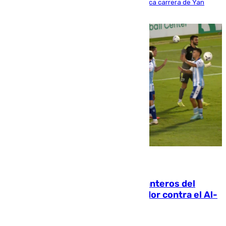
Del filial pepinero a récord absoluto: la meteórica carrera de Yan
Diomande en solo doce meses
06.08.2026
Ya se han estrenado los tres delanteros del
Málaga: Eneko Jauregui, bigoleador contra el Al-
Arabi SC