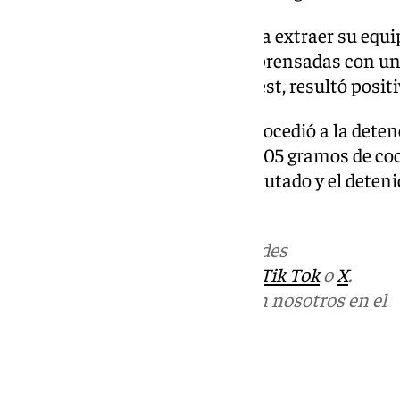
El individuo procedió entonces a extraer su equ
fondo dos planchas forradas y prensadas con un
someterse a un análisis drogatest, resultó posit
Acto seguido, la Guardia Civil procedió a la detenc
acusa de intentar introducir 2.205 gramos de c
Colombia. De este modo, lo incautado y el deten
disposición judicial.
Más noticias de
101TV
en las redes
sociales:
Instagram
,
Facebook
,
Tik Tok
o
X
.
Puedes ponerte en contacto con nosotros en el
correo
informativos@101tv.es
Tags: