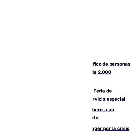
Cae una de las mayores redes de tráfico de personas
y droga en España: introdujeron a más de 2.000
migrantes de forma ilegal
¿Hasta qué hora abre el Metro en la Feria de
Málaga? Consulta las frecuencias del servicio especial
Detenido un hombre en Málaga por herir a un
Guardia Civil tras atropellarle con su moto
El Barça cancela un amistoso en Tánger por la crisis
en la frontera con Ceuta