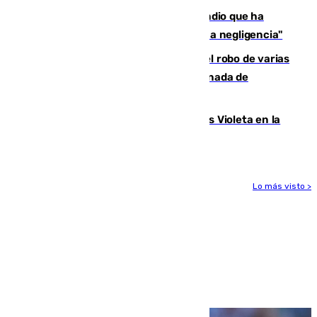
El acalde de Niebla cree que el incendio que ha
afectado a dos aldeas se originó "por una negligencia"
Golpe cofrade en Jaén: investigan el robo de varias
joyas de la Virgen de la Fuensanta Coronada de
Alcaudete
Con Málaga exige duplicar los Puntos Violeta en la
Feria de Málaga
Lo más visto >
Más noticias
Ver más >