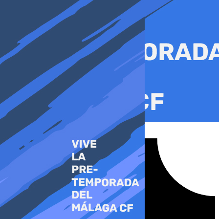
Ir
al
contenido
Tiktok