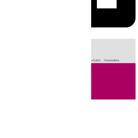
HOY
|
Fútbol
Sucesos
Crisis Migratoria en Ceuta
Primera División
Incendios
Andalucía