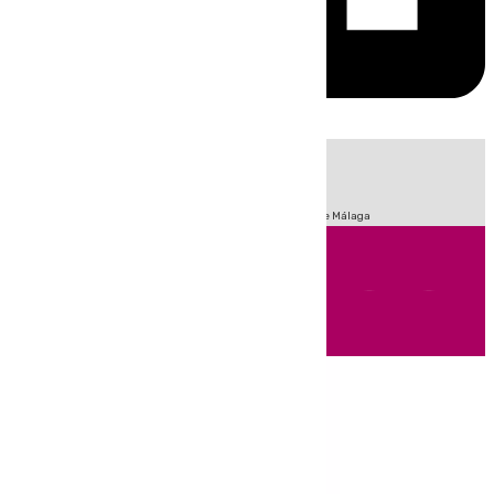
HOY
|
Fútbol
Sucesos
Primera División
Incendios
Feria de Málaga
Andalucía