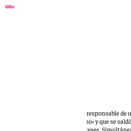
Miguel Alfonso
lunes, 24 febrero 2025, 13:06
Compartir:
Detenido en Mijas un presunto responsable de u
donde viajaba un preso «peligroso» y que se saldó
y la muerte de dos agentes franceses. Simultán