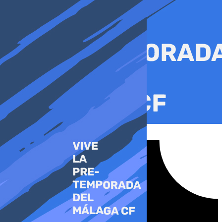
Ir
al
contenido
Tiktok