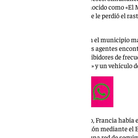
detenido el criminal fugado, conocido como «El 
refugiado en Rumanía y al que se le perdió el ras
mayo de 2024.
A la captura de este individuo en el municipio 
registro de su vivienda, donde los agentes enco
municionadas, cartuchería, inhibidores de frecue
matrículas francesas «dobladas» y un vehículo de
Desde que tuviera lugar el asalto, Francia había
órdenes europeas de investigación mediante e
Fugitive Active Search Teams), una red de seguim