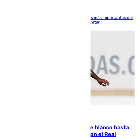
El delantero vasco ha sido uno de los jugadores más importantes del
partido de los de Funes contra el conjunto de Catar
06.08.2026
Vinícius Júnior seguirá vestido de blanco hasta
2032 tras cerrar su renovación con el Real