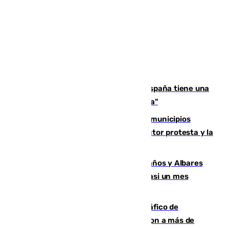
Javier Fernández: "El Gobierno de España tiene una
preocupación y una prioridad con Sevilla"
Las ferias de verano de numerosos municipios
andaluces se quedan sin cohetes: el sector protesta y la
Junta mantiene el protocolo
Los ministros Marlaska, Robles, Bolaños y Albares
comparecerán por las crisis de Ceuta casi un mes
después
Cae una de las mayores redes de tráfico de
personas y droga en España: introdujeron a más de