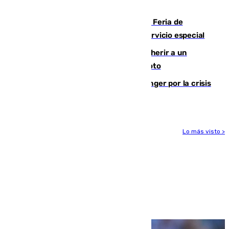
2.000 migrantes de forma ilegal
¿Hasta qué hora abre el Metro en la Feria de
Málaga? Consulta las frecuencias del servicio especial
Detenido un hombre en Málaga por herir a un
Guardia Civil tras atropellarle con su moto
El Barça cancela un amistoso en Tánger por la crisis
en la frontera con Ceuta
Lo más visto >
Más noticias
Ver más >