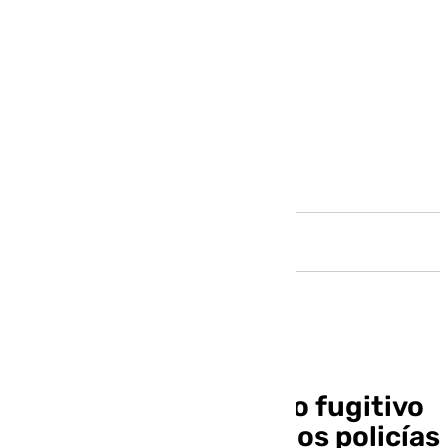
Andalucía
Detenido un peligroso fugitivo
en Mijas que mató a dos policías