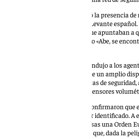
A raíz de estos avisos, se detectó la presencia de
que pertenecía el prófugo en el Levante español. 
autoridades recabaron pistas que apuntaban a qu
ataque al convoy, conocido como «Abe, se encon
costasoleño de Mijas.
El avance de la investigación condujo a los agent
lo alto de una colina y rodeada de un amplio disp
muros, verjas, persianas y puertas de seguridad
circuito de videovigilancia con sensores volumét
Tras su vigilancia, los agentes confirmaron que el 
cual apenas salía para evitar ser identificado. A e
orden de las autoridades francesas una Orden Eu
entrada y registro de la vivienda que, dada la pel