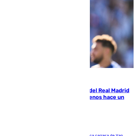
07.08.2026
El fichaje más caro de la historia del Real Madrid
costaba 105 millones de euros menos hace un
año y jugaba en Leganés
Del filial pepinero a récord absoluto: la meteórica carrera de Yan