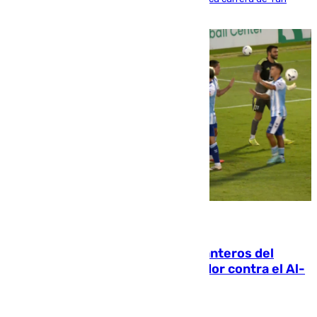
Diomande en solo doce meses
06.08.2026
Ya se han estrenado los tres delanteros del
Málaga: Eneko Jauregui, bigoleador contra el Al-
Arabi SC