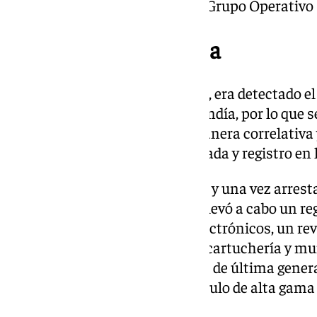
contar con la participación del Grupo Operativo
Operación simultánea
Simultáneamente, en Rumanía, era detectado el 
en la región francesa de Normandía, por lo que se
explotación del operativo de manera correlativa y
Mosca’ se llevaba a cabo la entrada y registro en 
Durante la entrada en el chalet, y una vez arrest
organizó la fuga en Francia, se llevó a cabo un re
intervención de dispositivos electrónicos, un r
escopeta lista para abrir fuego, cartuchería y mu
armas, inhibidores electrónicos de última gener
francesas «dobladas» y un vehículo de alta gama
Francia.