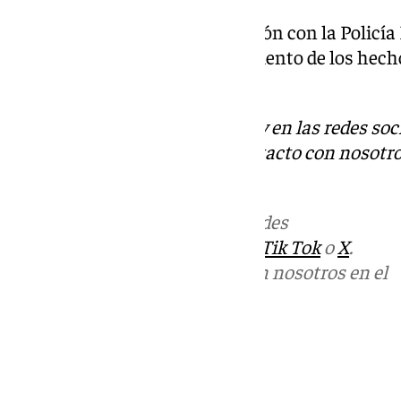
La investigación y la colaboración con la Policí
abierta para el total esclarecimiento de los hech
implicados en el asalto.
Descubre más noticias de 101Tv en las redes soc
Tok
o
X
. Puedes ponerte en contacto con nosotro
informativos@101tv.es
Más noticias de
101TV
en las redes
sociales:
Instagram
,
Facebook
,
Tik Tok
o
X
.
Puedes ponerte en contacto con nosotros en el
correo
informativos@101tv.es
Tags:
Últimas noticias