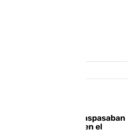
Andalucía
Detenidos cuando traspasaban
873 kilos de cocaína en el