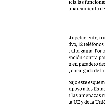
un vehículo de alta gama que hacía las funcione
finalmente interceptados en el aparcamiento de
Otras incautaciones
Además de la aprehensión de estupefaciente, fru
intervenido 5.690 euros en efectivo, 12 teléfonos
encriptados-, y tres vehículos de alta gama. Por o
órdenes internacionales de detención contra par
organización, que se encuentran en paradero des
de los líderes de la organización, encargado de la
Las intervenciones efectuadas bajo este esquem
Unión Europea, como parte del apoyo a los Est
redes delictivas que constituyen las amenazas m
seguridad de los ciudadanos de la UE y de la Uni