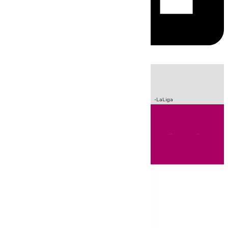
HOY
|
Incendios
Sucesos
Crisis Migratoria en Ceuta
Fútbol
LaLiga
Andalucía