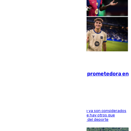
09.08.2026
El año 2007, una generación muy prometedora en
el mundo del fútbol
Hay varios jugadores de la nueva 'camada' que ya son considerados
estrellas como Lamine Yamal o Cubarsí, aunque hay otros que
apuntan a que podrán llegar marcar la historia del deporte