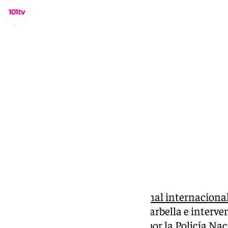
Miguel Alfonso
viernes, 7 marzo 2025, 10:14
Compartir:
Desarticulada una
banda criminal internaciona
mafia de origen marroquí- en Marbella e interven
operación, que ha sido dirigida por la Policía Nac