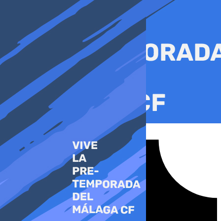
Ir
al
contenido
Tiktok