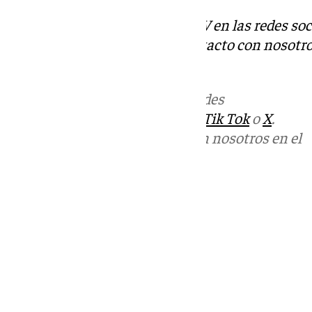
Descubre más noticias de 101TV en las redes soc
Tok
o
X
. Puedes ponerte en contacto con nosotro
informativos@101tv.es
Más noticias de
101TV
en las redes
sociales:
Instagram
,
Facebook
,
Tik Tok
o
X
.
Puedes ponerte en contacto con nosotros en el
correo
informativos@101tv.es
Tags:
Últimas noticias