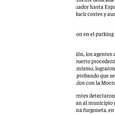
cantidades de cocaína desde Ecuador hasta Espa
Algeciras, lo que les permitía reducir costes y 
económicos.
las detenciones se produjeron en el parking
Marbella
Con el intercambio de información, los agentes a
contenedor marítimo al citado puerto proceden
la sustancia estupefaciente. Asimismo, lograron 
de su recepción en España, comprobando que se
organización criminal con vínculos con la Mocro
Tras gestiones policiales, los agentes detectaro
cargamento de cocaína se dirigían al municipio
de dos vehículos. En concreto, una furgoneta, en