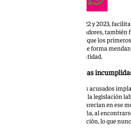
Así, dice la resolución, entre 2022 y 2023, facili
documentación de otros trabajadores, también f
situación legal en España, para que los primer
trabajar en el país, utilizando «de forma mendaz
verdaderos, y dándoles otra identidad.
Malas condiciones y promesas incumplida
Además, señala la sentencia, los acusados impl
«draconianas, contrarias a toda la legislación la
personas, «aprovechando que carecían en ese 
les permitiera trabajar en España, al encontrarse
promesa de regularizar su situación, lo que nunc