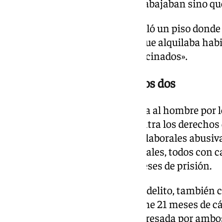
había una inspección que no trabajaban sino que
Por otro lado, el procesado alquiló un piso do
hasta 15 personas, además de que alquilaba habi
trabajadores, que vivían allí «hacinados».
Siete años de prisión entre los dos
Por estos hechos, se les condena al hombre por l
los ciudadanos extranjeros; contra los derechos
con imposición de condiciones laborales abusivas
documentos mercantiles y oficiales, todos con ca
impone cuatro años y nueve meses de prisión.
A la mujer se le condena por un delito, también 
de los trabajadores y se le impone 21 meses de cá
llegado tras la conformidad expresada por ambo