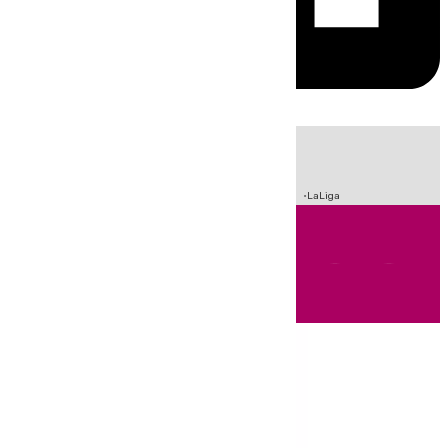
HOY
|
Incendios
Sucesos
Crisis Migratoria en Ceuta
Fútbol
LaLiga
Andalucía