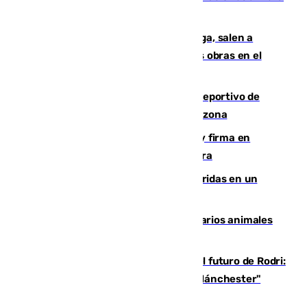
crisis migratoria
Los vecinos de Pedregalejo en Málaga, salen a
protestar en contra del resultado de las obras en el
paseo marítimo
Un incendio en un local del puerto deportivo de
Fuengirola genera una gran susto en la zona
Daniel Mérida derriba a Griekspoor y firma en
Montreal el mejor resultado de su carrera
Dos personas mueren y tres son heridas en un
accidente de tráfico en Utrera
Estudiarán el comportamiento de varios animales
durante el eclipse
Maresca evita pronunciarse sobre el futuro de Rodri:
"Por el momento, el viernes estará en Mánchester"