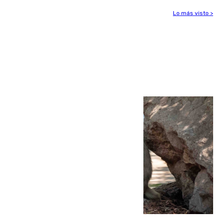
Lo más visto >
Más noticias
Ver más >