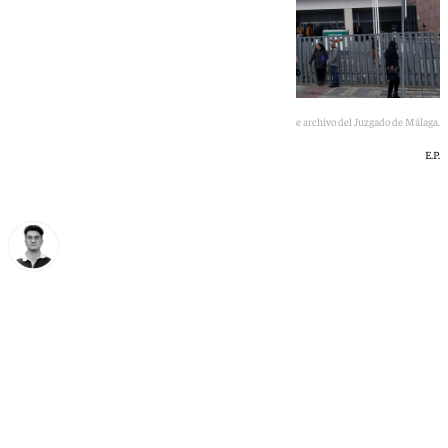
Imagen de archivo del Juzgado de Málaga.
E.P.
Ignacio Pérez
domingo, 31 mayo 2026, 11:47
Compartir: