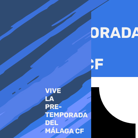
Ir
al
contenido
Tiktok