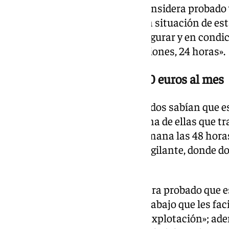
En este apartado, el Tribunal considera probado 
acusados se aprovechaban de la situación de es
para ellos «sin contrato, sin asegurar y en condi
estando «sin descanso ni vacaciones, 24 horas».
118 horas semanales por 800 euros al mes
La Sala considera que los acusados sabían que e
empleo y pone como ejemplo una de ellas que tra
18.00 a 8.00 horas y el fin de semana las 48 hora
la obra en la que estaba como vigilante, donde d
800 euros.
Asimismo, la sentencia considera probado que e
identidad diferente para cada trabajo que les fac
unas «penosas condiciones de explotación»; adem