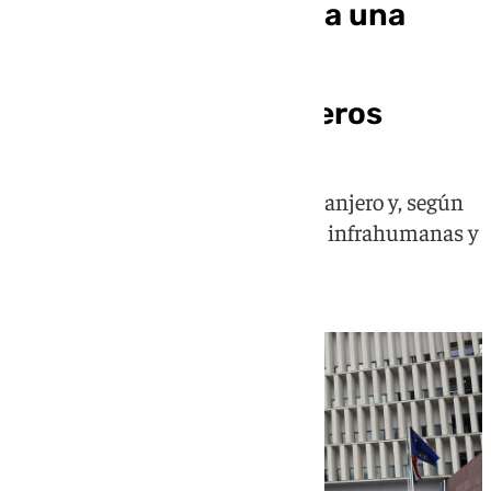
Condenan en Málaga a una
pareja por tener en
«semiesclavitud» a
trabajadores extranjeros
Los empleados eran de origen extranjero y, según
denuncian, vivían en condiciones infrahumanas y
con jornadas agotadoras