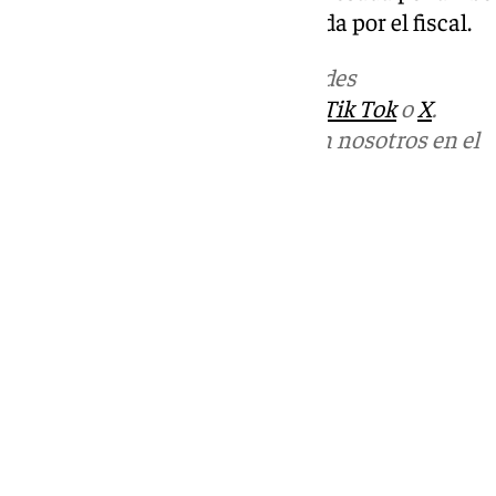
acusación en definitiva sostenida por el fiscal.
Más noticias de
101TV
en las redes
sociales:
Instagram
,
Facebook
,
Tik Tok
o
X
.
Puedes ponerte en contacto con nosotros en el
correo
informativos@101tv.es
Tags:
Últimas noticias