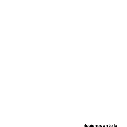
Más de 15.000 ceutíes claman por soluciones ante la