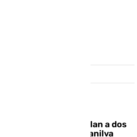
Andalucía
Dos fugitivos atropellan a dos
guardias civiles en Manilva