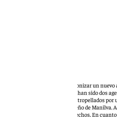
Ignacio Pérez
miércoles, 19 febrero 2025, 19:17
Compartir:
La
Costa del Sol
vuelve a protagonizar un nuevo 
sí, en esta ocasión, las víctimas han sido dos age
han resultado heridos tras ser atropellados por 
la fuga en el municipio malagueño de Manilva.
detenidas en relación con los hechos. En cuanto 