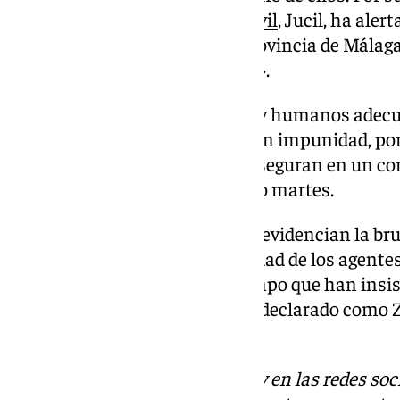
Profesional Justicia
Guardia Civil
, Jucil, ha ale
clanes del narcotráfico en la provincia de Málaga
contra las fuerzas de seguridad».
«La falta de medios materiales y humanos adec
estas organizaciones operen con impunidad, pon
seguridad en la Costa del Sol» aseguran en un 
ejemplo lo sucedido este pasado martes.
Para Jucil este tipo de sucesos «evidencian la br
organizaciones y la vulnerabilidad de los agent
armados y organizados», al tiempo que han insis
que todo el litoral andaluz «sea declarado como 
(ZES)».
Descubre más noticias de 101Tv en las redes soc