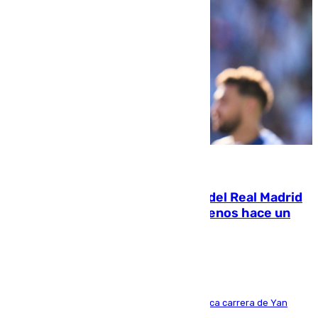
07.08.2026
El fichaje más caro de la historia del Real Madrid
costaba 105 millones de euros menos hace un
año y jugaba en Leganés
Del filial pepinero a récord absoluto: la meteórica carrera de Yan
Diomande en solo doce meses