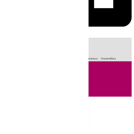
HOY
|
Fútbol
Primera División
Crisis Migratoria en Ceuta
Sucesos
Incendios
Andalucía