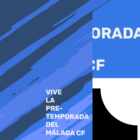
Ir
al
contenido
Tiktok