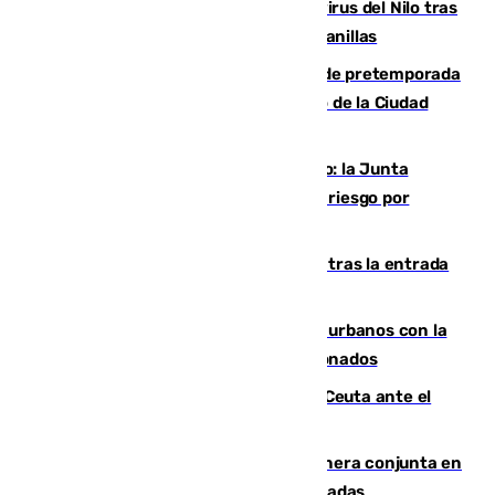
Málaga refuerza la vigilancia por el virus del Nilo tras
detectar un mosquito positivo en Campanillas
Málaga-Ceuta: cuarto compromiso de pretemporada
de los blanquiazules en busca del Trofeo de la Ciudad
Autónoma
Málaga, en alerta por el virus del Nilo: la Junta
decreta Campanillas como zona de alto riesgo por
varios casos recientes
El Gobierno registra 1.342 menores tras la entrada
masiva del pasado 30 de julio
Cádiz despide seis «puntos negros» urbanos con la
orden de retirada para quioscos abandonados
La Armada suma cuatro buques en Ceuta ante el
aviso de un nuevo cruce el 15 de agosto
Guardia Civil y RFEF trabajan de manera conjunta en
el caso de las estafas de ventas de entradas