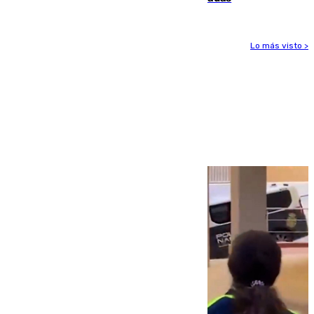
Lo más visto >
Más noticias
Ver más >