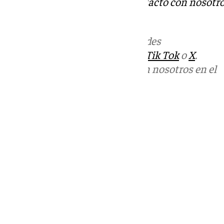
Tok
o
X
. Puedes ponerte en contacto con nosotro
informativos@101tv.es
.
Más noticias de
101TV
en las redes
sociales:
Instagram
,
Facebook
,
Tik Tok
o
X
.
Puedes ponerte en contacto con nosotros en el
correo
informativos@101tv.es
Tags:
Últimas noticias