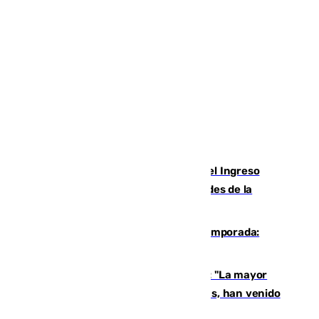
Cádiz aumenta un 15% en el cobro del Ingreso
Mínimo Vital junto a otras particularidades de la
provincia
La 'delicatessen' de Isco en la pretemporada:
pisadita y cañito ante el Bournemouth
Un testimonio del colapso en Ceuta: "La mayor
parte de los que han venido son víctimas, han venido
engañados"