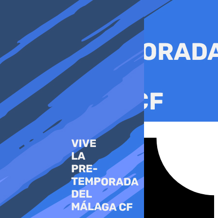
Ir
al
contenido
Tiktok