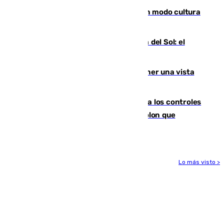
Torrenueva Costa pone el verano en modo cultura
con actividades para todos los públicos
Este es el palmarés del Trofeo Costa del Sol: el
Málaga lidera la tabla con 12 triunfos
Estos son los mejores sitios para tener una vista
privilegiada del eclipse en Andalucía
La Junta da explicaciones y refuerza los controles
tras los falsos positivos de cáncer de colon que
afectaron a 400 malagueños
Lo más visto >
Más noticias
Ver más >