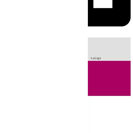
HOY
|
Sucesos
Incendios
Fútbol
Crisis Migratoria en Ceuta
LaLiga
Andalucía