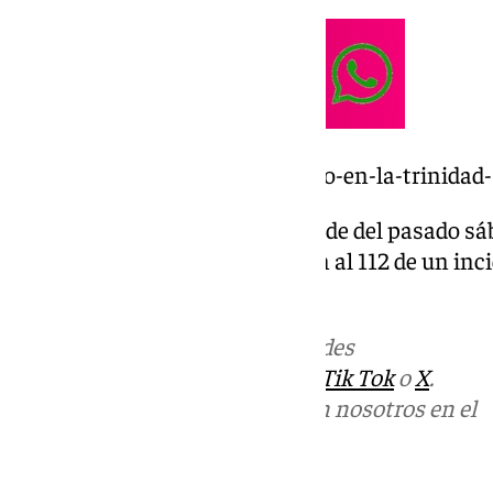
https://www.101tv.es/un-tiroteo-en-la-trinidad
El incidente se produjo en la tarde del pasado sá
cuando varios vecinos alertaron al 112 de un inc
citada calle.
Más noticias de
101TV
en las redes
sociales:
Instagram
,
Facebook
,
Tik Tok
o
X
.
Puedes ponerte en contacto con nosotros en el
correo
informativos@101tv.es