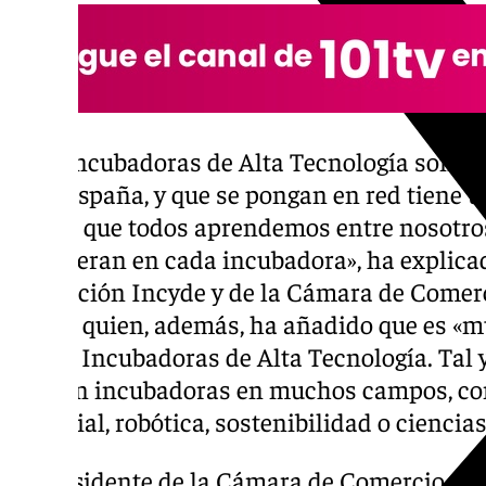
«Las Incubadoras de Alta Tecnología son u
toda España, y que se pongan en red tiene un
debe a que todos aprendemos entre nosotros
se generan en cada incubadora», ha explicad
Fundación Incyde y de la Cámara de Comerc
Bonet, quien, además, ha añadido que es «m
red de Incubadoras de Alta Tecnología. Tal
existen incubadoras en muchos campos, com
Artificial, robótica, sostenibilidad o ciencias
El presidente de la Cámara de Comercio na