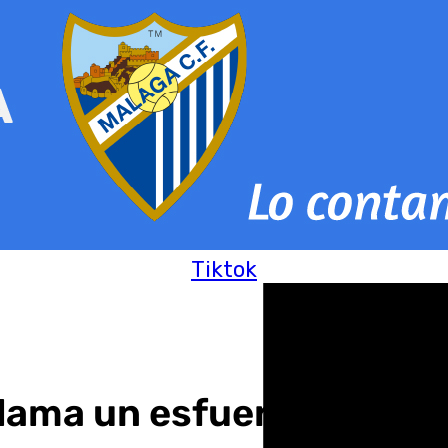
Tiktok
clama un esfuerzo en I+