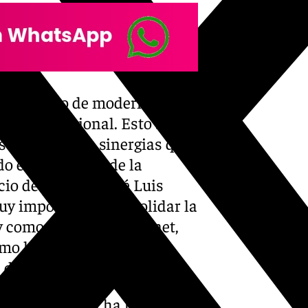
n fermento de modernidad en
 valor adicional. Esto se
 gracias a las sinergias que
o el presidente de la
io de España, José Luis
uy importante» consolidar la
 y como ha afirmado Bonet,
o la salud, Inteligencia
 de la vida, entre otros.
cional también ha hecho