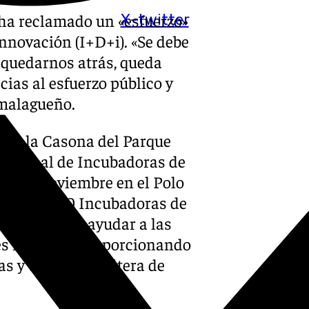
, ha reclamado un «esfuerzo»
X-twitter
innovación (I+D+i). «Se debe
 quedarnos atrás, queda
cias al esfuerzo público y
 malagueño.
e de la Casona del Parque
Nacional de Incubadoras de
y 21 de noviembre en el Polo
ta más de 20 Incubadoras de
señadas para ayudar a las
s iniciales, proporcionando
s y un largo etcétera de