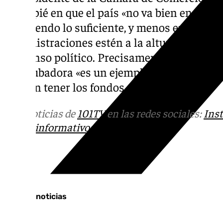
hincapié en que el país «no va bien en produ
invirtiendo lo suficiente, y menos en tecnol
administraciones estén a la altura para col
consenso político. Precisamente sobre Mál
la incubadora «es un ejemplo magnífico del 
pueden tener los fondos europeos».
Más noticias de
101TV
en las redes sociales:
Ins
correo
informativos@101tv.es
Tags:
Últimas noticias