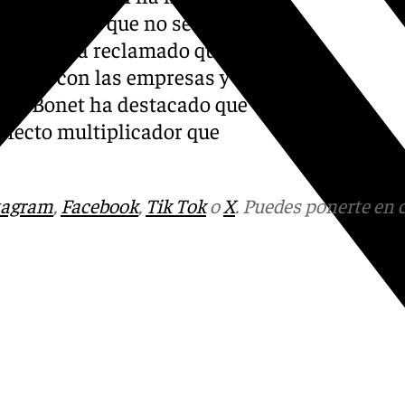
ctividad ya que no se está
ogía». Y ha reclamado que las
aborar con las empresas y
aga, Bonet ha destacado que
efecto multiplicador que
tagram
,
Facebook
,
Tik Tok
o
X
. Puedes ponerte en 