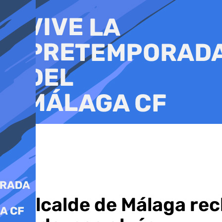
Ir
al
contenido
El alcalde de Málaga re