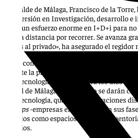
El alcalde de Málaga, Francisco de la Torre
de inversión en Investigación, desarrollo e 
hacer un esfuerzo enorme en I+D+i para no
mucha distancia por recorrer. Se avanza gra
menos al privado», ha asegurado el regidor
Así de contundente ha sido el representant
durante la presentación del III Encuentro 
Alta Tecnología, que se celebra los días 20 
Digital de Málaga. En este foro se darán ci
Alta Tecnología, que son organizaciones di
startups
-empresas emergentes- en sus fase
servicios como espacios de trabajo, mentoría
servicios.