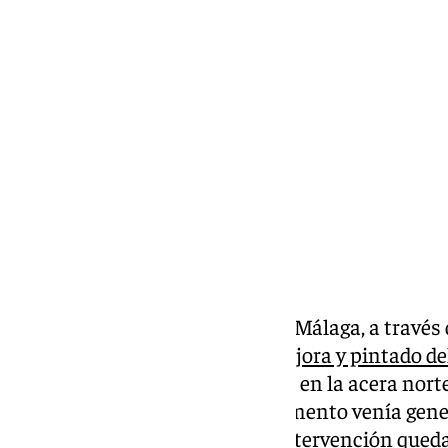
Antonio López
lunes, 20 enero 2025, 10:56
Compartir:
Este lunes, el Ayuntamiento de Málaga, a través 
comenzado con las
obras de mejora y pintado del
Alameda Principal, que se ubica en la acera nort
últimos meses el color del pavimento venía gene
y peatones, algo que con esta intervención qued