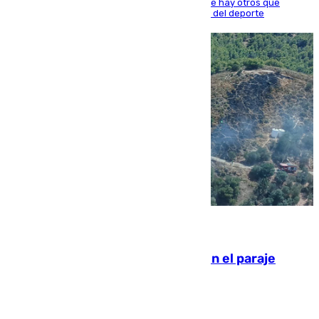
estrellas como Lamine Yamal o Cubarsí, aunque hay otros que
apuntan a que podrán llegar marcar la historia del deporte
09.08.2026
Extinguido un incendio forestal en el paraje
Monte de la Tortuga de Málaga