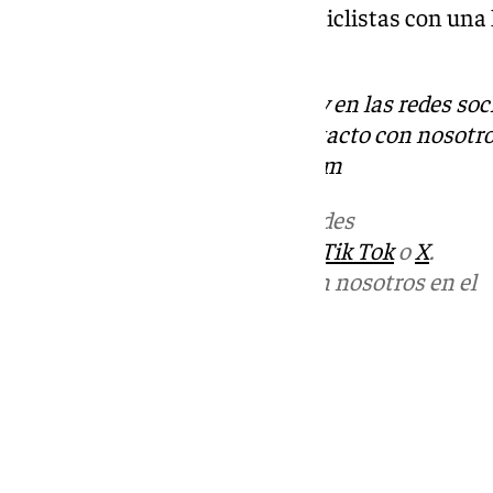
nueve proyectos de itinerarios ciclistas con una
kilómetros.
Descubre más noticias de 101Tv en las redes soc
Tok
o
X
. Puedes ponerte en contacto con nosotro
informativos@101tv.es
urbanism
Más noticias de
101TV
en las redes
sociales:
Instagram
,
Facebook
,
Tik Tok
o
X
.
Puedes ponerte en contacto con nosotros en el
correo
informativos@101tv.es
Tags:
Últimas noticias