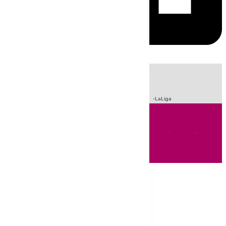
HOY
|
Incendios
Sucesos
Crisis Migratoria en Ceuta
Fútbol
LaLiga
Andalucía