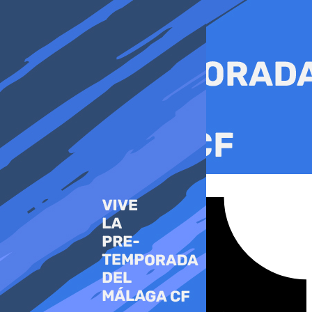
Ir
al
contenido
Tiktok