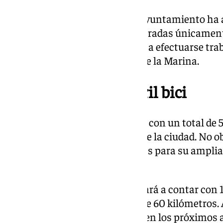
A través de su comunicado, el Ayuntamiento ha 
actuaciones no van a estar centradas únicamente 
Alameda, sino que también van a efectuarse trab
carril bici de la contigua Plaza de la Marina.
50 kilómetros de carril bici
En la actualidad Málaga cuenta con un total de 50
segregado del tráfico a lo largo de la ciudad. No o
largo de este año se inicien obras para su ampli
itinerarios para los usuarios.
Con su realización, Málaga pasará a contar con 1
lo que se traducirá en un total de 60 kilómetros.
ciudad no acaban ahí, sino que en los próximos 