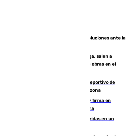
Más de 15.000 ceutíes claman por soluciones ante la
crisis migratoria
Los vecinos de Pedregalejo en Málaga, salen a
protestar en contra del resultado de las obras en el
paseo marítimo
Un incendio en un local del puerto deportivo de
Fuengirola genera una gran susto en la zona
Daniel Mérida derriba a Griekspoor y firma en
Montreal el mejor resultado de su carrera
Dos personas mueren y tres son heridas en un
accidente de tráfico en Utrera