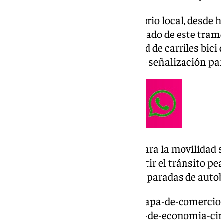
Según ha informado el Consistorio local, desde h
van a estar enfocados en el pintado de este tramo 
coincida con el del resto de la red de carriles bi
se va a realizar la instalación de señalización pa
Las obras sobre estos carriles para la movilida
balizadas, aunque se va a permitir el tránsito pea
como también los accesos a las paradas de auto
https://www.101tv.es/un-ecomapa-de-comercios
reciclaje-malaga-traza-su-plan-de-economia-cir