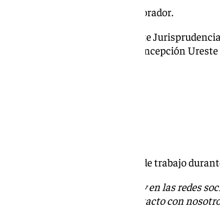
12:45 Proyección de video colaborador.
12:50 Octava ponencia: ‘Reciente Jurisprudenci
materia
de Seguridad Social’.
Concepción Ureste
Supremo.
13:30 Preguntas a la ponencia.
13:45 Clausura del congreso.
14:00 Cóctel Despedida.
Además, hay hasta seis mesas de trabajo durante
Descubre más noticias de 101Tv en las redes soc
Tok
o
X
. Puedes ponerte en contacto con nosotro
informativos@101tv.es