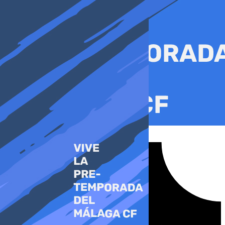
Ir
al
contenido
Tiktok