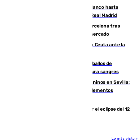
Vinícius Júnior seguirá vestido de blanco hasta
2032 tras cerrar su renovación con el Real Madrid
Rodrigo negocia su fichaje por el Barcelona tras
romper con el Madrid y revoluciona el mercado
El Rey traslada a Vivas su respaldo a Ceuta ante la
crisis migratoria
El primer ciclo de las carreras de caballos de
Sanlúcar arranca este sábado con 27 pura sangres
Continúan los cierres de parques caninos en Sevilla:
se detectan alimentos que contienen elementos
peligrosos
Estos son los mejores sitios para ver el eclipse del 12
de agosto en la provincia de Málaga
Lo más visto >