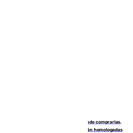
Gafas para el eclipse solar 2026: dónde comprarlas,
dónde conseguirlas y cómo saber si están homologadas