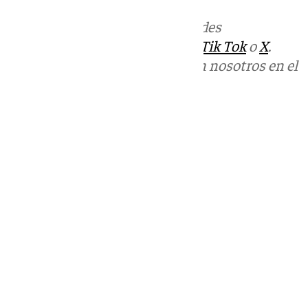
Más noticias de
101TV
en las redes
sociales:
Instagram
,
Facebook
,
Tik Tok
o
X
.
Puedes ponerte en contacto con nosotros en el
correo
informativos@101tv.es
Tags:
Últimas noticias