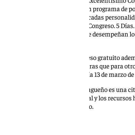
El Congreso, organizado por el Excelentísimo Co
Málaga y Melilla, contará con un programa de p
alto nivel, impartidas por destacadas personali
laboral. El lema del congreso, ‘1 Congreso. 5 Días.
refleja el papel tan relevante que desempeñan l
sociales en la sociedad actual.
Para los colegiados es un congreso gratuito adem
profesionales) de la UMA mientras que para otros
de 120 euros y el almuerzo del día 13 de marzo de
El IX Congreso Laboralista Malagueño es una cit
profesionales del derecho laboral y los recurso
detalla el programa del Congreso.
Jueves 13 de marzo