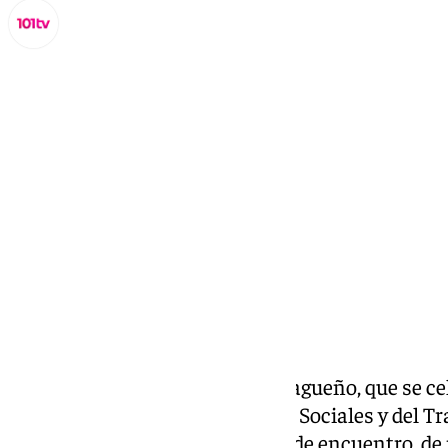
Miguel Alfonso
lunes, 3 marzo 2025, 19:34
Compartir:
El IX Congreso Laboralista Malagueño, que se cel
2025 en la Facultad de Estudios Sociales y del Tr
Málaga (UMA), será un espacio de encuentro, de 