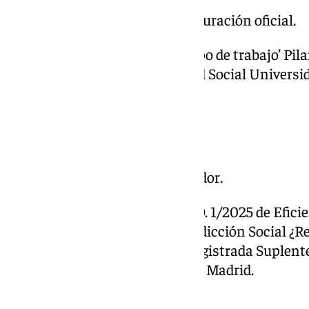
Sesión de mañana:
09.30 Inauguración oficial.
09:45 Primera Ponencia: ‘Tiempo de trabajo’ Pil
Derecho del Trabajo y Seguridad Social Universid
10.30 Preguntas a la ponencia.
10.45 Pausa café.
11.15 Proyección vídeo colaborador.
11:20 Segunda ponencia: ‘La L.O. 1/2025 de Eficie
Justicia: su
impacto en la Jurisdicción Social ¿Re
Concepción Morales Vállez.
Magistrada Suplente 
Tribunal Superior de Justicia de Madrid
.
12.00 Preguntas a la ponencia.