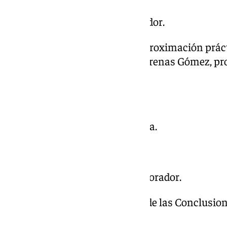
12.15 Proyección vídeo colaborador.
12:20 Tercera ponencia ‘Una aproximación prácti
pensión de
jubilación’. Miguel Arenas Gómez, pr
Autónoma de Barcelona.
13:15 Preguntas a la ponencia.
13:30 Fin de la sesión de mañana.
Sesión de tarde:
16:00 Proyección de video colaborador.
16:05 Exposición por materias de las Conclusion
previas.