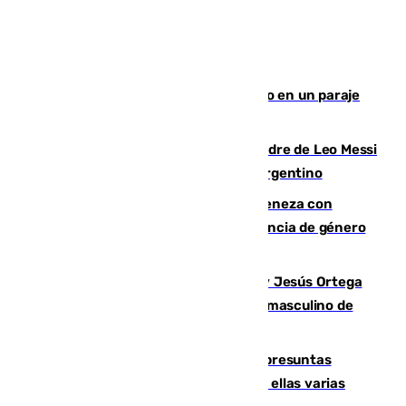
Los Bomberos combaten un incendio en un paraje
de Granada
Muere a los 68 años Jorge Messi, padre de Leo Messi
y pieza fundamental en la carrera del argentino
Retiene a su mujer en su casa y ameneza con
quemar la vivienda: nuevo caso de violencia de género
en Málaga
Dos sevillanos de oro: Manuel Cruz y Jesús Ortega
ganan el campeonato del mundo sub19 masculino de
remo
Un juzgado de Ceuta investiga seis presuntas
agresiones sexuales a migrantes, entre ellas varias