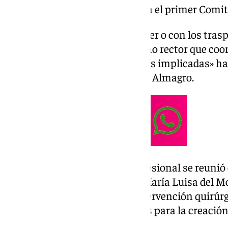
Andalucía: la comunidad tendrá el primer Comit
«Al igual que sucede con el cáncer o con los tra
también contarán con un órgano rector que coord
posteriores de las especialidades implicadas» ha
101TV el padre de Sarah, Ismael Almagro.
El padre de la parasurfista profesional se reunió 
con la viceconsejera de Salud, María Luisa del Mo
en la gestión de este tipo de intervención quirúrg
Junta está redactando las bases para la creación