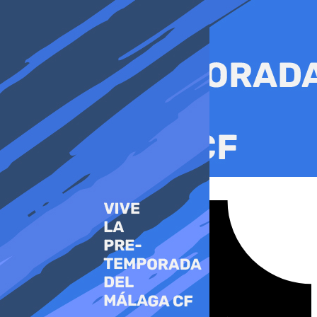
Ir
al
contenido
Tiktok