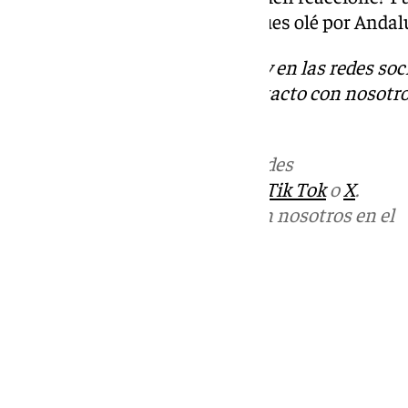
Andalucía inicia este comité, pues olé por Andal
Descubre más noticias de 101Tv en las redes soc
Tok
o
X
. Puedes ponerte en contacto con nosotr
informativos@101tv.es
Más noticias de
101TV
en las redes
sociales:
Instagram
,
Facebook
,
Tik Tok
o
X
.
Puedes ponerte en contacto con nosotros en el
correo
informativos@101tv.es
Tags:
Últimas noticias