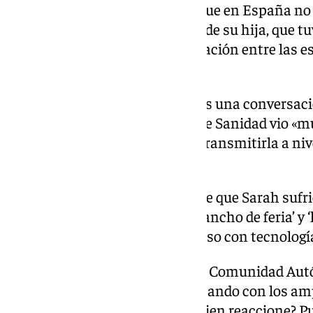
Ismael Almagro ha destacado que en España no
parecido y que, como en el caso de su hija, que tu
quirófano, esta falta de coordinación entre las e
prácticas.
Asimismo, ha explicado que tras una conversac
hace unos días, la ex ministra de Sanidad vio «m
iniciativa, y se comprometió a transmitirla a niv
en ella como futuro proyecto.
Además, ha asegurado que desde que Sarah sufr
avanzado mucho «porque del ‘gancho de feria’ y ‘l
prótesis muy funcionales, incluso con tecnologí
«Posiblemente Andalucía sea la Comunidad Autó
nacional de todo lo que está pasando con los am
sucederle a Sarah para que alguien reaccione? P