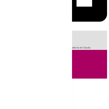
HOY
|
Fútbol
Sucesos
LaLiga
Primera División
Crisis Migratoria en Ceuta
Andalucía