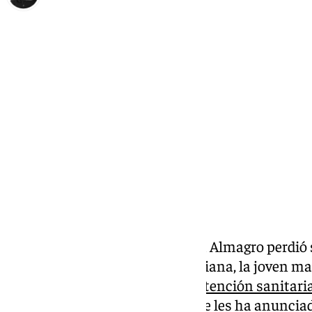
Elena Lozano
miércoles, 19 febrero 2025, 16:31
Compartir:
Desde que la parasurfista Sarah Almagro perdió 
causa de una meningitis bacteriana, la joven mar
mejorar la calidad de vida y de
atención sanitari
consiguiendo logros como el que les ha anuncia