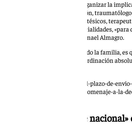
Su función será, por lo tanto, organizar la impli
cuiden la terminación del muñón, traumatólogos
articulares, rehabilitadores, protésicos, terape
la adaptación, entre otras especialidades, «para
salir, que es perfecto», indica Ismael Almagro.
El objetivo, según ha manifestado la familia, es 
pasado ellos debido a la «descoordinación absolu
el proceso de amputación.
https://www.101tv.es/abierto-el-plazo-de-envio
premio-patrocinio-gomez-un-homenaje-a-la-ded
sanitaria/
Andalucía, «referente nacional