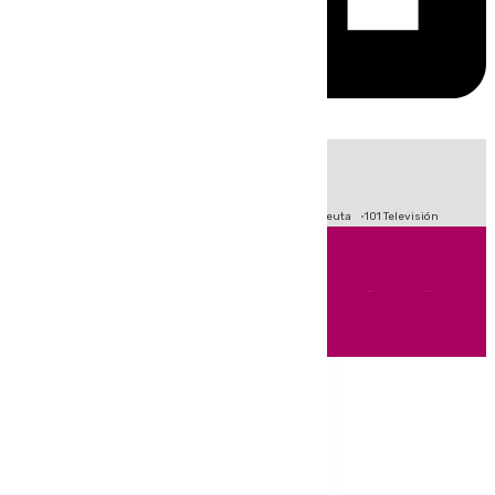
HOY
|
Fútbol
Primera División
LaLiga
Crisis Migratoria en Ceuta
101 Televisión
Andalucía