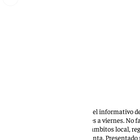
Miguel Alfonso
jueves, 3 octubre 2024, 19:30
Compartir:
Las noticias de 101tv
Málaga
es el informativo de
Málaga. Desde las 20.00 de lunes a viernes. No fal
noticias más relevantes en los ámbitos local, reg
social, deportivo y la Semana Santa. Presentad