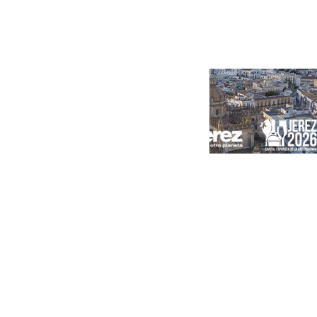
Portada
Andalucía
Sevilla
Málaga
Granada
España