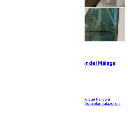
07.08.2026
Isco, la nueva mascota del jugador del Málaga
Dani Lorenzo
El centrocampista marbellí es ‘padre’ de un gato que ha ido a
recoger a Vigo y su nombre es como el exfutbolista blanquiazul del
Arroyo de la Miel