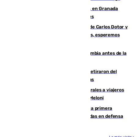
Controlado un incendio de rastrojos en Granada
junto a la autovía y al Callejón de Nogales
Juanfran Funes, sobre las lesiones de Carlos Dotor y
Fernando Calero: “Estamos preocupados, esperemos
que no sea nada”
Felipe VI refuerza los lazos con Colombia antes de la
llegada del nuevo presidente
Fernando Calero y Carlos Dotor se retiraron del
encuentro contra el Ceuta con molestias
España restablece controles temporales a viajeros
procedentes de Italia como repuesta a Meloni
El Málaga cae ante el Ceuta y suma la primera
derrota de la pretemporada dejando dudas en defensa