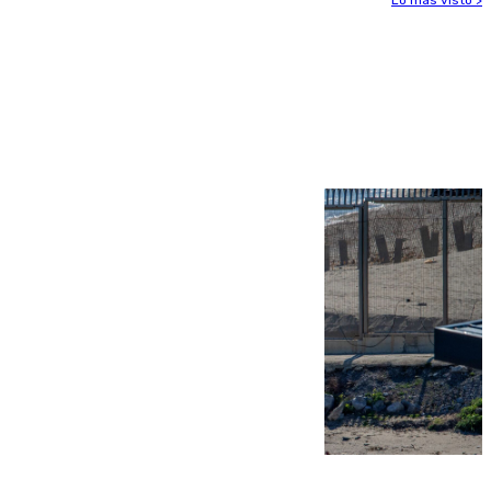
Lo más visto >
Más noticias
Ver más >