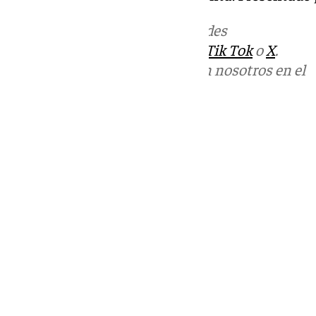
Más noticias de
101TV
en las redes
sociales:
Instagram
,
Facebook
,
Tik Tok
o
X
.
Puedes ponerte en contacto con nosotros en el
correo
informativos@101tv.es
Tags:
Últimas noticias