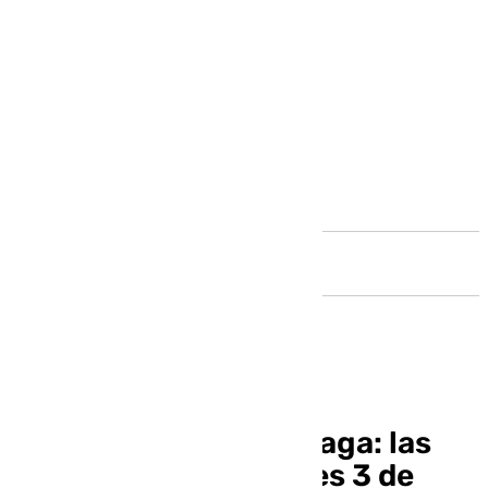
Andalucía
El informativo de Málaga: las
noticias de este jueves 3 de