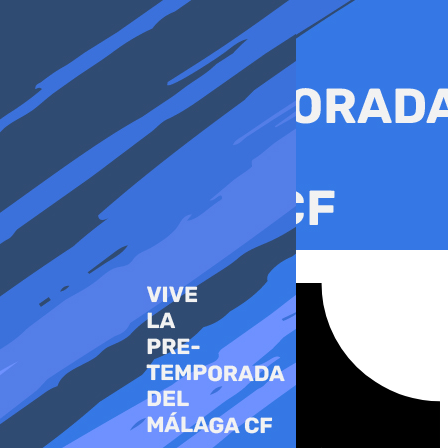
Ir
al
contenido
Tiktok