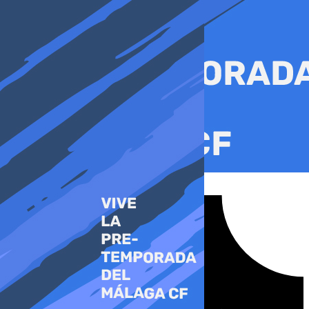
Ir
al
contenido
Tiktok