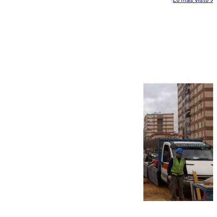
Lo más visto >
Más noticias
Ver más >