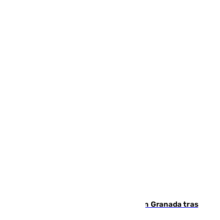
Angustioso rescate de una familia en Granada tras
caer su coche por un terraplén