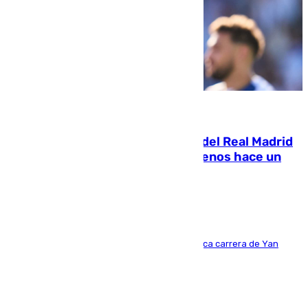
07.08.2026
El fichaje más caro de la historia del Real Madrid
costaba 105 millones de euros menos hace un
año y jugaba en Leganés
Del filial pepinero a récord absoluto: la meteórica carrera de Yan
Diomande en solo doce meses