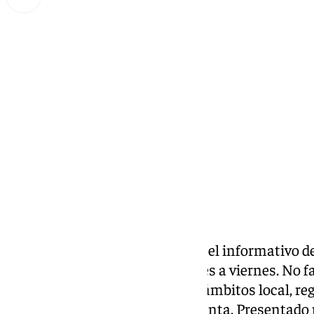
Miguel Alfonso
miércoles, 16 octubre 2024, 19:33
Compartir:
Las noticias de 101tv
Málaga
es el informativo de
Málaga. Desde las 20.00 de lunes a viernes. No fal
noticias más relevantes en los ámbitos local, reg
social, deportivo y la Semana Santa. Presentad