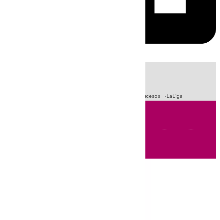
HOY
|
Fútbol
Primera División
Crisis Migratoria en Ceuta
Sucesos
LaLiga
Andalucía