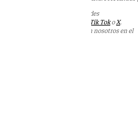
Más noticias de
101TV
en las redes
sociales:
Instagram
,
Facebook
,
Tik Tok
o
X
.
Puedes ponerte en contacto con nosotros en el
correo
informativos@101tv.es
Tags:
Últimas noticias