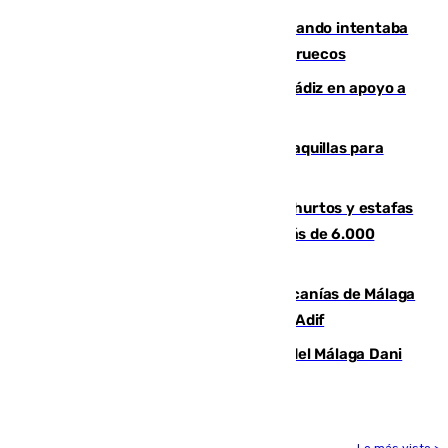
Fallece un joven tras caer al mar cuando intentaba
entrar en parapente a Ceuta desde Marruecos
CIES NO moviliza a la provincia de Cádiz en apoyo a
la respuesta humanitaria de Ceuta
El mercado de Jerez refrigera sus taquillas para
facilitar las compras a sus visitantes
Detenida una pareja por presuntos hurtos y estafas
en Málaga tras ser descubiertos con más de 6.000
euros
Retrasos y cancelaciones en el Cercanías de Málaga
por una avería en la infraestructura de Adif
Isco, la nueva mascota del jugador del Málaga Dani
Lorenzo