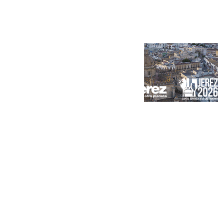
Portada
Andalucía
Sevilla
Málaga
Granada
España