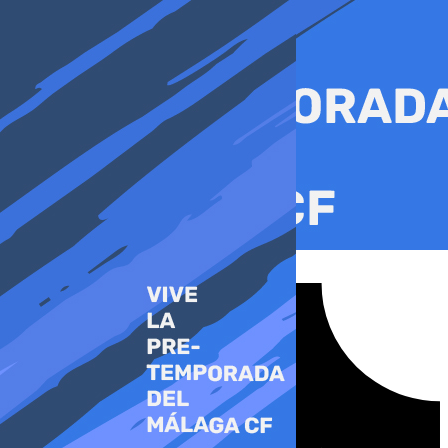
Ir
al
contenido
Tiktok