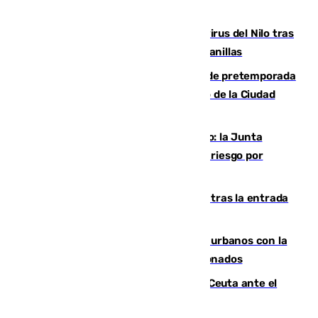
Málaga refuerza la vigilancia por el virus del Nilo tras
detectar un mosquito positivo en Campanillas
Málaga-Ceuta: cuarto compromiso de pretemporada
de los blanquiazules en busca del Trofeo de la Ciudad
Autónoma
Málaga, en alerta por el virus del Nilo: la Junta
decreta Campanillas como zona de alto riesgo por
varios casos recientes
El Gobierno registra 1.342 menores tras la entrada
masiva del pasado 30 de julio
Cádiz despide seis «puntos negros» urbanos con la
orden de retirada para quioscos abandonados
La Armada suma cuatro buques en Ceuta ante el
aviso de un nuevo cruce el 15 de agosto