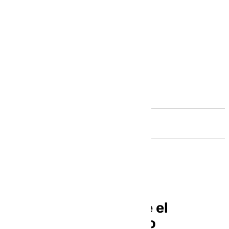
Andalucía
El Macarena combate el
melanoma con quimio