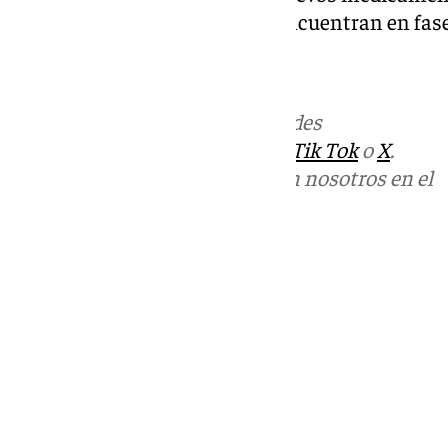
en fase 1, 74 en fase 2 y 125 se encuentran en fase
101tv.es
Más noticias de
101TV
en las redes
sociales:
Instagram
,
Facebook
,
Tik Tok
o
X
.
Puedes ponerte en contacto con nosotros en el
correo
informativos@101tv.es
Tags:
Últimas noticias