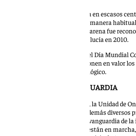
Esta compleja técnica se realiza en escasos cent
tres centros a nivel nacional de manera habitual,
público. El Hospital Virgen Macarena fue recono
autonómico para QTIA en Andalucía en 2010.
En el contexto de celebración del Día Mundial Co
Hospital Virgen Macarena se ponen en valor los 
en la atención al paciente oncológico.
INVESTIGACIÓN DE VANGUARDIA
Junto a los avances quirúrgicos, la Unidad de O
Macarena está desarrollando además diversos pr
sitúan al centro sevillano en la vanguardia de la
las líneas de investigación que están en marcha