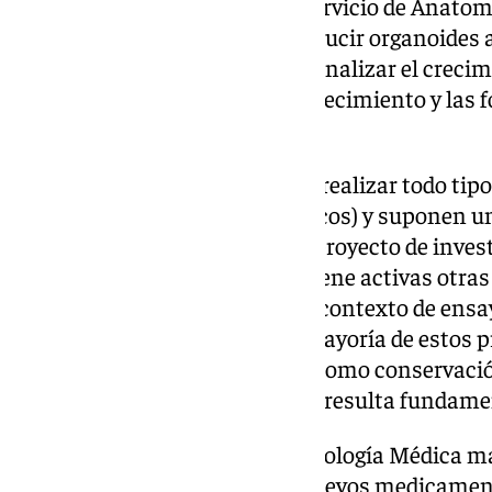
colaboración con Biobanco y Servicio de Anatom
Cabimer, con el objetivo de producir organoides 
pacientes, en los que se pueda analizar el crecimi
rutas que se activan en dicho crecimiento y las 
través de fármacos.
En estos organoides se pueden realizar todo tipo
metabolómicos, transcriptómicos) y suponen una
con animales. Además de este proyecto de invest
Servicio de Oncología Médica tiene activas otra
investigación académicas y en contexto de ensay
patologías oncológicas. En la mayoría de estos p
Biobanco tanto en la recogida, como conservació
manejo de muestras biológicas resulta fundame
Actualmente, el Servicio de Oncología Médica m
clínicos para el desarrollo de nuevos medicamen