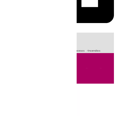
HOY
|
Fútbol
Primera División
Crisis Migratoria en Ceuta
Sucesos
Incendios
Andalucía