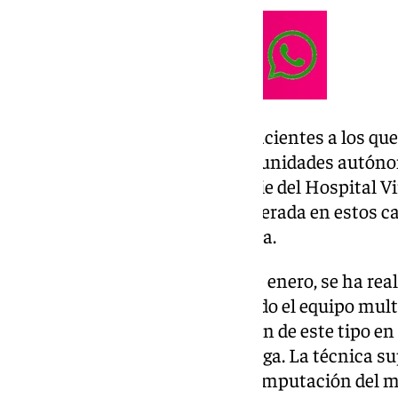
En este sentido, el 30% de los pacientes a los que
QTIA fue derivado de otras comunidades autónom
de extremidad ha sido, en la serie del Hospital 
encima de la media del 80% esperada en estos ca
Macarena en una nota de prensa.
Precisamente, el pasado mes de enero, se ha real
cirujanos cardiovasculares y todo el equipo mult
Macarena la última intervención de este tipo 
irresecable derivada desde Málaga. La técnica 
complejo y eficaz» que evita la amputación del m