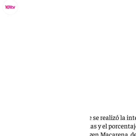
Lynx Devs
sábado, 8 febrero 2025, 08:00
Compartir:
El 30% de los pacientes a los que se realizó la i
de otras comunidades autónomas y el porcentaje
sido, en la serie del Hospital Virgen Macarena, d