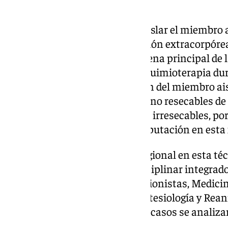
tumor.
El procedimiento consiste en aislar el miembro a
mediante un sistema de perfusión extracorpórea
quimioterapia por la arteria o vena principal de 
de hipertermia, se perfunde la quimioterapia d
aproximadamente. La perfusión del miembro ais
con melanoma con metástasis no resecables de 
localmente avanzados también irresecables, por 
alternativa terapéutica a la amputación en esta 
Para ser centro de referencia regional en esta t
cuenta con un equipo multidisciplinar integrado
Cirugía Cardiovascular y perfusionistas, Medici
Traumatología, Farmacia, Anestesiología y Rea
Intensivos y Dermatología. Los casos se analiz
de Melanomas del hospital.