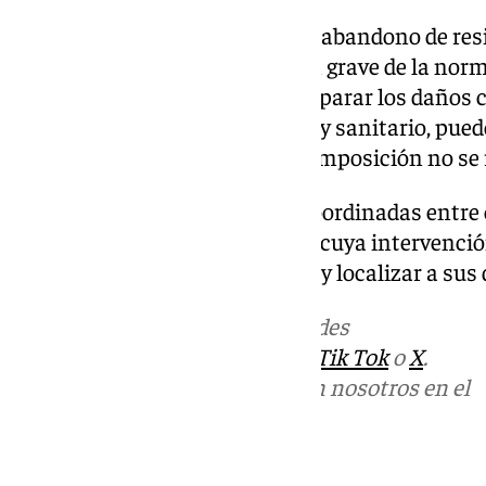
La Policía Local recuerda que el abandono de re
públicos supone una infracción grave de la norm
infractores están obligados a reparar los daños c
además del impacto ambiental y sanitario, puede
pública si los residuos en descomposición no se 
Las investigaciones han sido coordinadas entre 
veterinarios del Ayuntamiento, cuya intervenció
la trazabilidad de los productos y localizar a sus 
Más noticias de
101TV
en las redes
sociales:
Instagram
,
Facebook
,
Tik Tok
o
X
.
Puedes ponerte en contacto con nosotros en el
correo
informativos@101tv.es