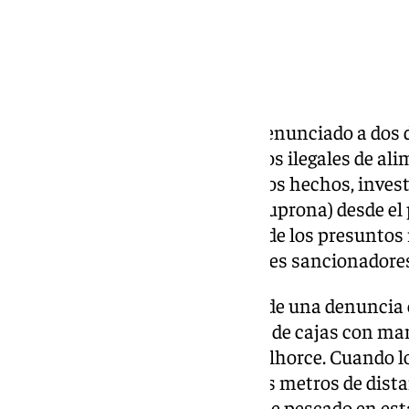
La Policía Local de Málaga ha denunciado a dos 
alimenticios por realizar vertidos ilegales de a
distintos puntos de la ciudad. Los hechos, inves
Protección de la Naturaleza (Gruprona) desde el
concluido con la identificación de los presuntos
los correspondientes expedientes sancionadore
El primer caso se originó a raíz de una denuncia
presencia de una gran cantidad de cajas con mar
en el Polígono Industrial Guadalhorce. Cuando lo
detectaron el fuerte olor a varios metros de dista
encontraron más de 200 kilos de pescado en est