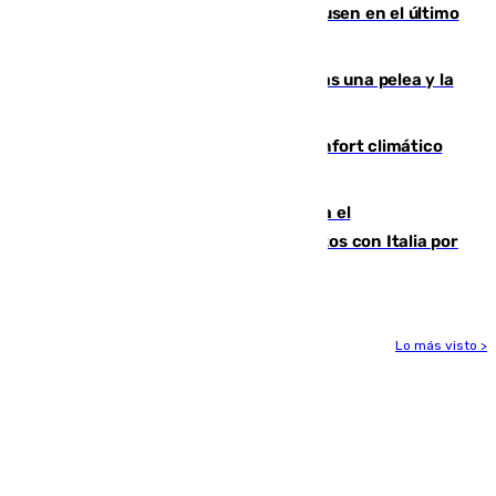
El Sevilla se desinfla ante el Leverkusen en el último
ensayo (1-2)
Tensión en la prisión de Alhaurín tras una pelea y la
incautación de un punzón
Málaga contabiliza 148 zonas de confort climático
para enfrentar las altas temperaturas
Marlaska notifica a la Unión Europea el
restablecimiento de controles fronterizos con Italia por
vía aérea y marítima
Lo más visto >
Más noticias
Ver más >