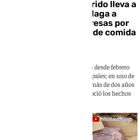
El olor a pescado podrido lleva a
la Policía Local de Málaga a
denunciar a dos empresas por
vertidos de 350 kilos de comida
caducada
El Gruprona investigó los vertidos desde febrero
con ayuda de veterinarios municipales; en uno de
los casos, los alimentos llevaban más de dos años
caducados y el responsable reconoció los hechos