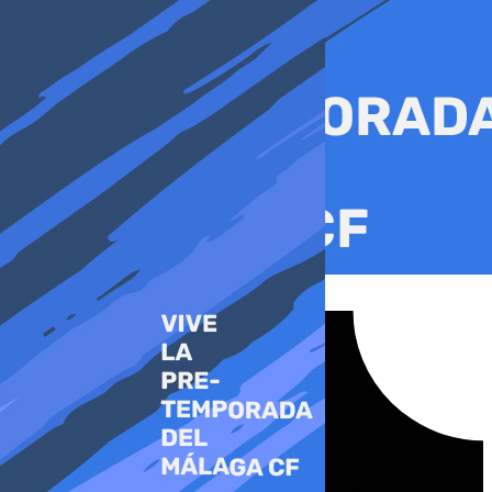
Ir
al
contenido
Tiktok