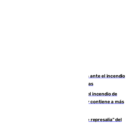
Moreno pide extremar la precaución ante el incendio
de Niebla, que supera las 4.000 hectáreas
340 personas más desalojadas por el incendio de
Niebla, que mantiene a 410 evacuadas y contiene a más
de 500 efectivos trabajando
Italia responde ante las "medidas de represalia" del
Gobierno de Sánchez