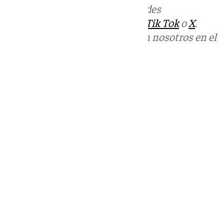
Más noticias de
101TV
en las redes
sociales:
Instagram
,
Facebook
,
Tik Tok
o
X
.
Puedes ponerte en contacto con nosotros en el
correo
informativos@101tv.es
Tags:
Últimas noticias