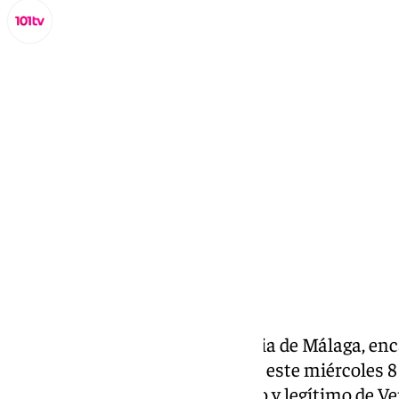
Lynx Devs
miércoles, 8 enero 2025, 12:38
Compartir:
El Partido Popular de la provincia de Málaga, en
Patricia Navarro, ha reconocido este miércoles 8
Urrrutia como presidente electo y legítimo de V