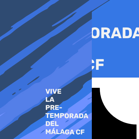
Ir
al
contenido
Tiktok