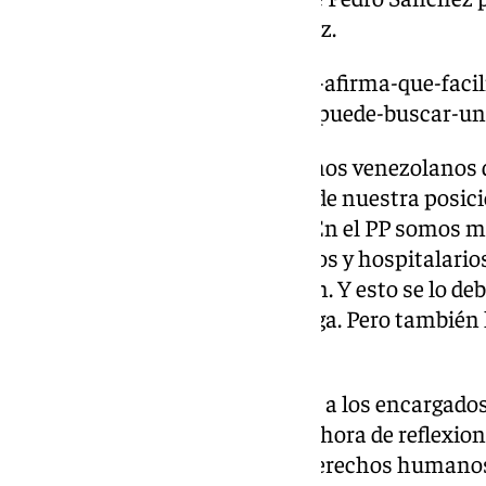
manifiesta a Edmundo González.
https://www.101tv.es/zapatero-afirma-que-facil
edmundo-gonzalez-y-cree-que-puede-buscar-un
«Estamos con nuestros hermanos venezolanos des
nos hemos movido ni un ápice de nuestra posici
que también son los nuestros. En el PP somos m
caracterizamos por ser solidarios y hospitalarios
todos los ciudadanos que vienen. Y esto se lo d
venezolanos que viven en Málaga. Pero también
ha dicho Patricia Navarro.
Navarro, además, ha reclamado a los encargados d
España que «no sean tibios a la hora de reflexiona
reivindicando la libertad y los derechos humano