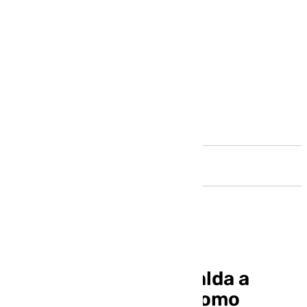
Andalucía
El PP de Málaga respalda a
Edmundo González como