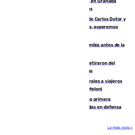
Controlado un incendio de rastrojos en Granada
junto a la autovía y al Callejón de Nogales
Juanfran Funes, sobre las lesiones de Carlos Dotor y
Fernando Calero: “Estamos preocupados, esperemos
que no sea nada”
Felipe VI refuerza los lazos con Colombia antes de la
llegada del nuevo presidente
Fernando Calero y Carlos Dotor se retiraron del
encuentro contra el Ceuta con molestias
España restablece controles temporales a viajeros
procedentes de Italia como repuesta a Meloni
El Málaga cae ante el Ceuta y suma la primera
derrota de la pretemporada dejando dudas en defensa
Lo más visto >