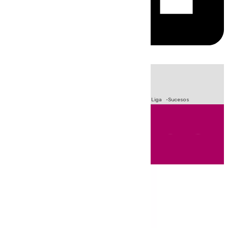
HOY
|
Fútbol
Primera División
Crisis Migratoria en Ceuta
LaLiga
Sucesos
Andalucía