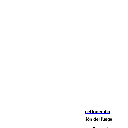
Activado el nivel 2 de emergencia en el incendio
forestal de Niebla por la compleja evolución del fuego