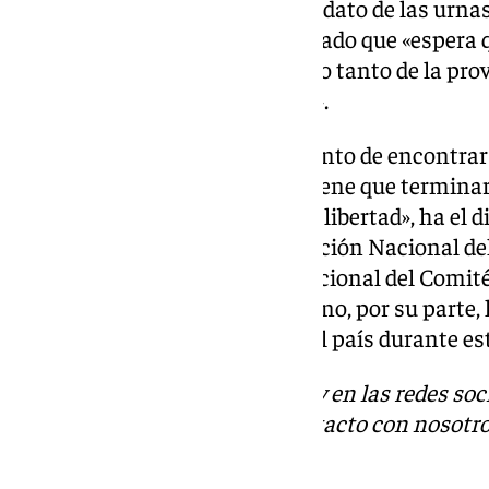
garantice que se cumple el mandato de las urnas»
Francisco de la Torre, ha asegurado que «espera q
pueblo venezolano note el apoyo tanto de la pro
que la presión haga reflexionar».
«Los venezolanos estamos a punto de encontrar l
mundo que ya basta, que esto tiene que terminar 
a las calles a elevar la voz por la libertad», ha e
Nacional y miembro de la Dirección Nacional de
Pablo García. El coordinador nacional del Com
Vente Venezuela, Orlando Moreno, por su parte, 
derechos humanos sufrida en el país durante es
Descubre más noticias de 101Tv en las redes soc
Tok
o
X
. Puedes ponerte en contacto con nosotro
informativos@101tv.es