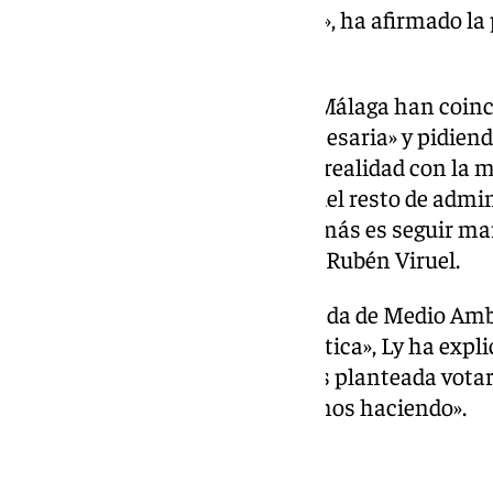
encauzamiento no se ha hecho», ha afirmado la 
ultraderecha, Yolanda Gómez.
Los concejales del PSOE y Con Málaga han coinci
catalogándola de «urgente y necesaria» y pidiend
administraciones para hacerla realidad con la ma
compromiso claro de la Junta, del resto de admi
fondos y se encauce el río, lo demás es seguir ma
concluido el concejal socialista Rubén Viruel.
Por su parte, la concejala delegada de Medio Am
lamentado la «desmemoria política», Ly ha expli
aceptó alguna de las enmiendas planteada votarí
planteando aquí es lo que estamos haciendo».
Otras mociones