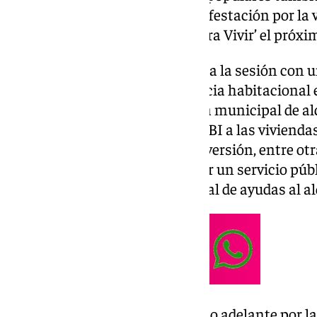
del Consistorio a la nueva manifestación por la 
movimiento vecinal ‘Málaga para Vivir’ el próximo
La oposición socialista encaraba la sesión con
de la declaración de la emergencia habitacional 
creación de una agencia pública municipal de alq
regla que imponga el 300% del IBI a las viviendas
que pertenezcan a fondos de inversión, entre otr
acudía con la propuesta de crear un servicio púb
inmobiliaria y un plan municipal de ayudas al al
De todas ellas, ninguna ha salido adelante por la