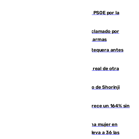
Vuelve el duelo dialéctico entre PP y PSOE por la
financiación de las autonomías
Detienen en Málaga a un fugitivo reclamado por
Colombia por homicidio y transporte de armas
Prueba final del Granada ante el Antequera antes
del inicio de la Liga
Ceuta se prepara ante la posibilidad real de otra
entrada masiva el 15 de agosto
Cártama, protagonista en el Europeo de Shorinji
Kempo celebrado en Berlín
La llegada de inmigrantes a Ceuta crece un 164% sin
contar la entrada masiva
Igualdad confirma el asesinato de una mujer en
Benahavís como violencia machista y eleva a 36 las