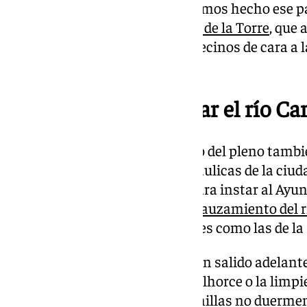
gobernamos ahora la ciudad hemos hecho ese pa
apostillado el
alcalde Francisco de la Torre
, que 
respetaba» la inquietud de los vecinos de cara a
de abril.
Acuerdo para encauzar el río C
Además de la vivienda, a lo largo del pleno tam
sobre las infraestructuras hidráulicas de la ciud
aprobado una moción de Vox para instar al Ayunt
conclusión «inmediata» del
encauzamiento del r
desbordamientos
e inundaciones como las de l
De dicha propuesta también han salido adelante
al encauzamiento del río Guadalhorce o la limpi
presas. «Los vecinos de Campanillas no duermen 