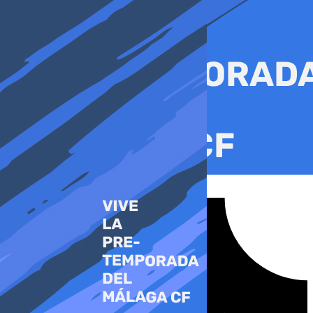
Ir
al
contenido
Tiktok