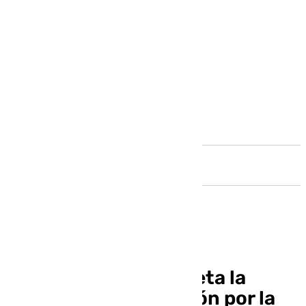
Andalucía
El PP de Málaga respeta la
próxima manifestación por la