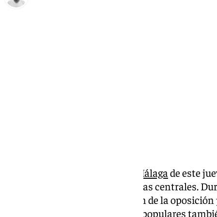
Antonio López
jueves, 27 marzo 2025, 16:56
Compartir:
El
Pleno del Ayuntamiento de Málaga
de este jue
vivienda una de sus controversias centrales. Dur
Gobierno ha tumbado la moción de la oposición 
zonas tensionada. Además, los populares tambié