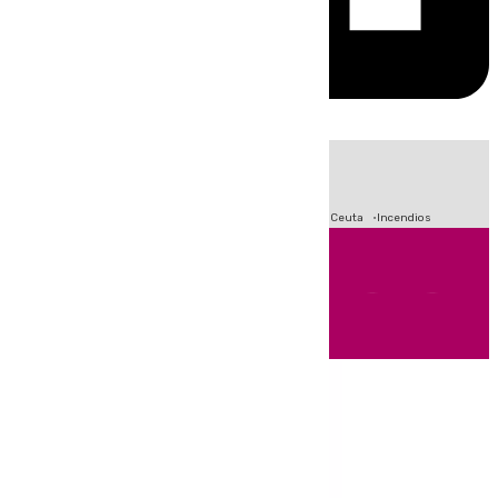
HOY
|
Fútbol
Sucesos
Primera División
Crisis Migratoria en Ceuta
Incendios
Andalucía