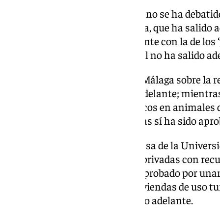
Por otro lado, en la sesión de pleno se ha debati
reforma de la ley de dependencia, que ha salido ad
que se ha debatido conjuntamente con la de los ‘
los servicios de asistencia social no ha salido ad
Asimismo, la iniciativa de Con Málaga sobre la r
Laguna de Soliva no ha salido adelante; mientras 
666/23 sobre el uso de antibióticos en animales 
IVA para las clínicas veterinarias sí ha sido apr
En la moción del PSOE en defensa de la Universi
proliferación de universidades privadas con rec
rechazados seis puntos y uno aprobado por unan
moción de Con Málaga sobre viviendas de uso tu
los puntos y el resto no ha salido adelante.