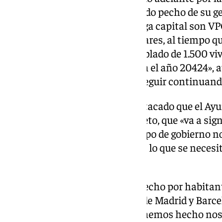
cuyos representantes han sacado pecho de su ges
que se construyen hoy en Málaga capital son VP
Vivienda, Francisco Javier Pomares, al tiempo q
Municipal de Urbanismo ha doblado de 1.500 viv
licencias por 3.000 viviendas en el año 20424»,
cosas que seguir trabajando y seguir continuand
De igual modo, Pomares ha destacado que el Ay
une la Junta, en alusión al decreto, que «va a si
y a precio asequible». «Este equipo de gobierno n
haciendo barrios nuevos, que es lo que se necesi
Málaga mucho más grande».
«Somos la ciudad que más ha hecho por habitant
municipal en alquiler después de Madrid y Barc
y eso no lo hemos heredado, lo hemos hecho nos