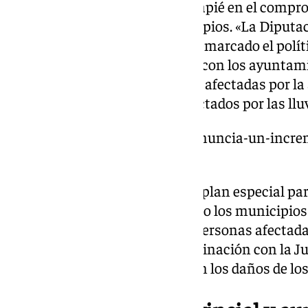
En este sentido, ha hecho hincapié en el compro
provincial con todos los municipios. «La Diputa
y de desarrollo de Málaga», ha remarcado el polít
aporta la institución que dirige con los ayunt
de euros más para las personas afectadas por 
más», ha indicado sobre los afectados por las llu
https://www.101tv.es/salado-anuncia-un-incre
afectados-tras-la-nueva-dana/
Salado ha explicado se hará un plan especial par
infraestructuras que han sufrido los municipio
directa a los ayuntamientos y personas afectada
infraestructuras. Todo en coordinación con la J
central, que también sufragarán los daños de los