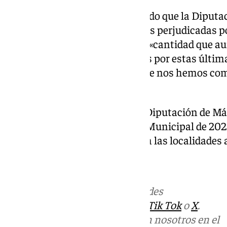
Por otro lado, Salado ha recordado que la Diput
euros para atender a las familias perjudicadas p
más ocurrir la primera de ellas, «cantidad que
atender también a los afectados por estas últim
sumarán a las subvenciones que nos hemos co
ayuntamientos», ha dicho.
Al respecto, el presidente de la Diputación de M
Plan de Asistencia Económica Municipal de 2025 
las infraestructuras dañadas en las localidades
Más noticias de
101TV
en las redes
sociales:
Instagram
,
Facebook
,
Tik Tok
o
X
.
Puedes ponerte en contacto con nosotros en el