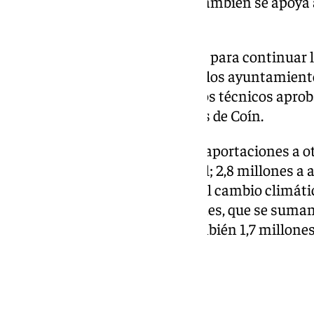
comarca de Antequera, donde también se apoya 
500.000 euros.
También se consigna un millón para continuar l
finalmente, las subvenciones a los ayuntamient
que aporten terrenos y proyectos técnicos aprob
reformar el parque de Bomberos de Coín.
Salado también ha enumerado aportaciones a otr
millones al tejado de la Catedral; 2,8 millones a
cultural; 2,7 para lucha contra el cambio climáti
deporte y mantener instalaciones, que se suman 
equipamientos deportivos. También 1,7 millones
electrónica y la ciberseguridad.
Ayudas por la DANA