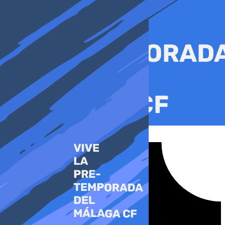
Ir
al
contenido
Tiktok