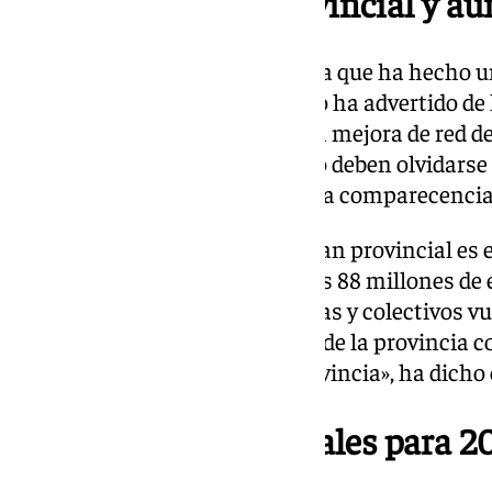
Plan hidrológico provincial y au
Durante la rueda de prensa en la que ha hecho 
las cuentas provinciales, Salado ha advertido de 
hidráulicas y las destinadas a la mejora de red d
mejora de la gestión del agua no deben olvidar
déficit hídrico», ha indicado en la comparecencia
Otra de las fortalezas de este plan provincial es e
incrementa un 11% y alcanza los 88 millones de 
subvenciones dirigidas a familias y colectivos 
por la recuperación económica de la provincia c
y al tejido empresarial de la provincia», ha dicho 
Las cuentas provinciales para 20