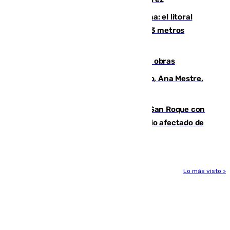
Julio supera a junio en basura marina: el litoral
occidental malagueño recoge más de 33 metros
cúbicos de residuos
El Cádiz se afila ante un Granada en obras
La nueva presidenta del Parlamento, Ana Mestre,
hace parada institucional en Cádiz
Estabilizado el incendio forestal de San Roque con
19 familias aún desalojadas y un domicilio afectado de
gravedad
Lo más visto >
Más noticias
Ver más >