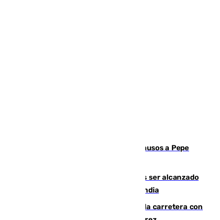
Granada despide con lágrimas y aplausos a Pepe
Habichuela
Un futbolista de 24 años muere tras ser alcanzado
por un rayo durante un partido en Tailandia
Muere un conductor tras salirse de la carretera con
su turismo en la A-480 a la altura de Jerez