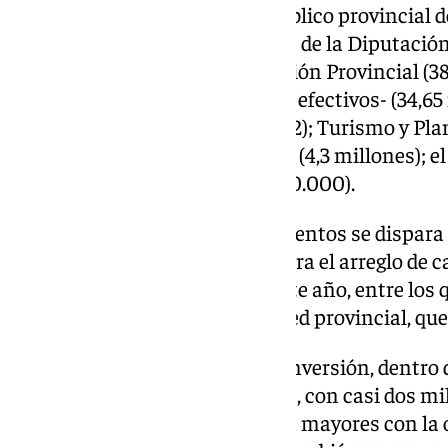
Los presupuestos del sector público provincial d
euros y están integrados por los de la Diputación
más); el Patronato de Recaudación Provincial (38
Bomberos -que llegará a los 446 efectivos- (34,65
Residuos Sólidos Urbanos (27,82); Turismo y Plani
14% más), el Consorcio del Agua (4,3 millones); e
euros) y Fundación Madeca (300.000).
En infraestructuras y equipamientos se dispara 
hincapié en los 15,5 millones para el arreglo de c
Vía-ble’, con un 38% más que este año, entre los 
para el plan de asfaltado de la red provincial, que
Y ha señalado como otra gran inversión, dentro d
centro de biomasa en Yunquera, con casi dos mil
para crear un centro de día para mayores con la 