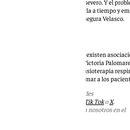
tienen un trastorno ostructivo severo. Y el prob
eso es muy importante detectarla a tiempo y e
adecuados en la fase silente», asegura Velasco.
Combatir la EPOC
Para combatir esta enfermedad existen asociac
fundadora y presidenta, María Victoria Palomares
que realizan actividades como fisioterapia respi
naturaleza para «formar e informar a los pacient
Más noticias de
101TV
en las redes
sociales:
Instagram
,
Facebook
,
Tik Tok
o
X
.
Puedes ponerte en contacto con nosotros en el
correo
informativos@101tv.es