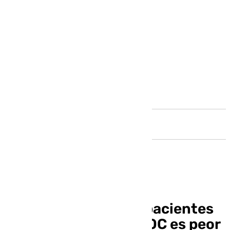
Andalucía
El pronóstico de los pacientes
que ingresan con EPOC es peor