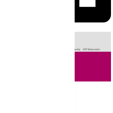
HOY
|
Fútbol
Primera División
LaLiga
Crisis Migratoria en Ceuta
101 Televisión
Andalucía