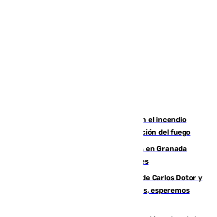
Activado el nivel 2 de emergencia en el incendio
forestal de Niebla por la compleja evolución del fuego
Controlado un incendio de rastrojos en Granada
junto a la autovía y al Callejón de Nogales
Juanfran Funes, sobre las lesiones de Carlos Dotor y
Fernando Calero: “Estamos preocupados, esperemos
que no sea nada”