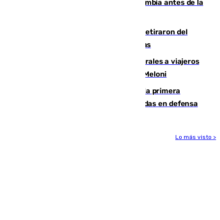
Felipe VI refuerza los lazos con Colombia antes de la
llegada del nuevo presidente
Fernando Calero y Carlos Dotor se retiraron del
encuentro contra el Ceuta con molestias
España restablece controles temporales a viajeros
procedentes de Italia como repuesta a Meloni
El Málaga cae ante el Ceuta y suma la primera
derrota de la pretemporada dejando dudas en defensa
Lo más visto >
Más noticias
Ver más >