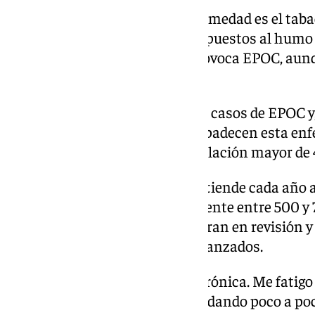
La principal causa de este enfermedad es el tab
pacientes nunca han estado expuestos al humo d
además, si el vapeo también provoca EPOC, aunq
y algo ya hace».
En España hay tres millones de casos de EPOC y,
cuatro pacientes no saben que padecen esta en
intervención». Un 10% de la población mayor de 
El Hospital Clínico de Málaga atiende cada año 
EPOC, de los que aproximadamente entre 500 y 7
resto pacientes, que se encuentran en revisión
encuentran en estadios más avanzados.
«El tabaco provoca bronquitis crónica. Me fatigo 
pues no lo hacen. Se van acomodando poco a po