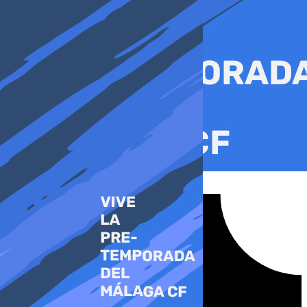
Ir
al
contenido
Tiktok