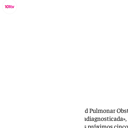
Miguel Alfonso
miércoles, 20 noviembre 2024, 13:58
Compartir:
El Día Mundial de la Enfermedad Pulmonar Obst
enfermedad «silenciosa» e «infradiagnosticada», 
noviembre. «El pronóstico en los próximos cinc