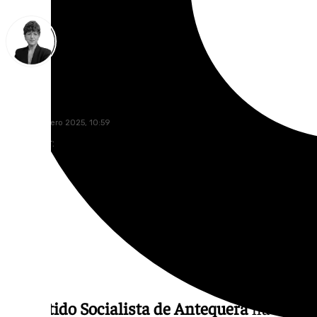
María Rosales
lunes, 13 enero 2025, 10:59
Compartir:
El
Partido Socialista de Antequera
ha denun