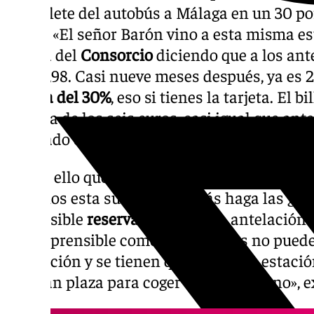
del billete del autobús a Málaga en un 30 po
enero. «El señor Barón vino a esta misma e
tarjeta del
Consorcio
diciendo que a los ante
viaje 1,98. Casi nueve meses después, ya es 
subida del 30%
, eso si tienes la tarjeta. El b
encima de los seis euros, casi igual que ant
señalado el secretario general,
Kiko Calderó
Es por ello que desde el PSOE piden al Ayun
usuarios esta subida y además haga las ges
sea posible
reservar el viaje
con antelación. 
incomprensible como los usuarios no pueden
antelación y se tienen que venir a la estaci
tendrán plaza para coger el autobús o no», e