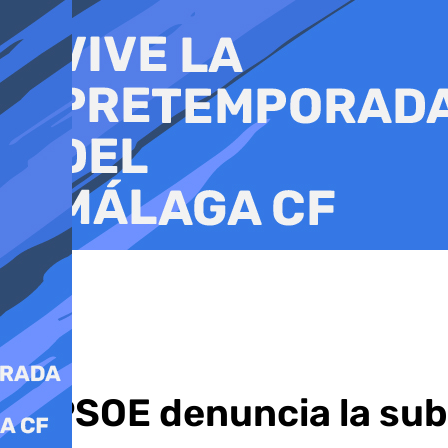
Ir
al
contenido
El PSOE denuncia la sub