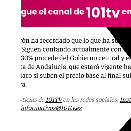
Calderón ha recordado que lo que ha subido
base
. «Siguen contando actualmente con una
que el 30% procede del Gobierno central y el
la Junta de Andalucía, que estará vigente h
pero claro si suben el precio base al final sub
asegura.
Más noticias de
101TV
en las redes sociales:
Ins
correo
informativos@101tv.es