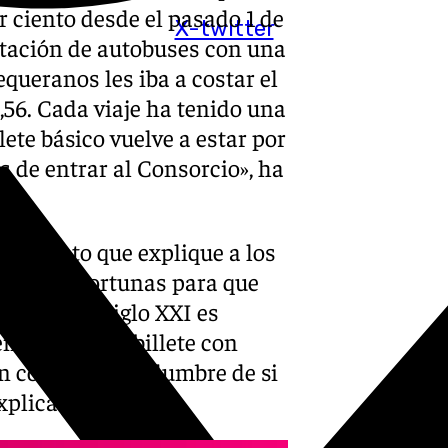
r ciento desde el pasado 1 de
X-twitter
stación de autobuses con una
queranos les iba a costar el
2,56. Cada viaje ha tenido una
illete básico vuelve a estar por
es de entrar al Consorcio», ha
n.
tamiento que explique a los
tiones oportunas para que
«En pleno siglo XXI es
 reservar el billete con
ón con la incertidumbre de si
xplica.