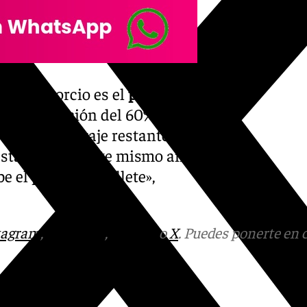
 el Consorcio es el
precio
 bonificación del 60%, de la
 otro porcentaje restante de
asta junio de este mismo año
e el precio del billete»,
tagram
,
Facebook
,
Tik Tok
o
X
. Puedes ponerte en 