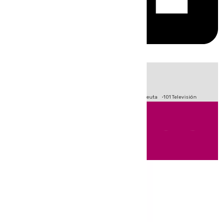
HOY
|
Fútbol
Primera División
LaLiga
Crisis Migratoria en Ceuta
101 Televisión
Andalucía