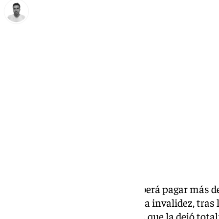
Antonio López
miércoles, 20 noviembre 2024, 14:55
Compartir:
El Servicio Andaluz de Salud deberá pagar más d
29 años, discapacitada y con una invalidez, tras
repleta de negligencias médicas que la dejó tota