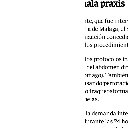
El SAS reconoció la mala praxis
Ante la reclamación de la paciente, que fue inte
Universitario Virgen de la Victoria de Málaga, el
médica. Sin embargo, la indemnización concedi
cuenta la flagrante violación de los procedimien
En la operación no se siguieron los protocolos t
se introduce a través de la pared del abdomen di
la salida de aire y líquido del estómago). Tambi
colocación de bolsa exterior, causando perforac
intervenciones quirúrgicas como traqueostomía,
trompa derecha, con graves secuelas.
Además, tal y como se indica en la demanda int
incumplieron la orden de dieta durante las 24 ho