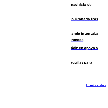
Pedro Sánchez condena el crimen machista de
Benahavís
Angustioso rescate de una familia en Granada tras
caer su coche por un terraplén
Fallece un joven tras caer al mar cuando intentaba
entrar en parapente a Ceuta desde Marruecos
CIES NO moviliza a la provincia de Cádiz en apoyo a
la respuesta humanitaria de Ceuta
El mercado de Jerez refrigera sus taquillas para
facilitar las compras a sus visitantes
Lo más visto >
Más noticias