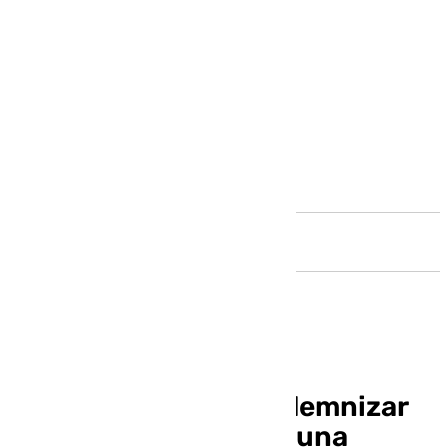
Andalucía
El SAS tendrá que indemnizar
con 222.000 euros a una