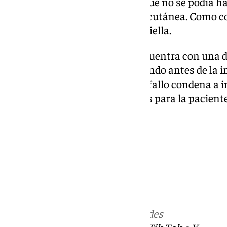
8 horas a dar alimentación, lo que no se podía h
Gastrostomía Endoscópica Percutánea. Como co
infección nosocomial por Klebsiella.
Actualmente la paciente se encuentra con una d
dependencia de sus padres, cuando antes de la in
algunas actividades. Por ello, el fallo condena 
en la cuantía de 172.779,79 euros para la pacient
progenitores.
Más noticias de
101TV
en las redes