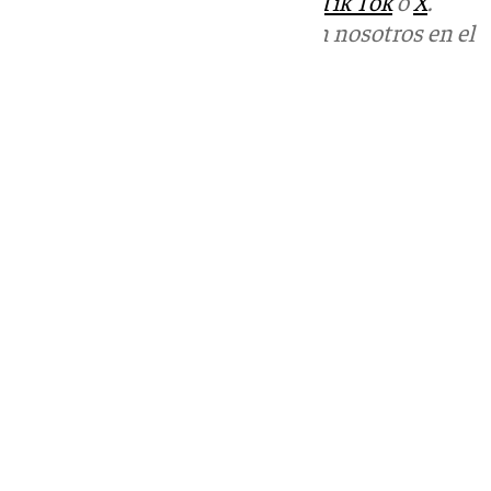
sociales:
Instagram
,
Facebook
,
Tik Tok
o
X
.
Puedes ponerte en contacto con nosotros en el
correo
informativos@101tv.es
Tags:
Últimas noticias