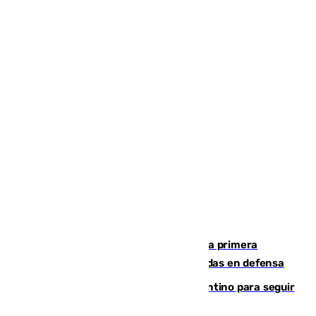
El Málaga cae ante el Ceuta y suma la primera
derrota de la pretemporada dejando dudas en defensa
Marruecos, la principal baza de Infantino para seguir
al frente de la FIFA