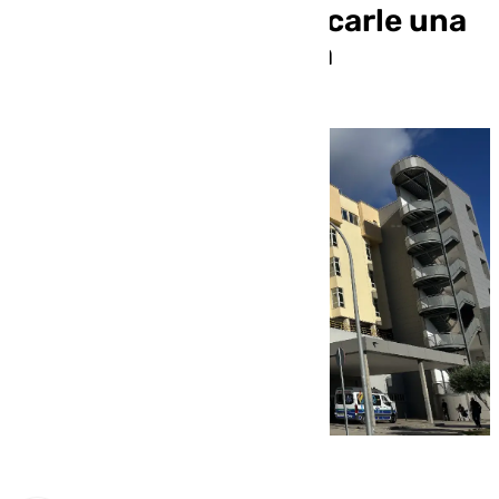
malagueña por provocarle una
incapacidad absoluta