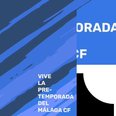
Ir
al
contenido
Tiktok