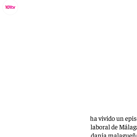
Miguel Alfonso
miércoles, 23 octubre 2024, 19:33
Compartir:
En la mañana de este jueves se ha vivido un episo
servicio de orientación jurídico-laboral de Mála
de 15 años al servicio de la ciudadanía malagueñ