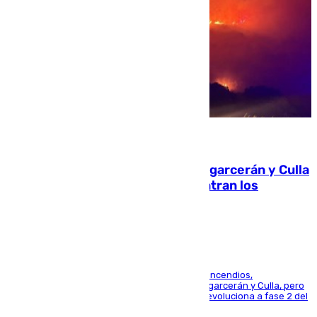
08.08.2026
Incendios de Castellón: Sierra Engarcerán y Culla
evolucionan positivamente y centran los
esfuerzos en Tírig
La UME se suma al operativo de control de los incendios,
progresando adecuadamente los de Sierra Engarcerán y Culla, pero
centrando todo el empeño en el de Culla, que evoluciona a fase 2 del
PEIF