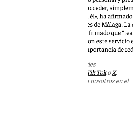
desde hace 15 años. Es sencillo acceder, simple
previa, y todos pueden recurrir a él», ha afirmad
del Colegio de Graduados Sociales de Málaga. La 
de Andalucía, Teresa Pardo, ha afirmado que “rea
admirar y es un orgullo contar con este servicio
se ha puesto de manifiesto la importancia de reduc
Más noticias de
101TV
en las redes
sociales:
Instagram
,
Facebook
,
Tik Tok
o
X
.
Puedes ponerte en contacto con nosotros en el
correo
informativos@101tv.es
Tags:
Últimas noticias