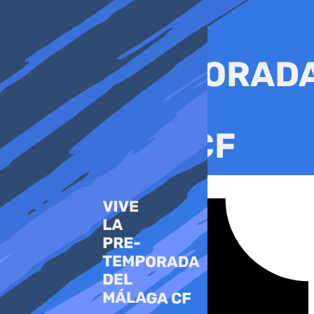
Ir
al
contenido
Tiktok