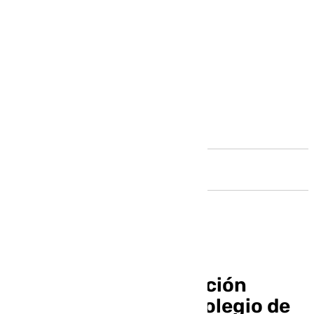
Andalucía
El servicio de orientación
jurídico-laboral del Colegio de