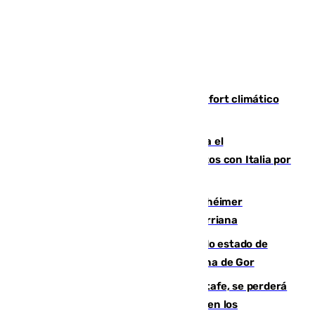
Málaga contabiliza 148 zonas de confort climático
para enfrentar las altas temperaturas
Marlaska notifica a la Unión Europea el
restablecimiento de controles fronterizos con Italia por
vía aérea y marítima
Hallan sin vida al granadino con Alzhéimer
desaparecido hace una semana en Churriana
Encuentran un cadáver en avanzado estado de
descomposición en la localidad granadina de Gor
Christantus Uche, delantero del Getafe, se perderá
toda la temporada por varias fracturas en los