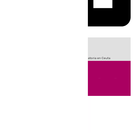
HOY
|
Sucesos
Fútbol
LaLiga
Primera División
Crisis Migratoria en Ceuta
Andalucía