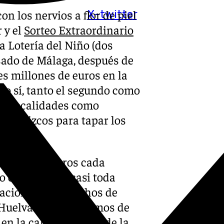
n los nervios a flor de piel
X-twitter
 y el
Sorteo Extraordinario
la Lotería del Niño (dos
asado de Málaga, después de
es millones de euros en la
so sí, tanto el segundo como
 en localidades como
 pellizcos para tapar los
os (75.000 euros cada
io en Málaga y casi toda
raciones o despachos de
 Huelva. Varios décimos de
n la calle Abdalajís de la