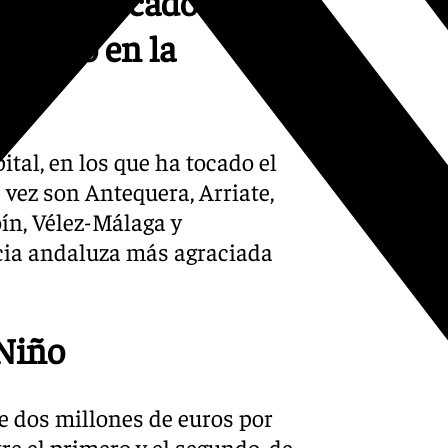
que ha tocado el
l Niño en la
tal, en los que ha tocado el
 vez son Antequera, Arriate,
oín, Vélez-Málaga y
cia andaluza más agraciada
 Niño
de dos millones de euros por
re el primero y el segundo, de