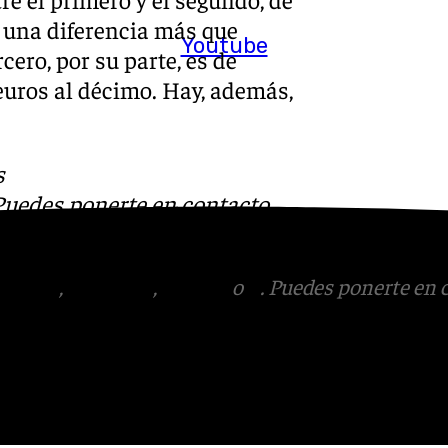
y una diferencia más que
Youtube
cero, por su parte, es de
euros al décimo. Hay, además,
s
 Puedes ponerte en contacto
v.es
tagram
,
Facebook
,
Tik Tok
o
X
. Puedes ponerte en 