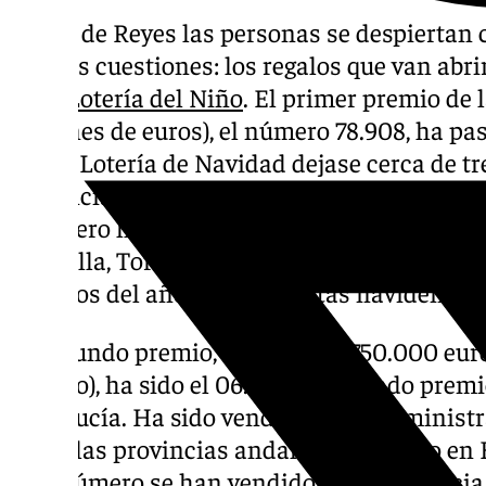
El Día de Reyes las personas se despiertan co
por dos cuestiones: los regalos que van abrir
de la Lotería del Niño
. El primer premio de 
millones de euros), el número 78.908, ha p
que la Lotería de Navidad dejase cerca de tr
provincia, y ha regado de millones a León. E
el tercero han dejado dinero en la capital y
Marbella, Torre del Mar o Cártama. Pequeños
agujeros del año tras las fiestas navideñas.
El segundo premio, dotado con 750.000 eur
décimo), ha sido el 06.766 y ha dejado prem
Andalucía. Ha sido vendido en 18 administ
todas las provincias andaluzas, excepto en
este número se han vendido en la provincia e