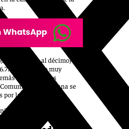
a.
 (25.000 euros al décimo) ha
6.777 y ha estado muy
Además de en algunos
la Comunidad Valenciana se
s por la DANA.
-nino/