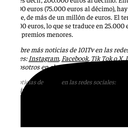
750.000 euros (75.000 euros al décimo), ha
notable, de más de un millón de euros. El ter
250.000 euros, lo que se traduce en 25.000 
varios premios menores.
Descubre más noticias de 101Tv en las rede
sociales:
Instagram
,
Facebook
,
Tik Tok
o
X
.
con nosotros en el correo
informativos@101t
Más noticias de
101TV
en las redes sociales:
Ins
correo
informativos@101tv.es
Tags: