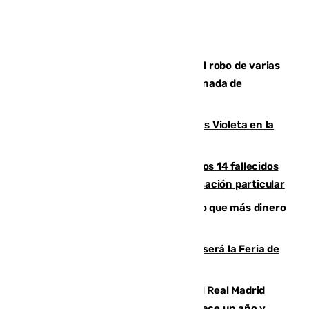
Golpe cofrade en Jaén: investigan el robo de varias
joyas de la Virgen de la Fuensanta Coronada de
Alcaudete
Con Málaga exige duplicar los Puntos Violeta en la
Feria de Málaga
La Justicia ofrece a las familias de los 14 fallecidos
en el incendio de Los Gallardos ser acusación particular
Juanlu Sánchez, el sexto canterano que más dinero
deja en las arcas del Sevilla
Talleres, escape room y música: así será la Feria de
la Juventud Cofrade de Málaga
El fichaje más caro de la historia del Real Madrid
costaba 105 millones de euros menos hace un año y