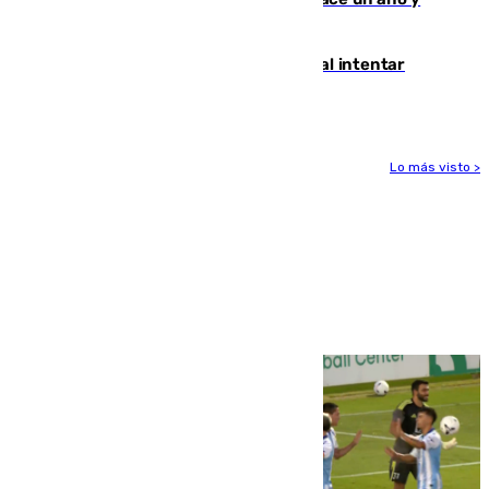
jugaba en Leganés
Ceuta suma 82 fallecidos en el mar al intentar
cruzar la frontera española
Lo más visto >
Más noticias
Ver más >