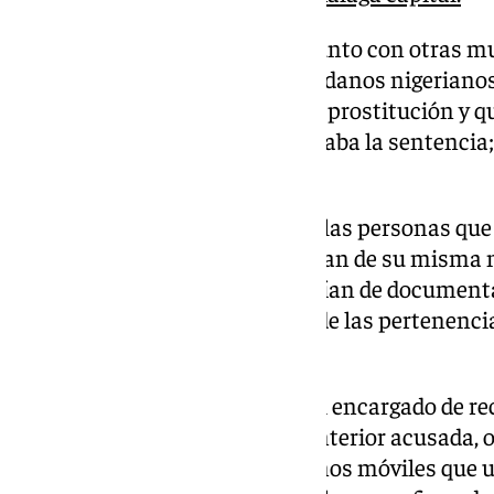
A esos lugares era trasladada, junto con otras mu
vehículos conducidos por ciudadanos nigerianos,
acusada, que también ejercía la prostitución y q
menor en todo momento, señalaba la sentencia; a
otras.
La resolución señala que todas las personas que
dedicaban a la prostitución y eran de su misma
de que la mayoría de ellas carecían de documenta
asilo. Además, no eran dueñas de las pertenenc
ejemplo, los teléfonos móviles.
Por su parte, otro acusado era el encargado de r
mujeres y que le entregaba la anterior acusada,
recarga del saldo de esos teléfonos móviles que 