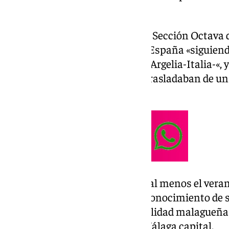
defensas.
Según se declaró probado por la Sección Octava d
TSJA, estas mujeres llegaban a España «siguien
migratoria Nigeria-Níger-Libia-Argelia-Italia-«, 
por los acusados, «quienes las trasladaban de un 
otro país) a su conveniencia».
Así, una de las acusadas, desde al menos el veran
prostituirse a una menor, con conocimiento de su
esa actividad primero en la localidad malagueña d
noviembre, en un polígono de
Málaga capital.