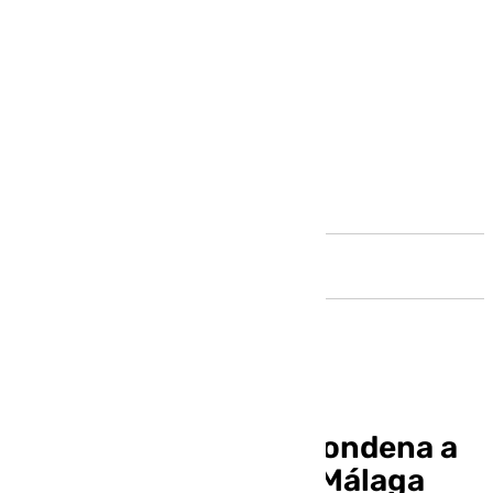
Andalucía
El TSJA confirma la condena a
cinco proxenetas en Málaga