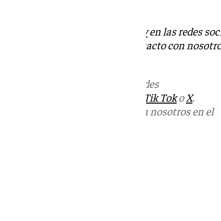
cuando llegaron a España.
Descubre más noticias de
101Tv
en las redes soc
Tok
o
X
. Puedes ponerte en contacto con nosotro
informativos@101tv.es
Más noticias de
101TV
en las redes
sociales:
Instagram
,
Facebook
,
Tik Tok
o
X
.
Puedes ponerte en contacto con nosotros en el
correo
informativos@101tv.es
Tags:
Últimas noticias