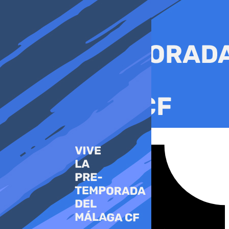
Ir
al
contenido
Tiktok