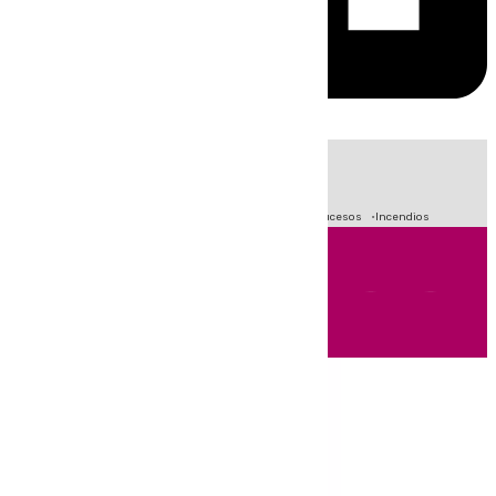
HOY
|
Fútbol
Primera División
Crisis Migratoria en Ceuta
Sucesos
Incendios
Andalucía