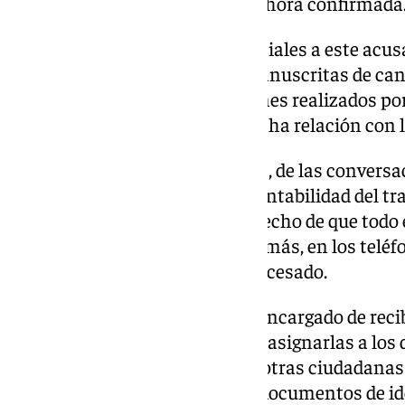
traslados, señala la sentencia ahora confirmada
Tras una de las vigilancias policiales a este acus
una libreta con anotaciones manuscritas de cant
todas ellas a pagos o aportaciones realizados p
procesado mantenía una estrecha relación con l
De esta forma, dice la sentencia, de las convers
se desprende el interés por la rentabilidad del tr
«mostraba su malestar por el hecho de que todo el
transporte de las mismas». Además, en los teléf
registros de llamadas a este procesado.
Asimismo, otro acusado era el encargado de recib
su captación, y posteriormente asignarlas a los 
procesado que también alojó a otras ciudadanas 
prostitución y que carecían de documentos de i