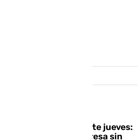
Andalucía
Emasa, a la huelga este jueves:
«Queremos una empresa sin