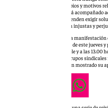
plantilla ante una serie de cambios y motivos r
laboral. El cese de la actividad irá acompañado
con la que los trabajadores pretenden exigir sol
situaciones, que consideran son injustas y perju
Según ha comunicado Emasa, la manifestación d
entre las 12.00 y las 15.00 horas de este jueves y
las 12.00 frente al Hospital Noble y a las 13.00 h
Ayuntamiento de Málaga. Los grupos sindicales 
CCOO y ATI), por su parte, ya han mostrado su a
La huelga de Emasa responde a una serie de reiv