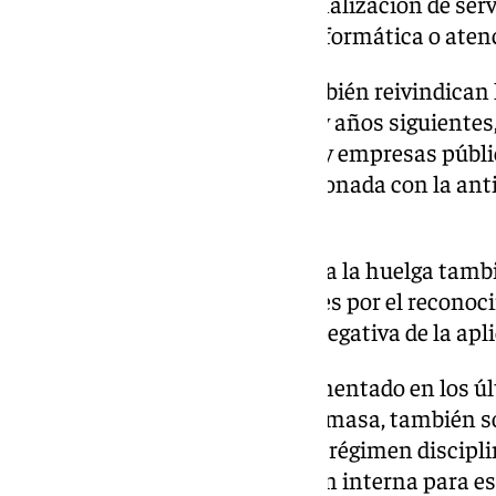
progresiva» a través de la externalización de se
laboratorio, mantenimiento, informática o atenci
Desde la empresa de aguas también reivindican l
salarial automática para 2024 y años siguientes
Real Decreto Ley para el sector y empresas púb
«discriminación salarial» relacionada con la anti
salarios base.
Entre las causas que conducen a la huelga tamb
aumento de demandas judiciales por el reconoci
superiores, y que se deben a la negativa de la apl
Los despidos, que se han incrementado en los ú
trabajadores afectados según Emasa, también so
como la aplicación excesiva del régimen discip
denuncian la falta de promoción interna para es