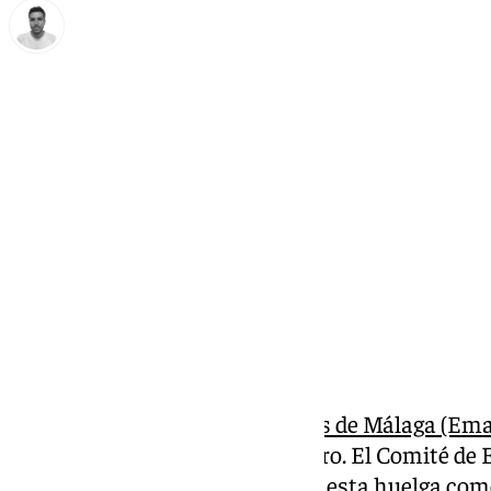
Antonio López
miércoles, 19 febrero 2025, 12:32
Compartir:
La
Empresa Municipal de Aguas de Málaga (Emasa
este próximo jueves 20 de febrero. El Comité d
tomado la decisión de convocar esta huelga com