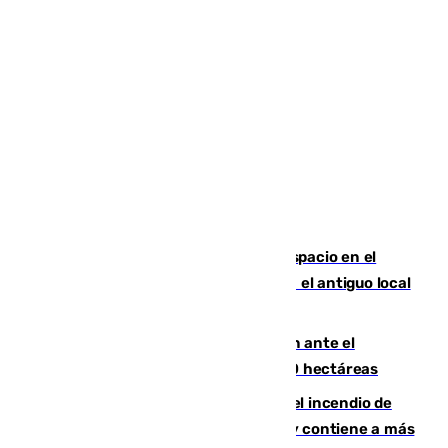
Las marca internacionales ganan espacio en el
Centro de Málaga: La Tagliatella abre en el antiguo local
de Vox Sports Bar
Moreno pide extremar la precaución ante el
incendio de Niebla, que supera las 4.000 hectáreas
340 personas más desalojadas por el incendio de
Niebla, que mantiene a 410 evacuadas y contiene a más