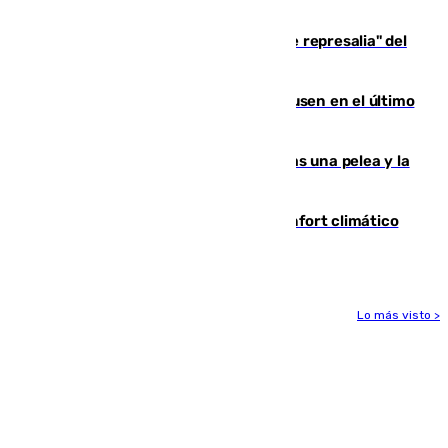
de 500 efectivos trabajando
Italia responde ante las "medidas de represalia" del
Gobierno de Sánchez
El Sevilla se desinfla ante el Leverkusen en el último
ensayo (1-2)
Tensión en la prisión de Alhaurín tras una pelea y la
incautación de un punzón
Málaga contabiliza 148 zonas de confort climático
para enfrentar las altas temperaturas
Lo más visto >
Más noticias
Ver más >