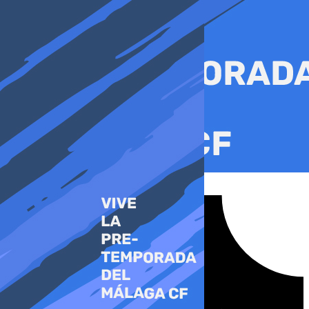
Ir
al
contenido
Tiktok