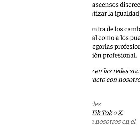
mientras que se han producido ascensos discrec
negociación colectiva, sin garantizar la igualda
Por último, se pronuncian en contra de los cam
tanto a la estructura empresarial como a los pue
eliminación del convenio de categorías profesio
transparente sobre la clasificación profesional.
Descubre más noticias de 101Tv en las redes soc
Tok
o
X
. Puedes ponerte en contacto con nosotro
informativos@101tv.es
.
Más noticias de
101TV
en las redes
sociales:
Instagram
,
Facebook
,
Tik Tok
o
X
.
Puedes ponerte en contacto con nosotros en el
correo
informativos@101tv.es