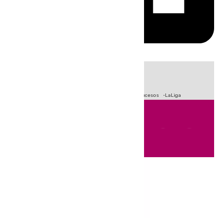
HOY
|
Fútbol
Primera División
Crisis Migratoria en Ceuta
Sucesos
LaLiga
Andalucía