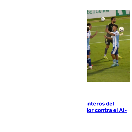
06.08.2026
Ya se han estrenado los tres delanteros del
Málaga: Eneko Jauregui, bigoleador contra el Al-
Arabi SC