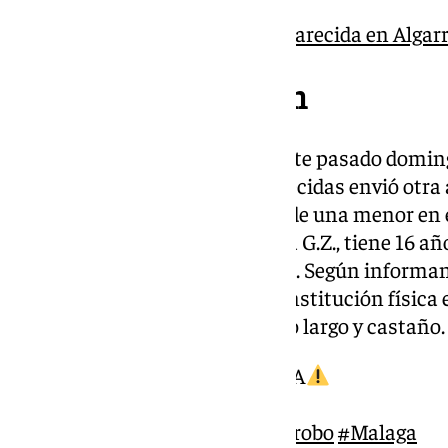
Buscan a una menor desaparecida en Algarr
Segunda desaparición
Se da la circunstancia de que este pasado doming
Nacional de Personas Desaparecidas envió otra a
sociales, sobre la desaparición de una menor e
de Algarrobo. Su nombre es Alba G.Z., tiene 16 añ
pasado 15 de octubre, cinco días. Según informa
Personas Desaparecidas, su constitución física 
tiene los ojos marrones y el pelo largo y castaño.
MENOR DESAPARECIDA
Edad años
Última localización
#Algarrobo
#Malaga