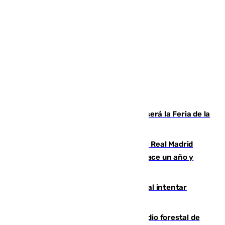
Talleres, escape room y música: así será la Feria de la
Juventud Cofrade de Málaga
El fichaje más caro de la historia del Real Madrid
costaba 105 millones de euros menos hace un año y
jugaba en Leganés
Ceuta suma 82 fallecidos en el mar al intentar
cruzar la frontera española
Huelva eleva a emergencia el incendio forestal de