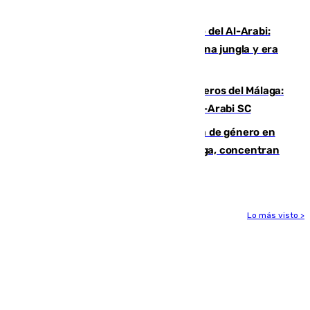
Niebla
Juanfran Funes, sobre el duro juego del Al-Arabi:
“Por momentos nos hemos metido en una jungla y era
hasta peligroso”
Ya se han estrenado los tres delanteros del Málaga:
Eneko Jauregui, bigoleador contra el Al-Arabi SC
35 mujeres asesinadas por violencia de género en
España en este 2026: Andalucía y Málaga, concentran
el foco de la tragedia
Lo más visto >
Más noticias
Ver más >