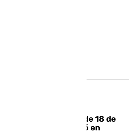
Andalucía
Encuentran al joven de 18 de
años que desapareció en