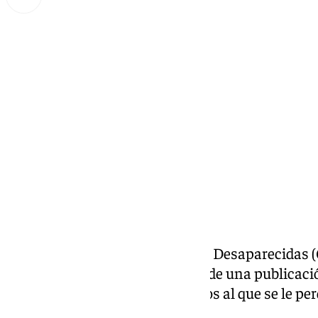
Miguel Alfonso
lunes, 20 octubre 2025, 23:19
Compartir:
El Centro Nacional de Personas Desaparecidas (
Interior, ha informado a través de una publicaci
sido localizado el jiven de 18 años al que se le pe
20 de octubre, en
Málaga.