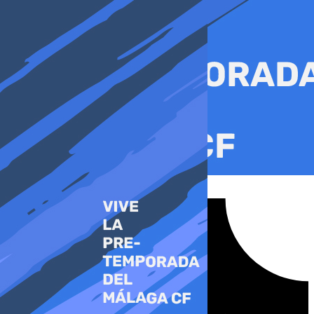
Ir
al
contenido
Tiktok