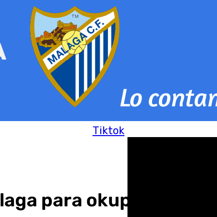
Tiktok
álaga para okuparlo y en