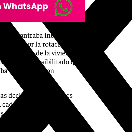
o se encontraba intacto,
recido por la rotación de los
las ventanas de la vivienda se
odría haber posibilitado que
aba ventilado y con
ras declaraciones y datos
 cadáver de la mujer, de
s 14 años y estaba