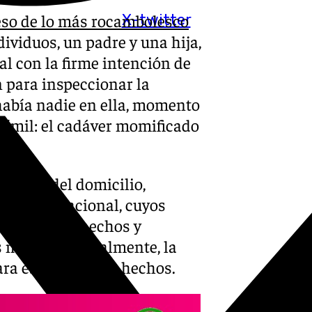
so de lo más rocambolesco
X-twitter
dividuos, un padre y una hija,
tal con la firme intención de
n para inspeccionar la
 había nadie en ella, momento
símil: el cadáver momificado
oridos del domicilio,
a Policía Nacional, cuyos
erificar los hechos y
 muerta . Actualmente, la
ara esclarecer los hechos.