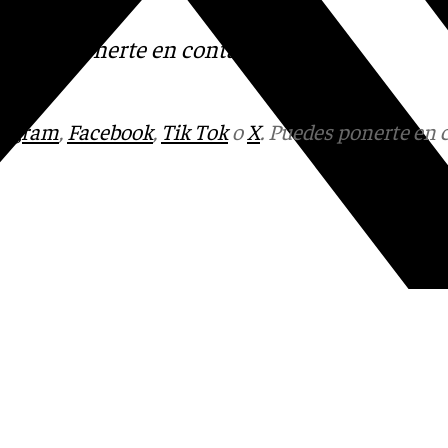
s
 Puedes ponerte en contacto
v.es
tagram
,
Facebook
,
Tik Tok
o
X
. Puedes ponerte en 