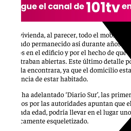
En la vivienda, al parecer, todo el mobiliari
habiendo permanecido así durante años favo
vecinos en el edificio y por el hecho de que 
encontraban abiertas. Este último detalle p
nadie la encontrara, ya que el domicilio est
apariencia de estar habitado.
Según ha adelantado ‘Diario Sur’, las prime
tomados por las autoridades apuntan que el
avanzada edad, podría llevar en el lugar uno
prácticamente esqueletizado.