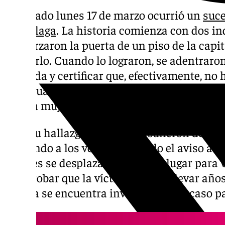
El pasado lunes 17 de marzo ocurrió un
suce
en Málaga
. La historia comienza con dos in
que forzaron la puerta de un piso de la capi
okuparlo. Cuando lo lograron, se adentraro
vivienda y certificar que, efectivamente, no
en el cual se toparon con una escena invero
de una mujer.
Tras su hallazgo, los okupas salieron despav
alertando a los vecinos y dando el aviso a l
agentes se desplazaron hasta el lugar para v
comprobar que la víctima podría llevar años
Policía se encuentra investigando el caso p