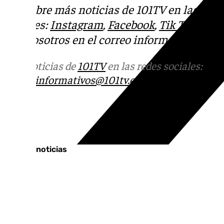
Descubre más noticias de 101TV en las rede
sociales:
Instagram
,
Facebook
,
Tik Tok
o
X
.
con nosotros en el correo
informativos@101t
Más noticias de
101TV
en las redes sociales:
Ins
correo
informativos@101tv.es
Tags:
Últimas noticias