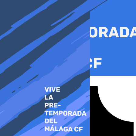
Ir
al
contenido
Tiktok