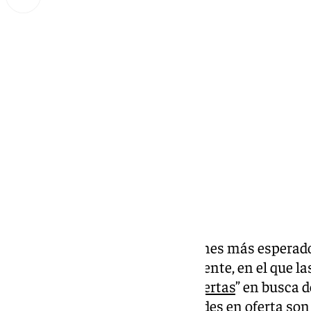
Miguel Alfonso
lunes, 25 noviembre 2024, 16:35
Compartir:
Se acerca el
Black Friday
, el viernes más espera
consumidores. Un viernes diferente, en el que l
el consumidor “se lanza a las
ofertas
” en busca d
último minuto o últimas unidades en oferta son 