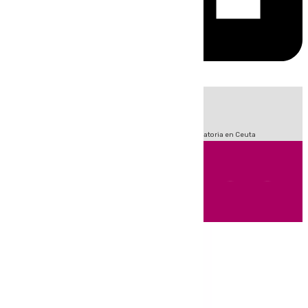
HOY
|
Fútbol
Sucesos
LaLiga
Primera División
Crisis Migratoria en Ceuta
Andalucía