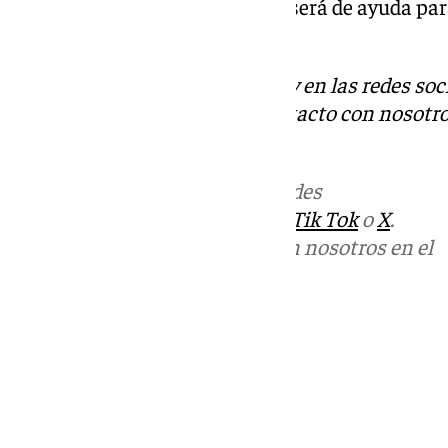
consideres sospechosa, ya que será de ayuda pa
en estafas.
Descubre más noticias de 101Tv en las redes soc
Tok
o
X
. Puedes ponerte en contacto con nosotro
informativos@101tv.es
Más noticias de
101TV
en las redes
sociales:
Instagram
,
Facebook
,
Tik Tok
o
X
.
Puedes ponerte en contacto con nosotros en el
correo
informativos@101tv.es
Tags:
Últimas noticias