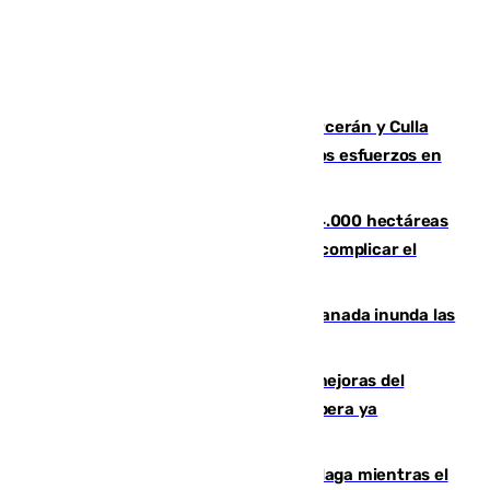
Incendios de Castellón: Sierra Engarcerán y Culla
evolucionan positivamente y centran los esfuerzos en
Tírig
El incendio de Niebla ya supera las 4.000 hectáreas
afectadas y "se espera que se vuelva a complicar el
fuego"
Una tormenta en la provincia de Granada inunda las
calles de Puebla de Don Fadrique
La inversión del Ayuntamiento en mejoras del
entorno del Prado de San Sebastián supera ya
1.600.000 euros
El taró tiñe de niebla la costa de Málaga mientras el