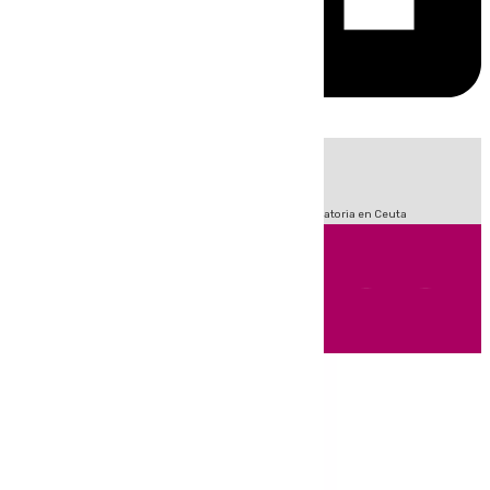
HOY
|
Sucesos
Fútbol
LaLiga
Primera División
Crisis Migratoria en Ceuta
Andalucía