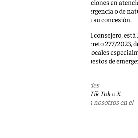
por el que se regulan las subvenciones en aten
derivadas de situaciones de emergencia o de natu
establece el procedimiento para su concesión.
Y, por otro lado, según abundó el consejero, está 
andaluz, de lo que supone el Decreto 277/2023, de
regulan las ayudas a entidades locales especia
naturales adversos u otros supuestos de emergen
catástrofes públicas.
Más noticias de
101TV
en las redes
sociales:
Instagram
,
Facebook
,
Tik Tok
o
X
.
Puedes ponerte en contacto con nosotros en el
correo
informativos@101tv.es
Tags: