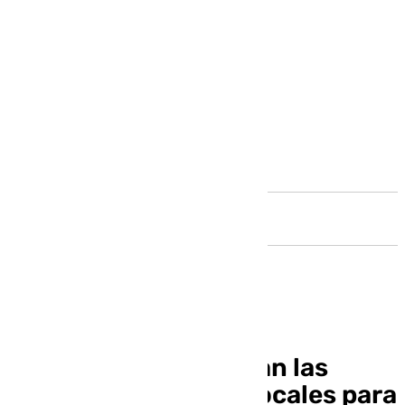
Andalucía
Este martes se activan las
ayudas a entidades locales para