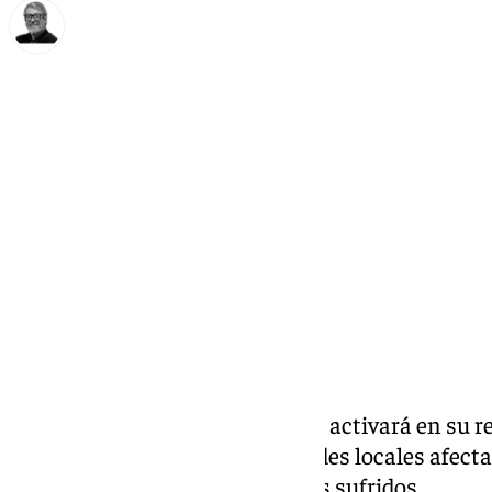
Francisco Marmolejo
martes, 5 noviembre 2024, 08:31
Compartir:
El
Consejo de Gobierno
andaluz activará en su re
noviembre, ayudas a las entidades locales afec
pasada para subsanar los daños sufridos.