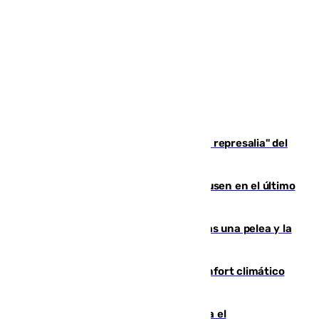
Italia responde ante las "medidas de represalia" del
Gobierno de Sánchez
El Sevilla se desinfla ante el Leverkusen en el último
ensayo (1-2)
Tensión en la prisión de Alhaurín tras una pelea y la
incautación de un punzón
Málaga contabiliza 148 zonas de confort climático
para enfrentar las altas temperaturas
Marlaska notifica a la Unión Europea el