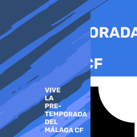
Ir
al
contenido
Tiktok