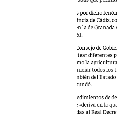
El mayor número de incidencias por dicho fenó
Andalucía se ha dado en la provincia de Cádiz, co
Málaga, con 492, mientras que en la de Granada s
Sevilla, 214, y en la de Almería, 161.
Según explicó Antonio Sanz, el Consejo de Gobier
reunión de este martes de «plantear diferentes 
áreas afectadas por la DANA como la agricultura 
hidráulicas, «con el objetivo de iniciar todos lo
iniciativas que, en el ámbito también del Estado
locales, se vayan a impulsar», abundó.
El consejero se refirió a los procedimientos de d
llamaba «zona catastrófica» que «deriva en lo qu
que, en este caso, están vinculadas al Real Decr