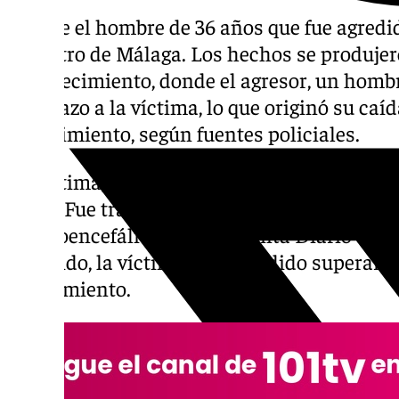
Fallece el hombre de 36 años que fue agredi
el centro de Málaga. Los hechos se produjer
establecimiento, donde el agresor, un homb
puñetazo a la víctima, lo que originó su caíd
conocimiento, según fuentes policiales.
La víctima, según informó la
Policía Nacion
grave. Fue trasladado al Hospital Regional
craneoencefálico, según apunta Diario Sur.
sucedido, la víctima no ha podido superarlo
fallecimiento.