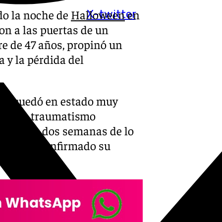
do la noche de
Halloween
en
X-twitter
on a las puertas de un
re de 47 años, propinó un
a y la pérdida del
al
, quedó en estado muy
 con un traumatismo
 Pasadas dos semanas de lo
 y se ha confirmado su