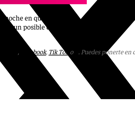
ma noche en que se
por un posible delito de
tagram
,
Facebook
,
Tik Tok
o
X
. Puedes ponerte en 