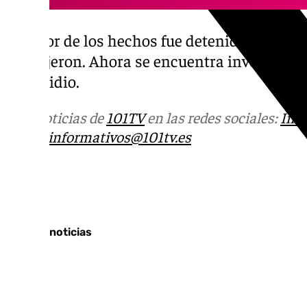
El autor de los hechos fue detenido la mis
produjeron. Ahora se encuentra investigado 
homicidio.
Más noticias de
101TV
en las redes sociales:
Ins
correo
informativos@101tv.es
Tags:
Últimas noticias