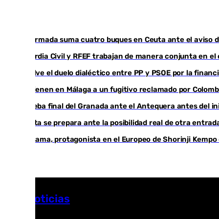
La Armada suma cuatro buques en Ceuta ante el aviso d
Guardia Civil y RFEF trabajan de manera conjunta en el
Vuelve el duelo dialéctico entre PP y PSOE por la finan
Detienen en Málaga a un fugitivo reclamado por Colomb
Prueba final del Granada ante el Antequera antes del ini
Ceuta se prepara ante la posibilidad real de otra entrad
Cártama, protagonista en el Europeo de Shorinji Kempo 
Más noticias
Ver más >