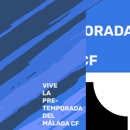
Ir
al
contenido
Tiktok