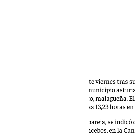
viernes, 28 noviembre 2025, 20:38
Compartir:
Una mujer ha perdido la vida este viernes tras su
montaña Canal del Texu, en el municipio asturia
andaluza de 44 años, en concreto, malagueña. E
Emergencias recibió el aviso a las 13,23 horas en
En la llamada, realizada por su pareja, se indicó
Bulnes, bajando de Bulnes a Poncebos, en la Cana