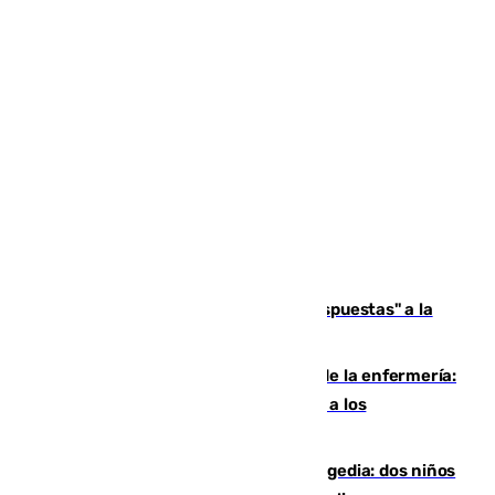
Más de 15.000 ceutíes reclaman "respuestas" a la
crisis migratoria
Buenas noticias para el Málaga desde la enfermería:
Juan Cruz se incorpora con normalidad a los
entrenamientos
Una venganza familiar acaba en tragedia: dos niños