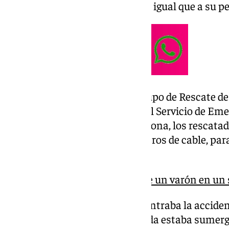
relataba, se había caído al río, al igual que a su
De inmediato se movilizó al Grupo de Rescate de
del helicóptero medicalizado del Servicio de Eme
Asturias (SEPA). Una vez en la zona, los rescatad
en el que se desplegaron 60 metros de cable, par
bombero- rescatador.
Hallan sin vida el cuerpo de un varón en un
Tras llegar hasta donde se encontraba la accident
horas, que la persona precipitada estaba sumergi