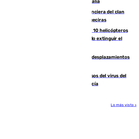
y un adulto mueren en una piscina en Italia
Golpe definitivo a la estructura financiera del clan
de los hermanos Sánchez Castro en Algeciras
Más de 600 bomberos, 169 medios y 10 helicópteros
están desplegados en la zona intentando extinguir el
incendio de Niebla
El eclipse provocará 1,5 millones de desplazamientos
adicionales por carretera
La Junta confirma cinco nuevos casos del virus del
Nilo y suma ya un total de 26 en Andalucía
Lo más visto >
Más noticias
Ver más >