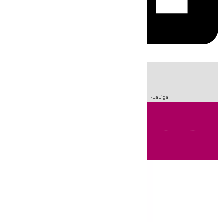
HOY
|
Sucesos
Crisis Migratoria en Ceuta
Fútbol
Incendios
LaLiga
Andalucía