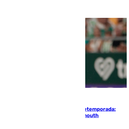
10.08.2026
La ‘delicatessen’ de Isco en la pretemporada:
pisadita y cañito ante el Bournemouth