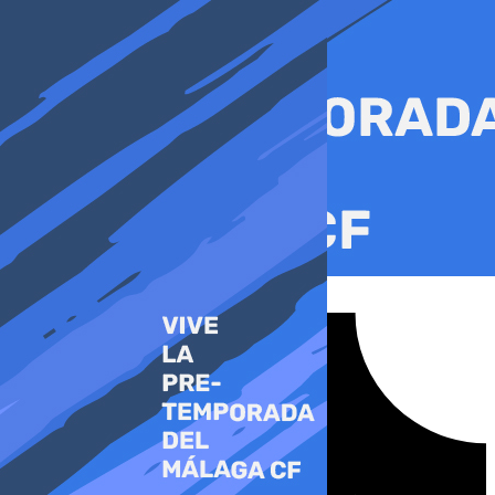
Ir
al
contenido
Tiktok