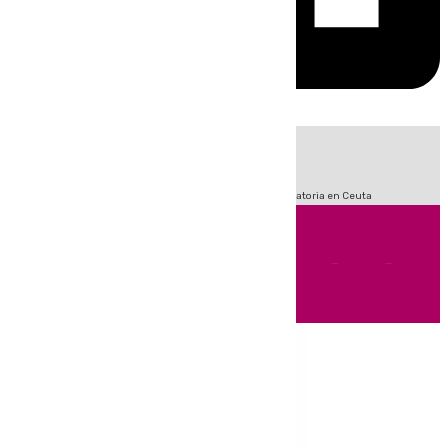
HOY
|
Sucesos
Fútbol
LaLiga
Primera División
Crisis Migratoria en Ceuta
Andalucía