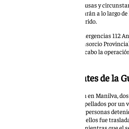
han trascendido las posibles causas y circunstan
si bien las autoridades investigarán a lo largo d
para tratar de esclarecer lo ocurrido.
Según han trasladado desde Emergencias 112 And
coordinadora se movilizó al Consorcio Provincial
y a la Policía Local para llevar a cabo la operació
fallecido.
Atropellan a dos agentes de la G
El pasado miércoles 19, también en Manilva, dos
resultaron heridos tras ser atropellados por un v
fuga. El suceso se saldó con dos personas deteni
En cuanto a los agentes, uno de ellos fue traslad
hospital con pronóstico grave, mientras que el s