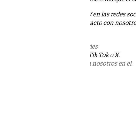
Descubre más noticias de 101TV en las redes soc
Tok
o
X
. Puedes ponerte en contacto con nosotro
informativos@101tv.es
Más noticias de
101TV
en las redes
sociales:
Instagram
,
Facebook
,
Tik Tok
o
X
.
Puedes ponerte en contacto con nosotros en el
correo
informativos@101tv.es
Tags:
Últimas noticias