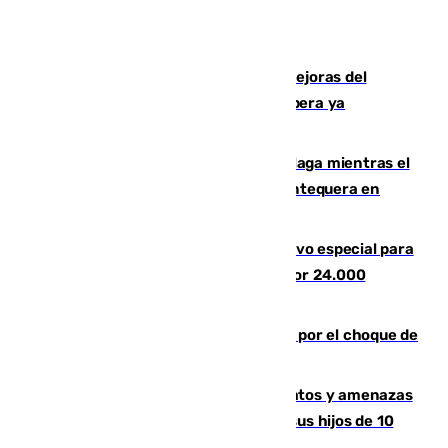
La inversión del Ayuntamiento en mejoras del
entorno del Prado de San Sebastián supera ya
1.600.000 euros
El taró tiñe de niebla la costa de Málaga mientras el
calor se concentra en el interior con Antequera en
aviso amarillo
La Guardia Civil prepara un dispositivo especial para
el eclipse del 12 de agosto compuesto por 24.000
agentes
Cortado el Cercanías C-2 de Málaga por el choque de
un tren con una catenaria caída
Detenido en Estepona por malos tratos y amenazas
de muerte a su pareja en presencia de sus hijos de 10
años y 11 meses