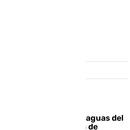
Andalucía
Hallan un cadáver en aguas del
Puerto de la Duquesa de