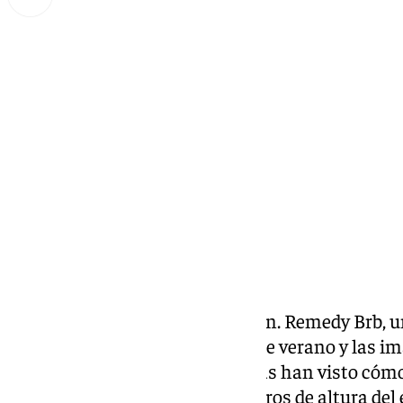
Miguel Alfonso
viernes, 17 octubre 2025, 15:25
Compartir:
Un vídeo que corta la respiración. Remedy Brb, un
vacío desde el Tajo de Ronda este verano y las 
redes sociales. Miles de personas han visto cóm
extremos desafiaba los 140 metros de altura del