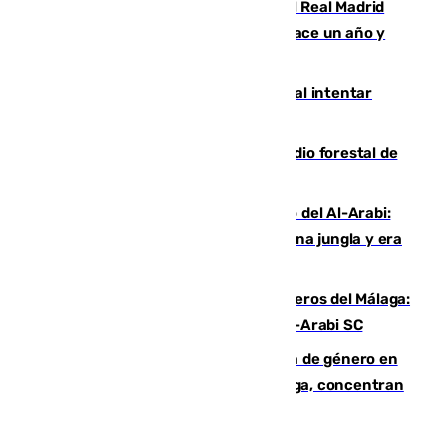
El fichaje más caro de la historia del Real Madrid
costaba 105 millones de euros menos hace un año y
jugaba en Leganés
Ceuta suma 82 fallecidos en el mar al intentar
cruzar la frontera española
Huelva eleva a emergencia el incendio forestal de
Niebla
Juanfran Funes, sobre el duro juego del Al-Arabi:
“Por momentos nos hemos metido en una jungla y era
hasta peligroso”
Ya se han estrenado los tres delanteros del Málaga:
Eneko Jauregui, bigoleador contra el Al-Arabi SC
35 mujeres asesinadas por violencia de género en
España en este 2026: Andalucía y Málaga, concentran
el foco de la tragedia