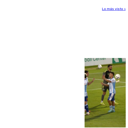
Lo más visto >
Más noticias
Ver más >