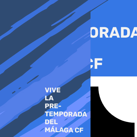
Ir
al
contenido
Tiktok