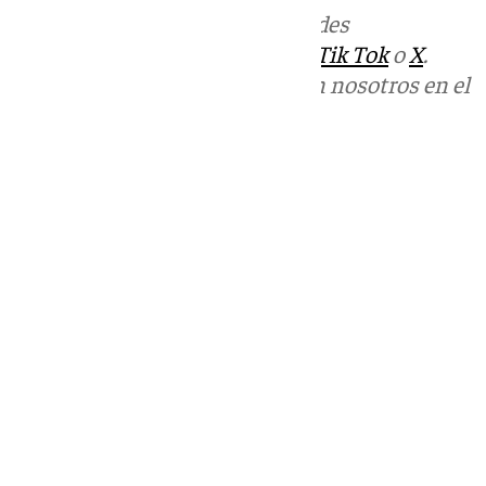
Más noticias de
101TV
en las redes
sociales:
Instagram
,
Facebook
,
Tik Tok
o
X
.
Puedes ponerte en contacto con nosotros en el
correo
informativos@101tv.es
Tags:
Últimas noticias