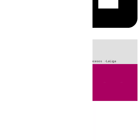
HOY
|
Fútbol
Primera División
Crisis Migratoria en Ceuta
Sucesos
LaLiga
Andalucía