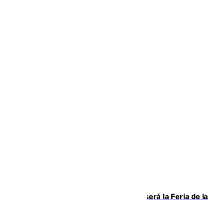
Talleres, escape room y música: así será la Feria de la
Juventud Cofrade de Málaga