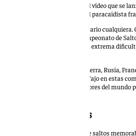
El valiente protagonista del vídeo que se l
desfiladero malagueño es el paracaidista f
El Tajo de Ronda no es un escenario cualquiera. 
desfiladero ha sido sede del Campeonato de Sa
competición que destaca por su extrema dificulta
proximidad de las paredes.
Profesionales de España, Inglaterra, Rusia, Fran
los balcones de la Alameda del Tajo en estas co
lugar atrae a los mejores saltadores del mundo p
nivel de exigencia técnica.
Hazañas y accidentes
La historia del Tajo está llena de saltos memor