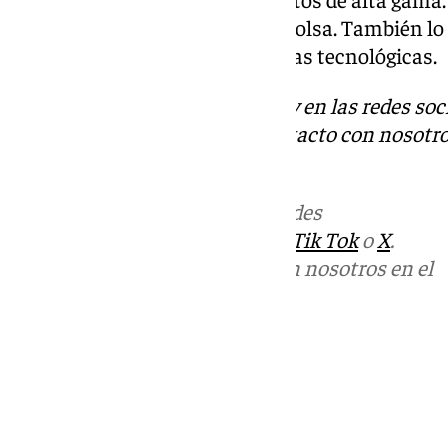
sido la única que ha bajado en bolsa. También lo
ASML y otras grandes compañías tecnológicas.
Descubre más noticias de 101Tv en las redes soc
Tok
o
X
. Puedes ponerte en contacto con nosotro
informativos@101tv.es
Más noticias de
101TV
en las redes
sociales:
Instagram
,
Facebook
,
Tik Tok
o
X
.
Puedes ponerte en contacto con nosotros en el
correo
informativos@101tv.es
Tags:
Últimas noticias