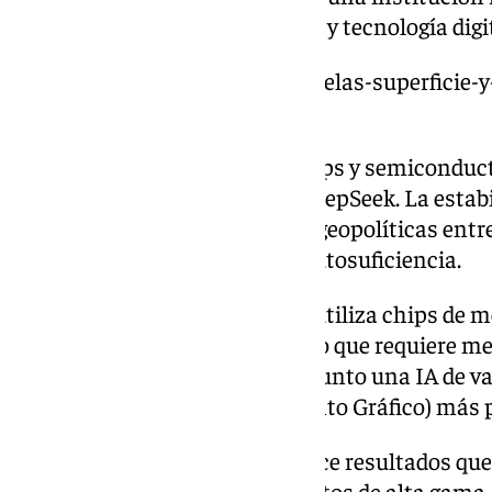
innovación en nanoelectrónica y tecnología digit
https://www.101tv.es/seis-parcelas-superficie-y
imec-malaga/
Sí, IMEC es una empresa de chips y semiconduct
están sufriendo la llegada de DeepSeek. La estabi
sacudida porque las tensiones geopolíticas entr
DeepSeek ha apostado por la autosuficiencia.
La diferencia es que DeepSeek utiliza chips de m
con un modelo de código abierto que requiere m
demostrado que para poner a punto una IA de van
la GPU (Unidad de Procesamiento Gráfico) más p
Y eso no es todo. DeepSeek ofrece resultados q
competidores, que usan productos de alta gama. 