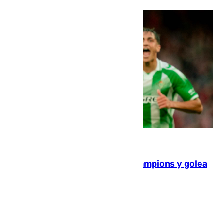
06.08.2026
El Betis supera el examen de Champions y golea
al Arsenal en Dublín (1-3)