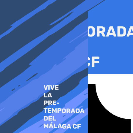
Ir
al
contenido
Tiktok