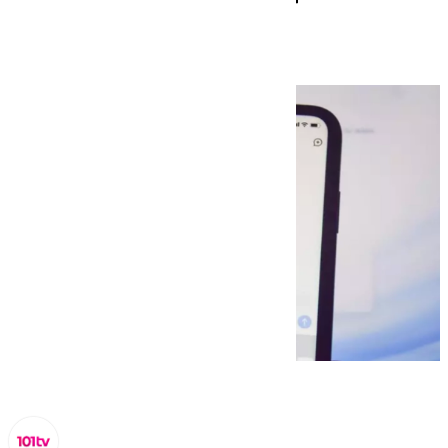
china de DeepSeek