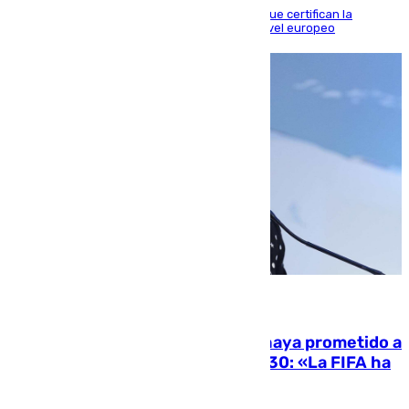
Riquelme, Deossa y Fornals firman los tantos que certifican la
superioridad bética ante un rival de máximo nivel europeo
06.08.2026
El Gobierno niega que Infantino haya prometido a
Marruecos la final del Mundial 2030: «La FIFA ha
sido tajante»