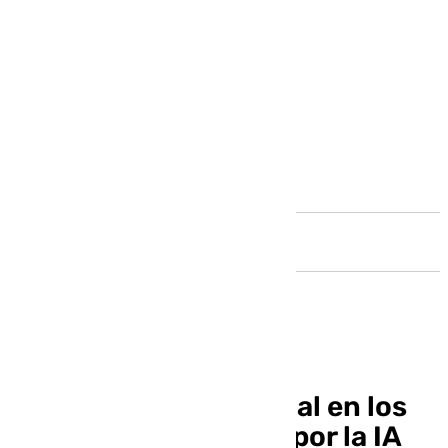
Andalucía
Incertidumbre mundial en los
fabricantes de chips por la IA