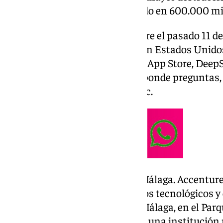
bolsa. De momento, se ha cifrado en 600.000 mi
Esta nueva IA llegó a la App Store el pasado 11 d
posición en la tienda de Apple en Estados Unido
como ChatGPT u OpenAI. En la App Store, Deep
modalidad de uso gratuito. Responde preguntas
mantener una conversación, etc.
Y sí, Nvidia tiene relación con Málaga. Accentu
consultoría estratégica, servicios tecnológicos y 
centro de IA junto a Nvidia en Málaga, en el Pa
PTA, de hecho, se situará IMEC, una institución 