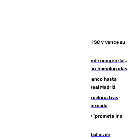
El Málaga es muy superior al Al-Arabi SC y vence su
primer encuentro de pretemporada
Gafas para el eclipse solar 2026: dónde comprarlas,
dónde conseguirlas y cómo saber si están homologadas
Vinícius Júnior seguirá vestido de blanco hasta
2032 tras cerrar su renovación con el Real Madrid
Rodrigo negocia su fichaje por el Barcelona tras
romper con el Madrid y revoluciona el mercado
El Rey traslada a Vivas su respaldo y "promete ir a
Ceuta" después de la crisis migratoria
El primer ciclo de las carreras de caballos de