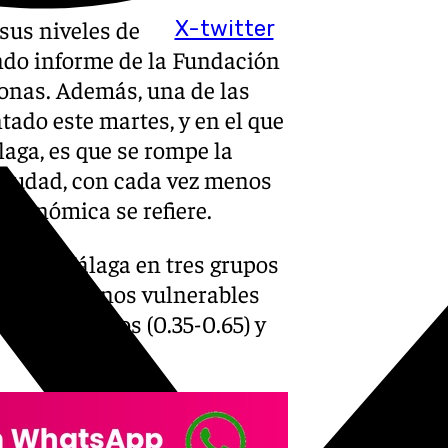
sus niveles de
X-twitter
undo informe de la Fundación
 zonas. Además, una de las
tado este martes, y en el que
aga, es que se rompe la
a ciudad, con cada vez menos
 económica se refiere.
rios de Málaga en tres grupos
o A, los menos vulnerables
los intermedios (0.35-0.65) y