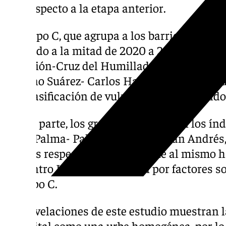
con respecto a la etapa anterior.
El Grupo C, que agrupa a los barrios de may
reducido a la mitad de 2020 a 2023, pasando
La Unión-Cruz del Humilladero, Mármoles-
Camino Suárez- Carlos Haya, Trinidad y Ciu
esa clasificación de vulnerabilidad pasand
Por su parte, los grandes barrios con los ín
altos, Palma- Palmilla y La Luz- San André
índices respecto a 2020, aunque al mismo h
de Centro Histórico y Huelin por factores 
el grupo C.
Las revelaciones de este estudio muestran l
la capital como una urbe homogénea, por lo