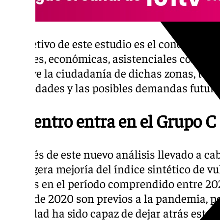
El objetivo de este estudio es el conocimien
sociales, económicas, asistenciales como a
convive la ciudadanía de dichas zonas, todo e
necesidades y las posibles demandas futur
El Centro entra en el Grupo C
A través de este nuevo análisis llevado a ca
una ligera mejoría del índice sintético de v
barrios en el período comprendido entre 2020
datos de 2020 son previos a la pandemia, po
la ciudad ha sido capaz de dejar atrás esta c