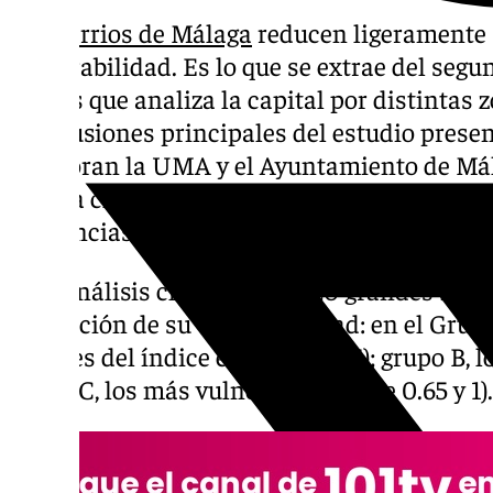
Los
barrios de Málaga
reducen ligeramente 
vulnerabilidad. Es lo que se extrae del seg
Ciedes que analiza la capital por distintas
conclusiones principales del estudio presen
colaboran la UMA y el Ayuntamiento de Mál
brecha clásica entre el Este y el Oeste de l
diferencias en lo que al bolsillo y capacidad
Este análisis clasifica a los 20 grandes bar
en función de su vulnerabilidad: en el Grup
(valores del índice entre 0 y 0.35); grupo B, 
grupo C, los más vulnerables (entre 0.65 y 1).