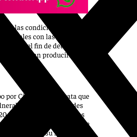
to de las condiciones tanto
mbientales con las que
llo con el fin de detectar las
as que puedan producirse.
bo por Ciedes, se constata que
ulnerabilidad de los grandes
 (0,555) a 2023 (0,528). Los
r lo que se puede afirmar que
risis y mejorar su situación