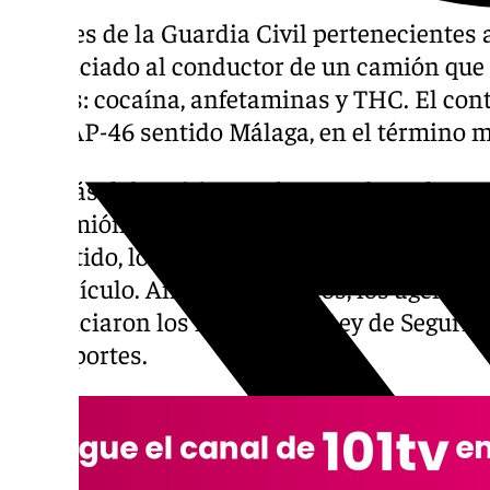
Agentes de la Guardia Civil pertenecientes 
denunciado al conductor de un camión que di
drogas: cocaína, anfetaminas y THC. El cont
en la AP-46 sentido Málaga, en el término 
Además del
positivo en drogas
, el conducto
un camión con mercancía que excedía en 1.
permitido, lo que supone un 32% más del pes
de vehículo. Ante estos hechos, los agentes 
denunciaron los hechos a la Ley de Segurid
Transportes.