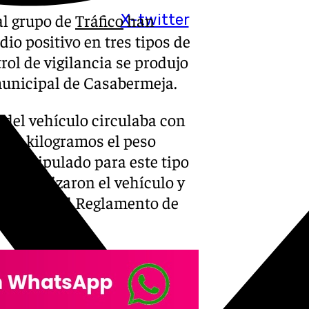
al grupo de
Tráfico
han
X-twitter
o positivo en tres tipos de
rol de vigilancia se produjo
municipal de Casabermeja.
r del vehículo circulaba con
050 kilogramos el peso
o estipulado para este tipo
inmovilizaron el vehículo y
ad Vial y al Reglamento de