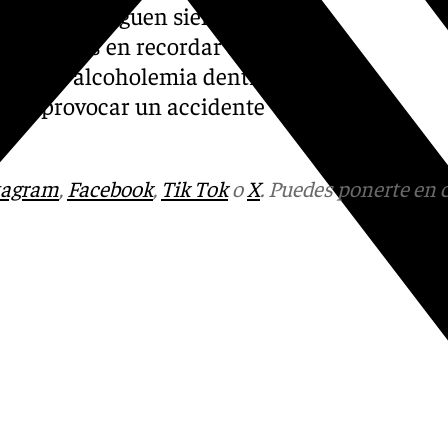
de campañas siguen siendo
na vez más en recordar que la
tasas de alcoholemia dentro
go de provocar un accidente
tagram
,
Facebook
,
Tik Tok
o
X
. Puedes ponerte en 