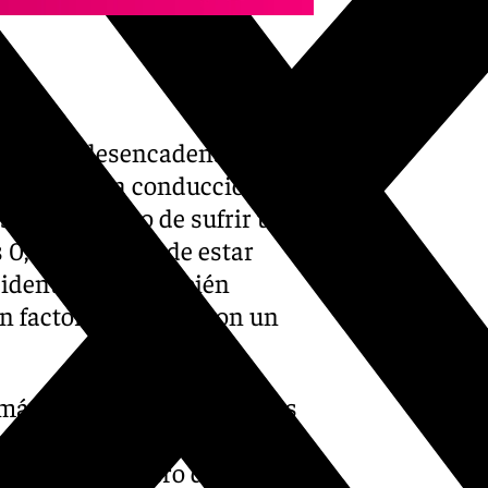
rrente o desencadenante en
esencia en la conducción,
y 15 el riesgo de sufrir un
es 0,0%. Además de estar
identalidad, también
un factor vinculado con un
 más concienciada sobre los
o drogas al volante, la
n un gran número de