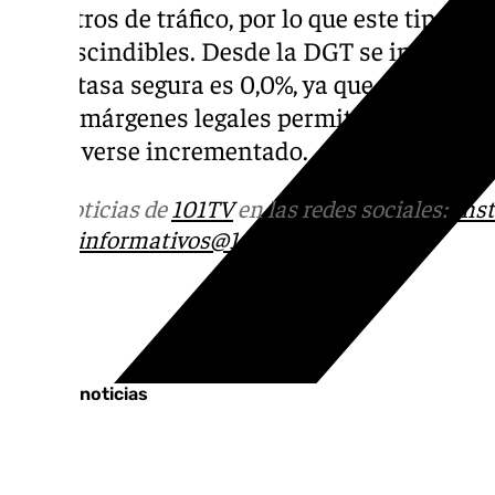
siniestros de tráfico, por lo que este tipo 
imprescindibles. Desde la DGT se insiste u
única tasa segura es 0,0%, ya que, aún con 
de los márgenes legales permitidos, el ries
puede verse incrementado.
Más noticias de
101TV
en las redes sociales:
Ins
correo
informativos@101tv.es
Tags:
Últimas noticias