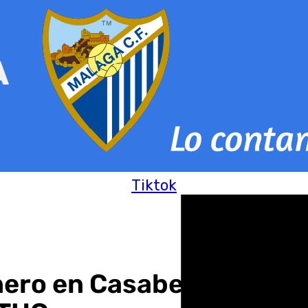
Tiktok
ero en Casabermeja que 