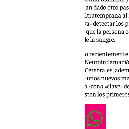
Universidad de Málaga (UMA)
han dado otro paso
alzhéimer y para su detección ultratemprana al 
«una forma sencilla y no invasiva» detectar los
producen en el cerebro antes de que la persona 
problemas a través de análisis de la sangre.
Este estudio «pionero» publicado recientemente g
grupos de Neuroinmunología y Neuroinflamació
Señalización en Enfermedades Cerebrales, ademá
Comorbilidades, ha identificado unos nuevos ma
reflejan el estado del hipocampo -zona «clave» d
incluso antes de que se manifiesten los primero