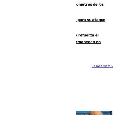
Diputación limpia de residuos 170 kilómetros de los
principales caminos del Rocío en Sevilla
El Real Madrid ficha a Yan Diomande para su ataque
por 125 millones
El Gobierno instala duchas y baños y refuerza el
CETI para los miles de migrantes que permanecen en
Ceuta
Lo más visto >
Más noticias
Ver más >