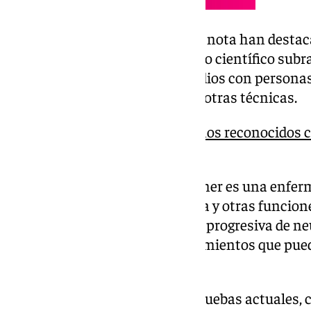
En este sentido, a través de una nota han desta
«son muy alentadores», el equipo científico subr
validar estos hallazgos en estudios con personas
clínica y complementarlos con otras técnicas.
Dos investigadores sevillanos reconocidos 
Investigación 2025
Según han recordado, el alzhéimer es una enfe
afecta gravemente a la memoria y otras funcion
avanza, se produce una pérdida progresiva de ne
crucial para poder aplicar tratamientos que pued
evolución», han precisado.
Pero, según han indicado, las pruebas actuales, c