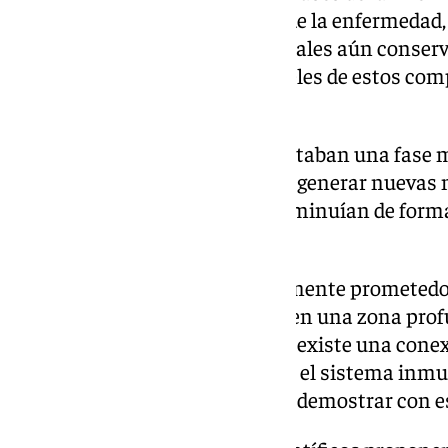
simularon una fase temprana de la enfermedad, p
cognitivo leve. Aunque los animales aún conser
observaban cambios en los niveles de estos com
en la sangre.
En el segundo modelo, representaban una fase 
memoria y menor capacidad de generar nuevas n
los niveles de los complejos disminuían de form
la sangre.
Estos resultados son «especialmente prometedo
demuestran que «lo que ocurre en una zona prof
reflejado en la sangre». Es decir, existe una cone
el sistema nervioso central y en el sistema inmu
hasta ahora no se había podido demostrar con es