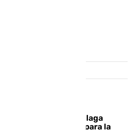
Andalucía
Investigadores de Málaga
impulsan un estudio para la