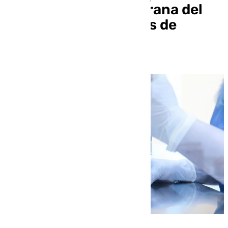
detección ultratemprana del
alzhéimer con análisis de
sangre