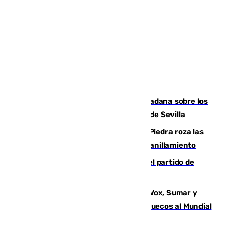
PSOE y Vox critican la consulta ciudadana sobre los
toldos que ha lanzado el Ayuntamiento de Sevilla
La laguna malagueña de Fuente de Piedra roza las
30.000 parejas de flamencos antes del anillamiento
Sigue en directo la retransmisión del partido de
pretemporada Málaga-Al-Arabi
La crisis migratoria de Ceuta une a Vox, Sumar y
Podemos contra la candidatura de Marruecos al Mundial
2030