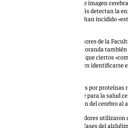
cefalorraquídeo o las técnicas de imagen cerebra
caras o poco accesibles, y además detectan la 
bastante avanzada». Así, según han incidido «est
innovadora».
El equipo liderado por los profesores de la Fac
y Pedro Serrano Castro, y la doctoranda también
Moreno-Madrid, ha descubierto que ciertos «co
en el hipocampo también pueden identificarse en
sangre.
Estos complejos están formados por proteínas 
relacionadas con procesos clave para la salud c
nuevas neuronas y la adaptación del cerebro al a
Para comprobarlo, los investigadores utilizaro
ratas que reproducen distintas fases del alzhéim