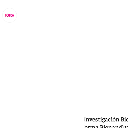
Miguel Alfonso
miércoles, 26 noviembre 2025, 11:33
Compartir:
Investigadores del Instituto de Investigación B
en Nanomedicina (Ibima Plataforma Bionand) y d