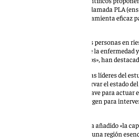
Gracias a esta conexión, los científicos propone
sangre, utilizando una técnica llamada PLA (ens
«podría convertirse en una herramienta eficaz p
etapas más tempranas».
«Esto permitiría identificar a las personas en ri
síntomas, seguir la evolución de la enfermedad 
todavía pueden ser más efectivos», han destaca
Isabel Moreno-Madrid, una de las líderes del est
encontrado «una forma de observar el estado del 
«Este biomarcador podría ser clave para actuar en
alzhéimer, cuando aún hay margen para interven
apuntado.
Por su parte, Manuel Narváez ha añadido «la ca
reflejar la salud del hipocampo, una región esen