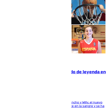
06.08.2026
La familia Hernangómez: un legado de leyenda en
el mundo del baloncesto
Desde los padres hasta la hermana junto a Francho y Willy, el nuevo
jugador del Unicaja lleva este magnífico deporte en la sangre y se ha