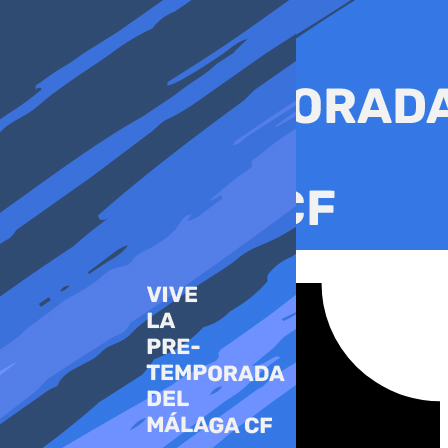
Ir
al
contenido
Tiktok