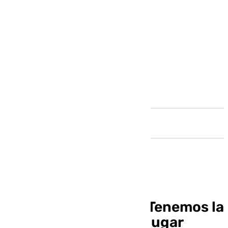
Andalucía
José Carlos García: “Tenemos la
suerte de vivir en un lugar