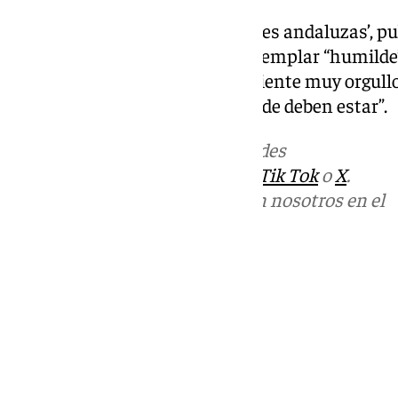
Y esto lo recoge en su libro ‘Raíces andaluzas’,
que él mismo define como un ejemplar “humilde”,
todos los públicos y del que se siente muy orgull
atrás y mantener las raíces donde deben estar”.
Más noticias de
101TV
en las redes
sociales:
Instagram
,
Facebook
,
Tik Tok
o
X
.
Puedes ponerte en contacto con nosotros en el
correo
informativos@101tv.es
Tags:
Últimas noticias