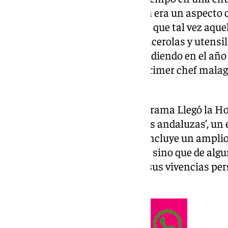
Rincón de la Victoria
. Aquello ya era un aspecto 
apenas 5 años era diferente y de que tal vez aque
comenzaba a fraguarse entre cacerolas y utensil
grandes frutos. Y así acabó sucediendo en el añ
Carlos García consiguió ser el primer chef mala
Michelin.
El cocinero ha estado en el programa Llegó la H
presentar su primer libro ‘Raíces andaluzas’, un 
humildad” en el que no solo se incluye un amplio
para los aficionados a la cocina, sino que de alg
diario personal en el que narra sus vivencias pe
dentro de los fogones.