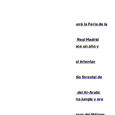
Talleres, escape room y música: así será la Feria de la
Juventud Cofrade de Málaga
El fichaje más caro de la historia del Real Madrid
costaba 105 millones de euros menos hace un año y
jugaba en Leganés
Ceuta suma 82 fallecidos en el mar al intentar
cruzar la frontera española
Huelva eleva a emergencia el incendio forestal de
Niebla
Juanfran Funes, sobre el duro juego del Al-Arabi:
“Por momentos nos hemos metido en una jungla y era
hasta peligroso”
Ya se han estrenado los tres delanteros del Málaga: