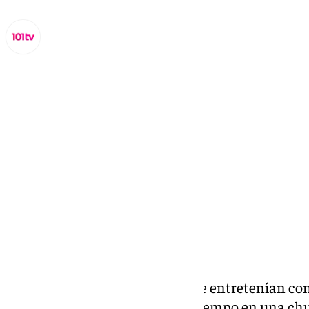
Miguel Alfonso
viernes, 18 octubre 2024, 12:00
Compartir:
Mientras la mayoría de niños se entretenían con
pequeño que prefería pasar el tiempo en una chur