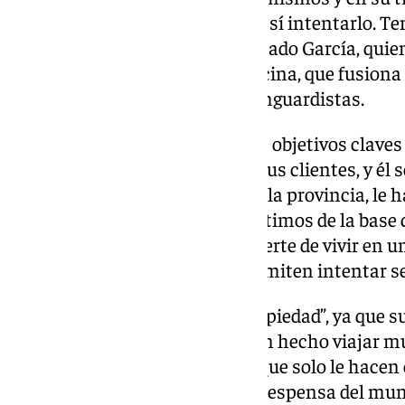
intentarlo, no conseguirlo, pero sí intentarlo. Te
ilusión puede con todo”, ha contado García, qui
cuando habla del éxito de su cocina, que fusion
tradicionales junto a toques vanguardistas.
Y es que para el chef, uno de sus objetivos clave
trabajo es aportarle lo mejor a sus clientes, y él
jugar en casa, con productos de la provincia, le
marcada desde sus inicios: “Partimos de la bas
del mundo, y que tenemos la suerte de vivir en u
productos mágicos que nos permiten intentar ser
Algo que él mismo dice “con propiedad”, ya que s
mundo de la gastronomía le han hecho viajar m
además de diversos productos que solo le hacen
la ciudad cuenta “con la mejor despensa del mun