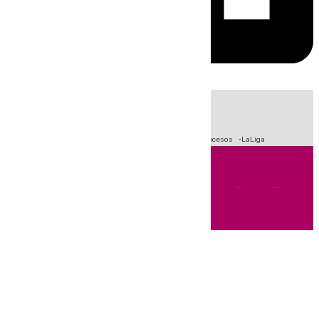
HOY
|
Fútbol
Primera División
Crisis Migratoria en Ceuta
Sucesos
LaLiga
Andalucía