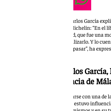
Y entre esos momentos, José Carlos García expl
para él conseguir una estrella Michelin: “En el l
Cuento lo que me pasó de verdad, que fue una mo
abajo hasta que conseguí estabilizarlo. Y lo cue
porque a mucha gente le puede pasar”, ha expres
programa.
La cocina de José Carlos García,
mágicos» de la provincia de Mál
El chef ha rememorado que alzarse con una de l
gastronómicas a nivel nacional estuvo influencia
que había depositadas en ellos mismos y en su 