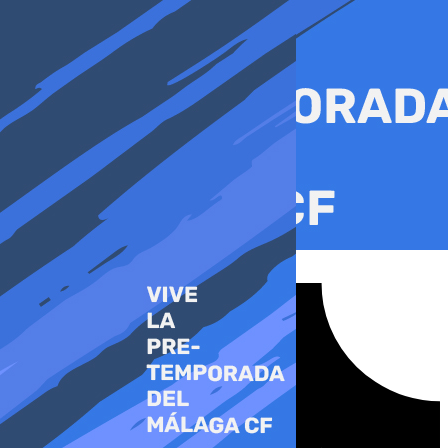
Ir
al
contenido
Tiktok