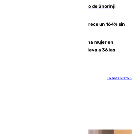
Cártama, protagonista en el Europeo de Shorinji
Kempo celebrado en Berlín
La llegada de inmigrantes a Ceuta crece un 164% sin
contar la entrada masiva
Igualdad confirma el asesinato de una mujer en
Benahavís como violencia machista y eleva a 36 las
víctimas en 2026
Lo más visto >
Más noticias
Ver más >