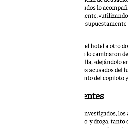
en su cuenta bancaria, los acusados lo acompañ
extrajo 1.200 euros y al día siguiente, «utilizan
obtenido» de la víctima, a la que supuestamente «
sacaron otros 800 euros.
Al otro día, lo trasladaron desde el hotel a otro d
atar» y al día siguiente, de nuevo lo cambiaron de 
uno de los procesados en Marbella, «dejándolo en e
vehículo atado, marchándose los acusados del l
víctima pudo desatarse del asiento del copiloto y
Sustancias stupefacientes
En el registro de los domicilios investigados, lo
defensas, metálicas y de plástico, y droga, tan