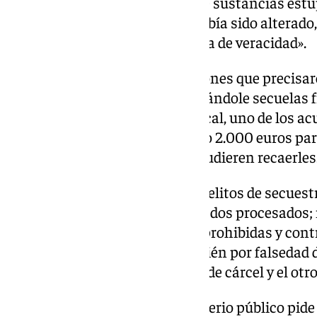
MDMA «destinadas al tráfico de sustancias est
documento de identidad que había sido alterado, 
acusados, para «darle apariencia de veracidad».
La víctima sufrió heridas y lesiones que precis
tardaron en curar 90 días, quedándole secuelas fí
escrito provisional. Según el fiscal, uno de los 
cantidad de 6.500 euros y el otro 2.000 euros par
responsabilidades civiles que pudieren recaerles
Para la Fiscalía, se trata de los delitos de secue
peligroso, de los que acusa a los dos procesados;
además, de tenencia de armas prohibidas y contra
los dos primeros delitos y también por falsedad 
a una petición total de 20 años de cárcel y el otr
Como indemnización, el ministerio público pid