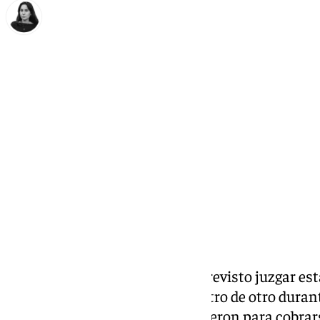
Elena Lozano
domingo, 23 noviembre 2025, 11:23
Compartir:
La Audiencia de Málaga tiene previsto juzgar es
que la Fiscalía acusa del secuestro de otro durant
presuntamente también agredieron para cobrars