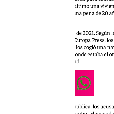
trasladaron a varios lugares, el último una vivi
dejaron. Inicialmente, solicita una pena de 20 añ
años y medio para otro.
Los hechos sucedieron en junio de 2021. Según l
del fiscal, a las que tuvo acceso Europa Press, l
con la víctima, cuando uno de ellos cogió una nava
hombre, lo metió en la cocina, donde estaba el 
encerraron contra de su voluntad.
Asimismo, según la acusación pública, los acu
en «numerosas ocasiones» al hombre, «haciendo 