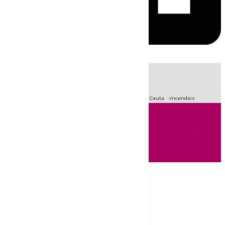
HOY
|
Fútbol
Sucesos
Primera División
Crisis Migratoria en Ceuta
Incendios
Andalucía