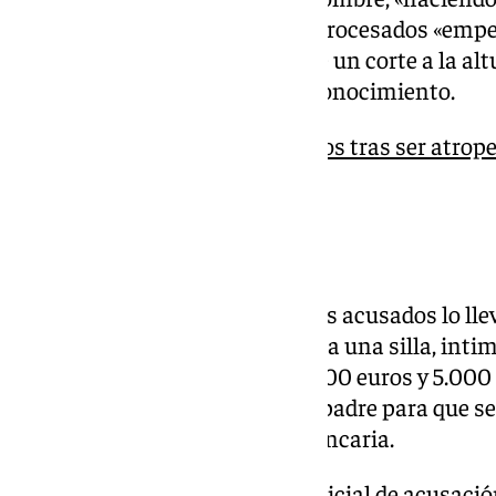
navaja que portaba uno de los procesados «empez
trazándole una ‘M’ y haciéndole un corte a la al
hasta que la víctima perdió el conocimiento.
Muere un hombre de 44 años tras ser atropel
Inclán de Málaga capital
El secuestro
Posteriormente, dice el fiscal, los acusados lo ll
sentaron y lo ataron con bridas a una silla, int
diciéndole que les adeudaba 3.000 euros y 5.00
le obligaron a pedir dinero a su padre para que se
darles los datos de su tarjeta bancaria.
Según se precisa en el escrito inicial de acusaci