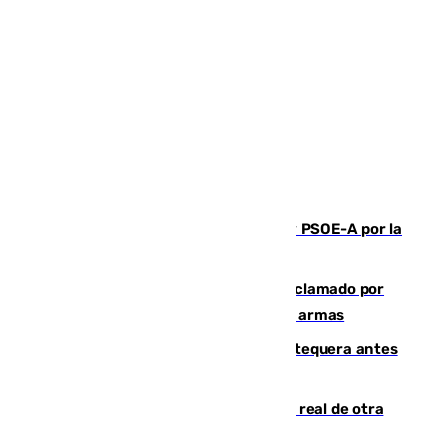
Vuelve el duelo dialéctico entre PP y PSOE-A por la
financiación de las autonomías
Detienen en Málaga a un fugitivo reclamado por
Colombia por homicidio y transporte de armas
Prueba final del Granada ante el Antequera antes
del inicio de la Liga
Ceuta se prepara ante la posibilidad real de otra
entrada masiva el 15 de agosto