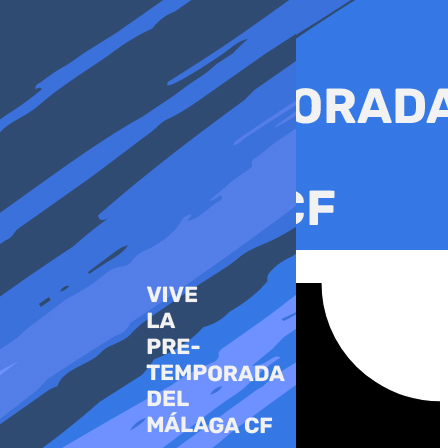
Ir
al
contenido
Tiktok