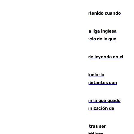
Mata a su expareja en Murcia y es detenido cuando
huía hacia Granada
El Boreham Wood, equipo de la quinta liga inglesa,
rechaza una oferta equivalente a un tercio de lo que
vale el club por un jugador
La familia Hernangómez: un legado de leyenda en el
mundo del baloncesto
Nuevo récord de población en Andalucía: la
comunidad supera los 8,7 millones de habitantes con
una alta tasa de extranjeros
Agrede sexualmente a una mujer con la que quedó
por Instagram: dos años prisión e indemnización de
9.000 euros
Un turista de 17 años, hospitalizado tras ser
atropellado a propósito en el Centro de Málaga