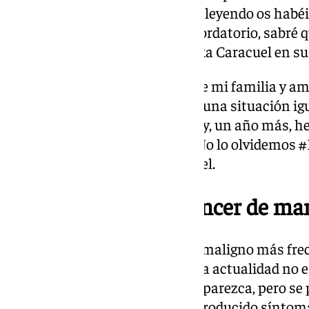
que alguna de las que me estáis leyendo os habéis
palabras ahora os sirven de recordatorio, sabré 
merecido la pena», continúa Kika Caracuel en s
«Cuento con el cariño y apoyo de mi familia y a
mujeres que habéis atravesado una situación ig
ánimo para seguir adelante. Hoy, un año más, h
organiza la AECC de Marbella. No lo olvidemos 
finaliza la abogada Kika Caracuel.
¿Cómo prevenir el cáncer de ma
El cáncer de mama es el tumor maligno más frec
conocimientos disponibles en la actualidad no e
para evitar que la enfermedad aparezca, pero se 
tempranas cuando aún no ha producido síntomas