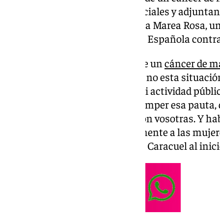
un comunicado en sus redes sociales y adjuntan
mismo domingo 12ª edición de la Marea Rosa, u
precisamente por la Asociación Española contra
«Hace unos días me operaron de un
cáncer de 
pensado mucho si comunicar o no esta situación
separado mi vida personal de mi actividad públic
siento en estos momentos al romper esa pauta,
responsabilidad, compartirlo con vosotras. Y h
cáncer nos afecta mayoritariamente a las mujer
hombres de padecerlo», expresa Caracuel al inici