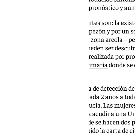
adecuado, conseguir mejorar el pronóstico y aum
Algunos de los síntomas frecuentes son: la exist
mama, la secreción por un solo pezón y por un sol
piel de la mama sobre todo de la zona areola – pe
retracción…). Estos síntomas pueden ser descubi
propia mujer o por exploración realizada por pro
deberá
pedir cita de Atención Primaria
donde se 
especialista.
En Andalucía existe el programa de detección d
la realización de mamografías cada 2 años a tod
50 y 69 años residente en Andalucía. Las mujere
que reciben en su domicilio para acudir a una U
mamográfica específica en donde se hacen dos 
entre 50 y 69 que no hayan recibido la carta de 