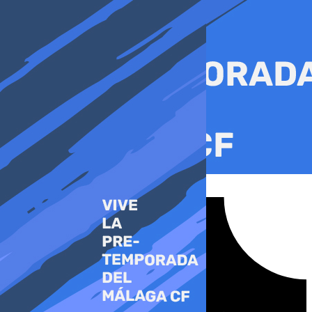
Ir
al
contenido
Tiktok