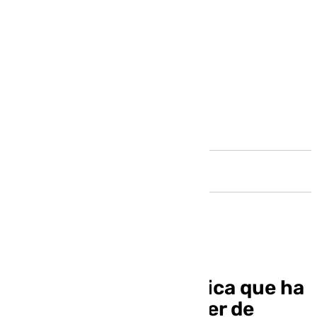
Andalucía
Kika Caracuel comunica que ha
sido operada de cáncer de