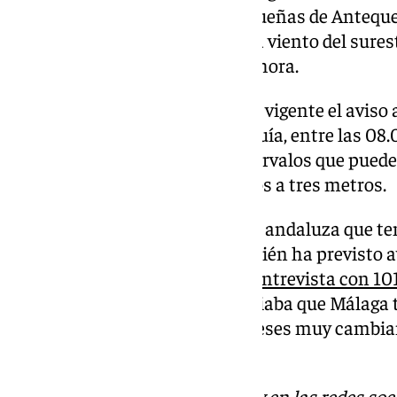
vientos en las comarcas malagueñas de Anteque
jornada. En estas zonas soplará viento del sures
máximas de 70 kilómetros por hora.
También en la provincia, estará vigente el aviso 
Sol y Guadalhorce y en la Axarquía, entre las 08.
se prevé viento del este con intervalos que puede
kilómetros por hora y olas de dos a tres metros.
Málaga no es la única provincia andaluza que ten
16 de diciembre. La Aemet también ha previsto av
Granada. Ya estos días en una
entrevista con 10
en Málaga, Jesús Riesco, anunciaba que Málaga 
frío y seca tras unos últimos meses muy cambia
pasado por la provincia.
Descubre más noticias de 101Tv en las redes soc