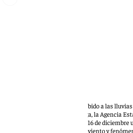
Miguel Alfonso
domingo, 15 diciembre 2024, 21:09
Compartir:
Tras la última alerta naranja debido a las lluvia
jueves 12 de diciembre en Málaga, la Agencia Es
vuelto a activar para este lunes 16 de diciembre 
provincia por fuertas rachas de viento y fenóme