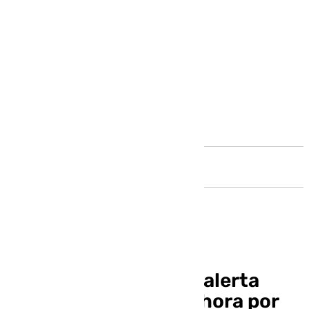
Andalucía
La Aemet activa otra alerta
amarilla en Málaga: ahora por