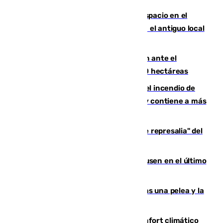
Las marca internacionales ganan espacio en el
Centro de Málaga: La Tagliatella abre en el antiguo local
de Vox Sports Bar
Moreno pide extremar la precaución ante el
incendio de Niebla, que supera las 4.000 hectáreas
340 personas más desalojadas por el incendio de
Niebla, que mantiene a 410 evacuadas y contiene a más
de 500 efectivos trabajando
Italia responde ante las "medidas de represalia" del
Gobierno de Sánchez
El Sevilla se desinfla ante el Leverkusen en el último
ensayo (1-2)
Tensión en la prisión de Alhaurín tras una pelea y la
incautación de un punzón
Málaga contabiliza 148 zonas de confort climático