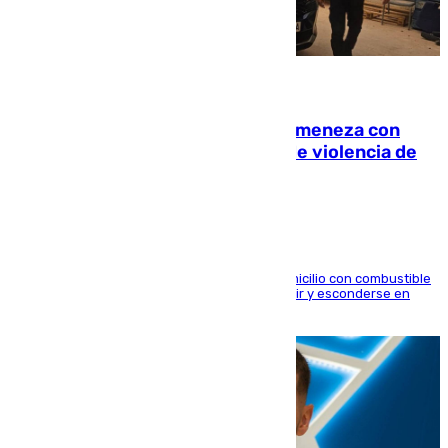
08.08.2026
Retiene a su mujer en su casa y ameneza con
quemar la vivienda: nuevo caso de violencia de
género en Málaga
El arrestado, de 54 años, habría rociado el domicilio con combustible
y habría impedido salir a la víctima antes de huir y esconderse en
una casa cercana