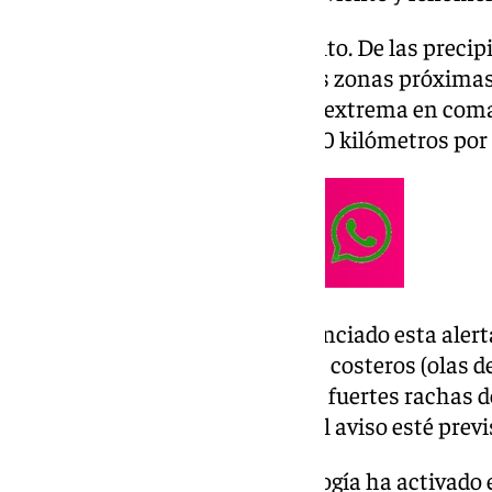
El
tiempo en Málaga
está revuelto. De las precip
grandes intervalos de aire en las zonas próximas 
situación que será incluso más extrema en co
con rachas de viento de hasta 70 kilómetros por
Es por ello que la Aemet ha anunciado esta alerta
ciudadanía debido a fenómenos costeros (olas de
ver en las playas malagueñas) y fuertes rachas d
kilómetros hora, que hace que el aviso esté previ
La Agencia Estatal de Meteorología ha activado e