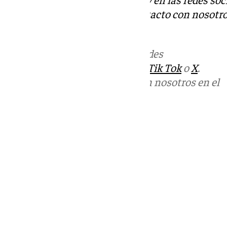
Tok
o
X
. Puedes ponerte en contacto con nosotro
informativos@101tv.es
Más noticias de
101TV
en las redes
sociales:
Instagram
,
Facebook
,
Tik Tok
o
X
.
Puedes ponerte en contacto con nosotros en el
correo
informativos@101tv.es
Tags:
Últimas noticias