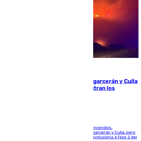
08.08.2026
Incendios de Castellón: Sierra Engarcerán y Culla
evolucionan positivamente y centran los
esfuerzos en Tírig
La UME se suma al operativo de control de los incendios,
progresando adecuadamente los de Sierra Engarcerán y Culla, pero
centrando todo el empeño en el de Culla, que evoluciona a fase 2 del