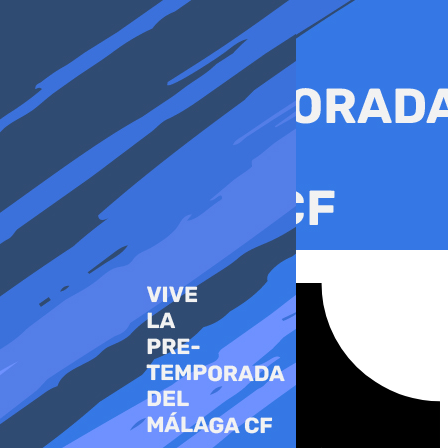
Ir
al
contenido
Tiktok