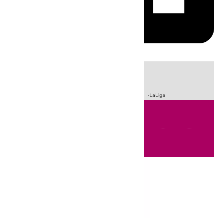
HOY
|
Sucesos
Crisis Migratoria en Ceuta
Fútbol
Incendios
LaLiga
Andalucía