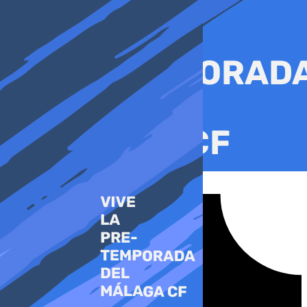
Ir
al
contenido
Tiktok