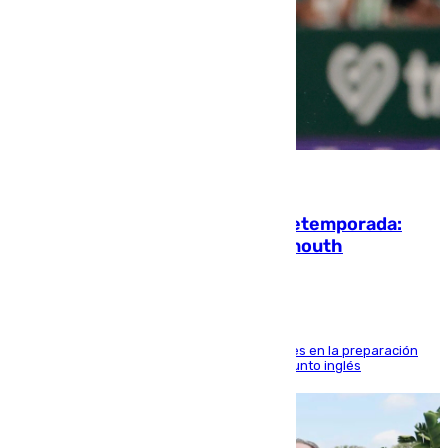
10.08.2026
La ‘delicatessen’ de Isco en la pretemporada:
pisadita y cañito ante el Bournemouth
El malagueño sigue mejorando sus sensaciones en la preparación
veraniega con minutos de calidad ante el conjunto inglés