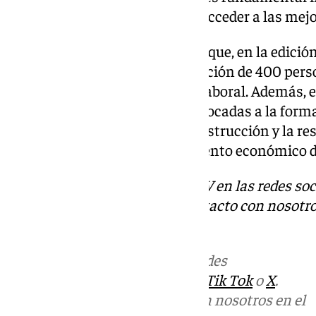
trabajadores para que puedan acceder a las mejo
En este contexto, ha destacado que, en la edición
Empleo ya permitió la contratación de 400 person
de la iniciativa en la inserción laboral. Además, e
año numerosas actividades enfocadas a la forma
clave como la tecnología, la construcción y la re
fundamentales para el crecimiento económico de
Descubre más noticias de 101TV en las redes soc
Tok
o
X
. Puedes ponerte en contacto con nosotro
informativos@101tv.es
Más noticias de
101TV
en las redes
sociales:
Instagram
,
Facebook
,
Tik Tok
o
X
.
Puedes ponerte en contacto con nosotros en el