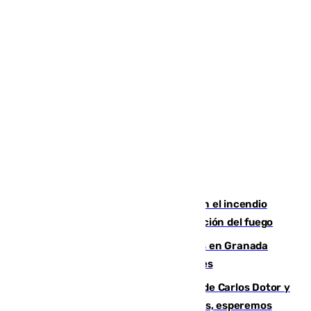
Activado el nivel 2 de emergencia en el incendio
forestal de Niebla por la compleja evolución del fuego
Controlado un incendio de rastrojos en Granada
junto a la autovía y al Callejón de Nogales
Juanfran Funes, sobre las lesiones de Carlos Dotor y
Fernando Calero: “Estamos preocupados, esperemos