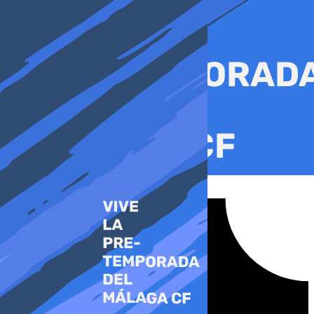
Ir
al
contenido
Tiktok