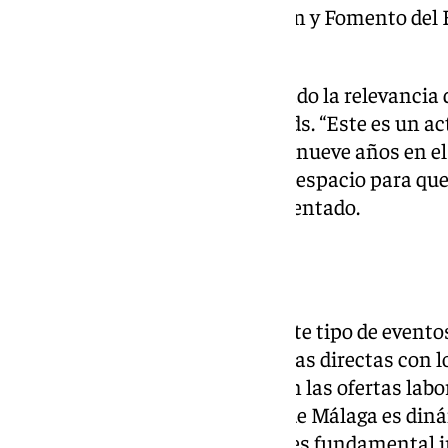
concejala delegada de Educación y Fomento del 
visitado la feria.
El regidor municipal ha destacado la relevancia 
un paseo por los distintos stands. “Este es un ac
organiza el IMFE desde hace ya nueve años en el P
principal de la Feria es crear un espacio para qu
empleo se encuentren”, ha comentado.
Formación necesaria
Además, ha explicado que en este tipo de eventos,
espacios para realizar entrevistas directas con
explicativas donde se presentan las ofertas labor
ha destacado que la economía de Málaga es diná
motor de desarrollo, con lo que es fundamental i