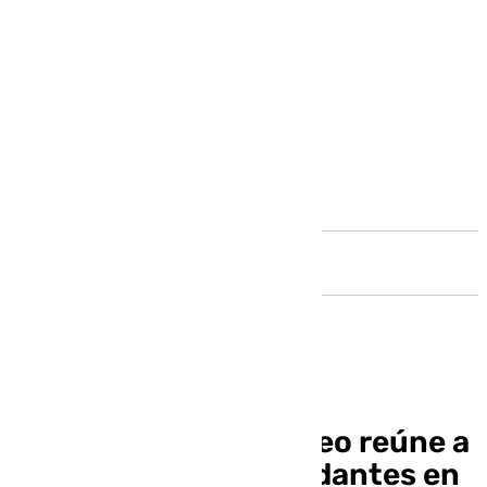
Andalucía
La búsqueda de empleo reúne a
más de 9.000 demandantes en