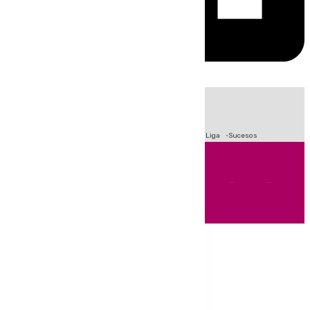
HOY
|
Fútbol
Primera División
Crisis Migratoria en Ceuta
LaLiga
Sucesos
Andalucía