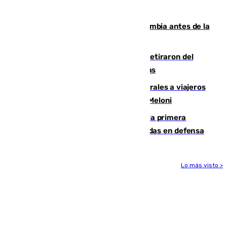
que no sea nada”
Felipe VI refuerza los lazos con Colombia antes de la
llegada del nuevo presidente
Fernando Calero y Carlos Dotor se retiraron del
encuentro contra el Ceuta con molestias
España restablece controles temporales a viajeros
procedentes de Italia como repuesta a Meloni
El Málaga cae ante el Ceuta y suma la primera
derrota de la pretemporada dejando dudas en defensa
Lo más visto >
Más noticias
Ver más >