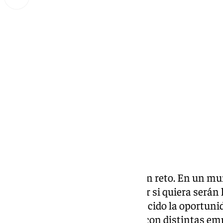
Lynx Devs
jueves, 6 marzo 2025, 16:51
Compartir:
Buscar trabajo puede ser todo un reto. En un mu
enviamos currículums sin saber si quiera serán 
más, la Feria del Empleo ha ofrecido la oportun
ofertas de conectar cara a cara con distintas e