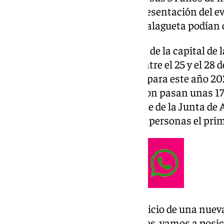
maestro de ceremonias de la presentación del eve
pescaíto frito y la playa de La Malagueta podían
El Palacio de Ferias y Congresos de la capital de 
el epicentro de la cultura pop entre el 25 y el 28 
Comic-Con y Málaga no es solo para este año 202
2027. Por la San Diego Comic-Con pasan unas 17
como ha asegurado el presidente de la Junta de
la de Málaga se esperan 60.000 personas el prime
«Es un día histórico. Marca el inicio de una nuev
meses de trabajo y negociaciones. vamos a posici