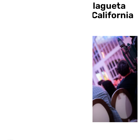
pescaíto frito y La Malagueta
podían competir con California