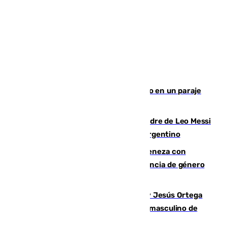
Los Bomberos combaten un incendio en un paraje
de Granada
Muere a los 68 años Jorge Messi, padre de Leo Messi
y pieza fundamental en la carrera del argentino
Retiene a su mujer en su casa y ameneza con
quemar la vivienda: nuevo caso de violencia de género
en Málaga
Dos sevillanos de oro: Manuel Cruz y Jesús Ortega
ganan el campeonato del mundo sub19 masculino de
remo