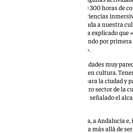
Entre otras cosas, habrá más de 300 horas de co
presentaciones, paneles y experiencias inmersiv
reducida, sino que estará adaptada a nuestra cul
ha sentenciado. Sobre Fycma, ha explicado que «
evento de esta magnitud, ocupando por primera 
metros cuadrados de superficie».
«San Diego y Málaga son dos ciudades muy pareci
venido trabajando en ser fuerte en cultura. Tene
cultura pop es un gran avance para la ciudad y p
atraer a gente y fortalecer nuestro sector de la c
Málaga en Europa es bueno», ha señalado el alcal
Torre.
«Es algo que trasciende a Málaga, a Andalucía e,
fenómeno mundial y europeo. Va más allá de ser 