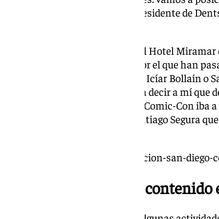
cultura pop», ha declarado el presidente de De
López-Francos.
La presentación, celebrada en el Hotel Miramar 
comenzado con un photocall por el que han pasa
allí presentes, Álex de la Iglesia, Icíar Bollaín o
personalidades. «Quién me iba a decir a mí que 
cuadrar un viaje a San Diego, la Comic-Con iba a 
preguntado -entre risas- un Santiago Segura q
toda la presentación.
https://www.101tv.es/presentacion-san-diego
Más de 300 horas de contenido 
López-Francos ha adelantado algunas actividad