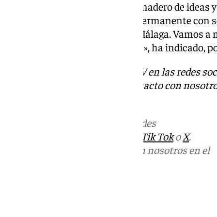
Con es un inventario y un invernadero de ideas y
Comic-Con abrirá una oficina permanente con se
haberlo traído a Andalucía y a Málaga. Vamos a 
que no os mováis de aquí nunca», ha indicado, 
Descubre más noticias de 101TV en las redes soc
Tok
o
X
. Puedes ponerte en contacto con nosotro
informativos@101tv.es
Más noticias de
101TV
en las redes
sociales:
Instagram
,
Facebook
,
Tik Tok
o
X
.
Puedes ponerte en contacto con nosotros en el
correo
informativos@101tv.es
Tags:
Últimas noticias