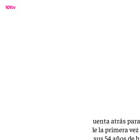
Lynx Devs
lunes, 10 marzo 2025, 14:57
Compartir:
Comienza de manera oficial la cuenta atrás par
Comic-Con de Málaga
. Se trata de la primera v
fronteras de Estados Unidos en sus 54 años de h