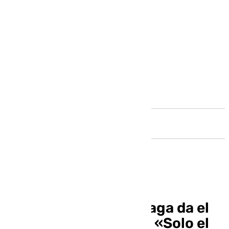
Andalucía
La Comic-Con de Málaga da el
pistoletazo de salida: «Solo el