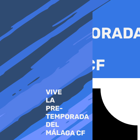
Ir
al
contenido
Tiktok