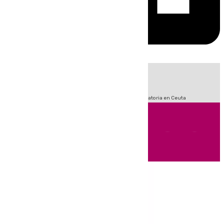
HOY
|
Fútbol
Sucesos
LaLiga
Primera División
Crisis Migratoria en Ceuta
Andalucía