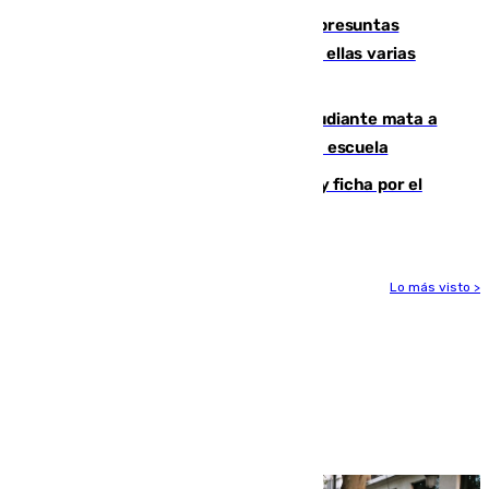
Un juzgado de Ceuta investiga seis presuntas
agresiones sexuales a migrantes, entre ellas varias
menores
Desastre en Tailandia: un joven estudiante mata a
tiros a sus abuelo y a profesores en una escuela
Luca Zidane rompe con el Granada y ficha por el
Leganés
Lo más visto >
Más noticias
Ver más >