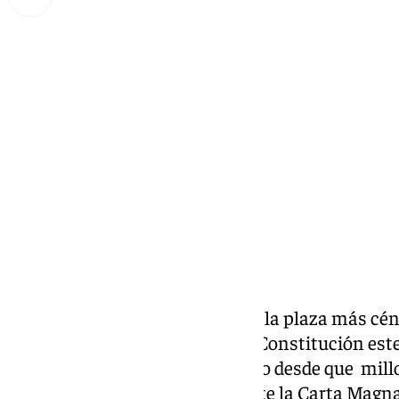
Lynx Devs
viernes, 6 diciembre 2024, 17:02
Compartir:
Como su propio nombre indica, la plaza más cén
acto municipal por el Día de la Constitución este
conmemorando casi medio siglo desde que millo
votar respaldaron positivamente la Carta Magna