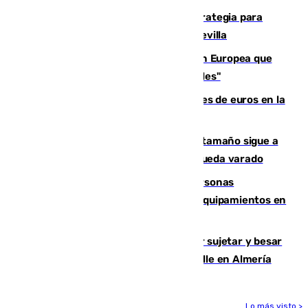
El Ayuntamiento desarrolla una estrategia para
recuperar la identidad patrimonial de Sevilla
España e Italia garantizan a la Unión Europea que
sus controles fronterizos son "temporales"
Sevilla ha invertido más de 6 millones de euros en la
transformación de su casco histórico
Susto en Marbella: un atún de gran tamaño sigue a
un bañista hasta la orilla de la playa y queda varado
Emvisesa refuerza la atención a personas
vulnerables con cesión de viviendas y equipamientos en
Sevilla
Condenado a dos años de cárcel por sujetar y besar
a una menor tras abordarla en plena calle en Almería
Lo más visto >