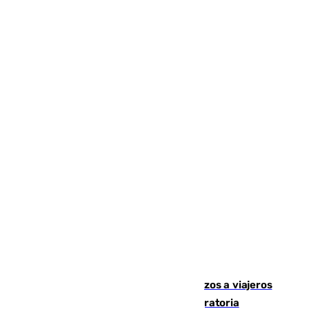
España establece controles fronterizos a viajeros
procedentes de Italia por la presión migratoria