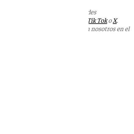
Más noticias de
101TV
en las redes
sociales:
Instagram
,
Facebook
,
Tik Tok
o
X
.
Puedes ponerte en contacto con nosotros en el
correo
informativos@101tv.es
Tags:
Últimas noticias