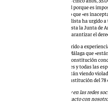
ha reiterado que «en los últimos cinco años, 35
obligados a abandonar la ciudad porque es impos
vivienda», a lo que ha reclamado que «es inacept
urgentes». Así, el portavoz socialista ha urgido 
desde el Gobierno de España hasta la Junta de 
Málaga, a trabajar juntas para garantizar el dere
Por su parte, Morillas se ha referido a experienc
Sanae, o Inma, tres vecinas de Málaga que «está
están reconocidos en nuestra Constitución conc
reconoce que todos los españoles y todas las es
vivienda digna y adecuada se están viendo viola
sistemática. Para ellas, esta Constitución del 78
Descubre más noticias de 101Tv en las redes soc
Tok
o
X
. Puedes ponerte en contacto con nosotro
informativos@101tv.es