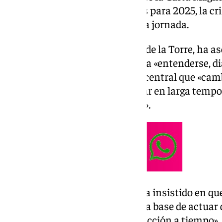
de cómo ha ido el año y los retos para 2025, la cri
convertido en protagonista de la jornada.
El alcalde de
Málaga,
Francisco de la Torre, ha a
vivienda es «complejo», y obliga a «entenderse, d
A su vez, ha pedido al Gobierno central que «cam
propietario arrendador a alquilar en larga temp
una reacción a tiempo de todos».
El regidor municipal también ha insistido en qu
actuar «hasta que no habido una base de actuar d
refiriéndose así a la «falta de reacción a tiempo