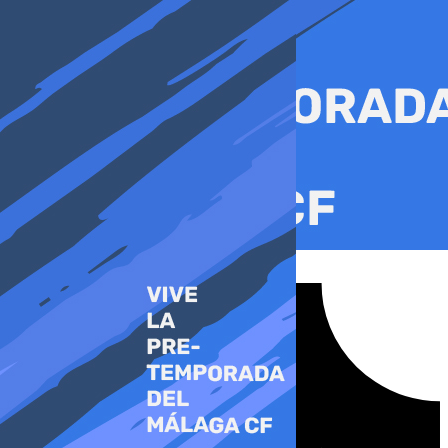
Ir
al
contenido
Tiktok