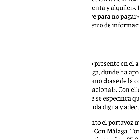
«hay que ofrecer más oferta de venta y alquiler».
que «no se puede recibir una llave para no pagar»
ingresos, hay que hacer un esfuerzo de informac
La oposición
La oposición también ha estado presente en el 
Constitución celebrado en Málaga, donde ha apr
relevancia de la Constitución como «base de la 
puesto el foco en «la crisis habitacional». Con el
artículo 47 de la misma en el que se especifica q
derecho a disfrutar de una vivienda digna y adec
Así lo han puesto en conocimiento el portavoz 
Pérez, y la concejala portavoz de Con Málaga, Ton