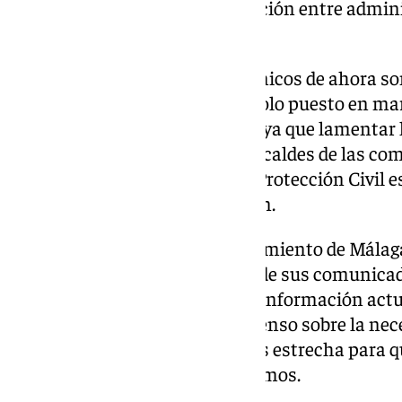
momento en el que la coordinación entre admin
efectiva se antoja crucial.
Evidentemente, los medios técnicos de ahora son
población es que todo el protocolo puesto en ma
tenga un resultado óptimo y haya que lamentar
físicos. La cooperación de los alcaldes de las co
de Málaga y de los efectivos de Protección Civil 
estos momentos de expectación.
De la misma manera, el Ayuntamiento de Málaga 
los partes de la Aemet a través de sus comunicado
momento está tratando de dar información actua
las administraciones hay consenso sobre la nece
bulos y trabajar de la forma más estrecha para q
la propia ciudadanía sean mínimos.