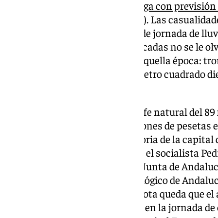
otra tromba de agua sobre
Málaga con previsión 
Estatal de Meteorología (Aemet). Las casualidad
en el mismo día esta previsión de jornada de llu
que ocurrió hace más de tres décadas no se le o
estuviera vivo y consciente en aquella época: tr
granizo y hasta 180 litros por metro cuadrado di
carácter bíblico.
El resultado de aquella catástrofe natural del 89
fallecidos y más de 50.000 millones de pesetas 
euros). Aquella cita para la historia de la capital 
sorpresa al alcalde de entonces, el socialista Ped
Japón junto al presidente de la Junta de Andalucí
para presentar el Parque Tecnológico de Andaluc
diferente, aunque para la anécdota queda que el a
Francisco de la Torre, ha estado en la jornada d