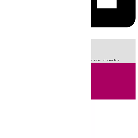
HOY
|
Fútbol
Primera División
Crisis Migratoria en Ceuta
Sucesos
Incendios
Andalucía