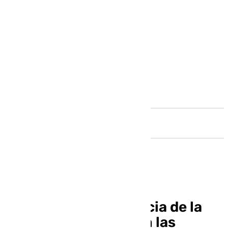
Andalucía
La curiosa coincidencia de la
alerta de la DANA con las