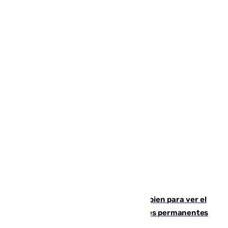
¿Qué puede pasar si no te proteges bien para ver el
eclipse?: los expertos alertan de lesiones permanentes
de retina