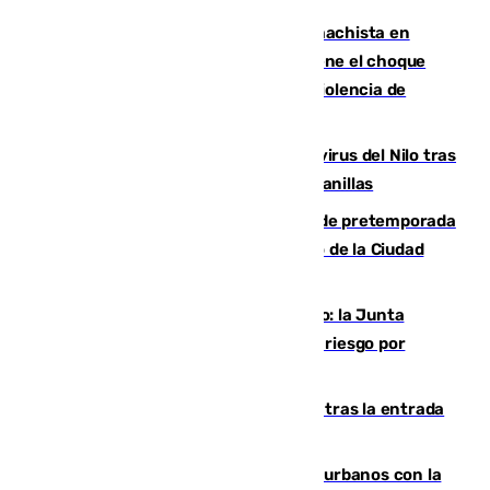
Moreno condena el último crimen machista en
Benahavís mientras el Gobierno mantiene el choque
con la Junta por las competencias de violencia de
género
Málaga refuerza la vigilancia por el virus del Nilo tras
detectar un mosquito positivo en Campanillas
Málaga-Ceuta: cuarto compromiso de pretemporada
de los blanquiazules en busca del Trofeo de la Ciudad
Autónoma
Málaga, en alerta por el virus del Nilo: la Junta
decreta Campanillas como zona de alto riesgo por
varios casos recientes
El Gobierno registra 1.342 menores tras la entrada
masiva del pasado 30 de julio
Cádiz despide seis «puntos negros» urbanos con la