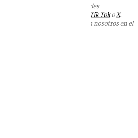
Más noticias de
101TV
en las redes
sociales:
Instagram
,
Facebook
,
Tik Tok
o
X
.
Puedes ponerte en contacto con nosotros en el
correo
informativos@101tv.es
Tags:
Últimas noticias