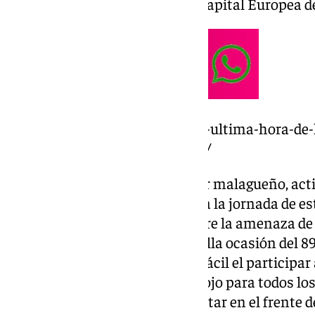
presentando la candidatura a Capital Europea d
https://www.101tv.es/directo-y-ultima-hora-de
activa-alerta-roja-por-lluvias-2/
Llama la atención que el regidor malagueño, act
ser, no haya actualizado en toda la jornada de 
por sus canales mediáticos sobre la amenaza d
más cerca que Aparicio en aquella ocasión del 89
continente, De la Torre tendrá fácil el participa
de este miércoles marcado en rojo para todos lo
la capital de Europa le tocará estar en el frente 