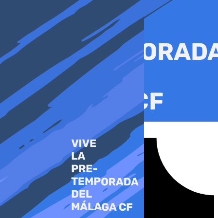
Ir
al
contenido
Tiktok