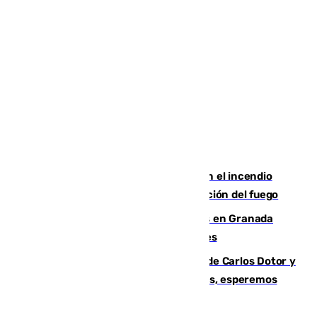
Activado el nivel 2 de emergencia en el incendio
forestal de Niebla por la compleja evolución del fuego
Controlado un incendio de rastrojos en Granada
junto a la autovía y al Callejón de Nogales
Juanfran Funes, sobre las lesiones de Carlos Dotor y
Fernando Calero: “Estamos preocupados, esperemos
que no sea nada”