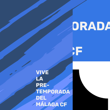
Ir
al
contenido
Tiktok