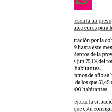
La Diputación de Málaga presenta un presu
millones con uno de cada cinco euros para l
Respecto a la apuesta de la Diputación por la co
recalcado que desde julio de 2019 hasta este me
transferido a todos los ayuntamientos de la prov
de euros, de los que 442 millones (un 75,1% del to
municipios menores de 20.000 habitantes.
Y ha matizado que en lo que llevamos de año se 
euros al total de los municipios, de los que 51,4
los municipios menores de 20.000 habitantes.
Salado ha recordado que para mejorar la situaci
está ejecutando el Plan Vía-ble, que está consig