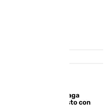
Andalucía
La Diputación de Málaga
aprueba el presupuesto con