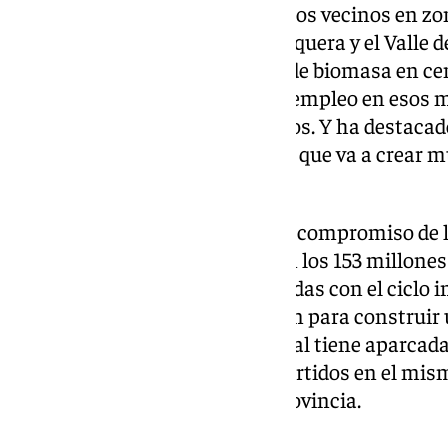
tiempos de desplazamiento de los vecinos en zo
la Axarquía, la comarca de Antequera y el Valle d
desarrollando el plan para uso de biomasa en cen
ambulatorios, que a la vez crea empleo en esos
los bosques para evitar incendios. Y ha destacado
iglesias, por valor de 8 millones, que va a crear
población en esos municipios.
Al tiempo, ha concretado que el compromiso de l
de toda la provincia se refleja en los 153 millone
actuaciones hídricas, relacionadas con el ciclo i
“Estos 153 millones de euros dan para construir 
Axarquía, que el Gobierno central tiene aparcada”
también a los 107 millones invertidos en el mis
movilidad en el interior de la provincia.