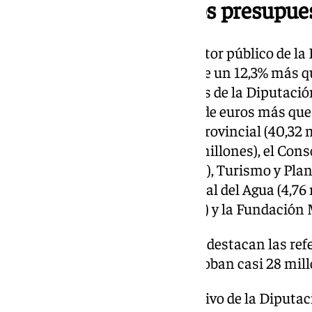
Datos generales de los presupue
Los presupuestos de todo el sector público de la
millones de euros, lo que supone un 12,3% más qu
que más se incrementan son las de la Diputación
millones de euros (46 millones de euros más que e
del Patronato de Recaudación Provincial (40,32 m
Provincial de Bomberos (37,10 millones), el Cons
Sólidos Urbanos (32,15 millones), Turismo y Plani
millones), el Consorcio Provincial del Agua (4,76 
zona nororiental (775.929 euros) y la Fundación
Respecto a las inversiones, destacan las refer
agua, que en principio engloban casi 28 mil
Respecto al presupuesto exclusivo de la Diputaci