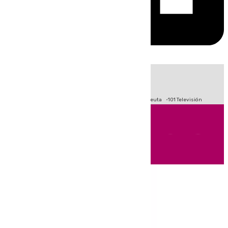
HOY
|
Fútbol
Primera División
LaLiga
Crisis Migratoria en Ceuta
101 Televisión
Andalucía