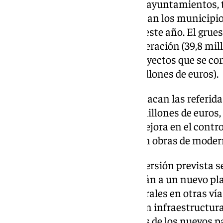
euros para transferencias a los ayuntamientos, 
servicios y programas que prestan los municipio
supone un 4,7% más que las de este año. El grues
Provincial de Asistencia y Cooperación (39,8 mill
subvenciones para diversos proyectos que se con
Atención a los Alcaldes (10,1 millones de euros).
Respecto a las inversiones, destacan las referidas
en principio engloban casi 28 millones de euros,
euros para la digitalización y mejora en el con
de otros 8,3 millones de euros en obras de mode
En materia de carreteras, la inversión prevista se
los que 14,7 millones se dedicarán a un nuevo pla
carreteras y a mejoras estructurales en otras vías
Otras inversiones destacadas en infraestructura
millones de euros para las obras de los nuevos 