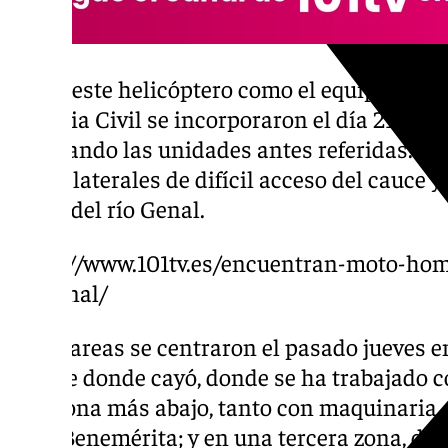
Tanto este helicóptero como el equipo Pega
Guardia Civil se incorporaron el día 21 a la
trabajando las unidades antes referidas. Es
en los laterales de difícil acceso del cauce y
cauce del río Genal.
https://www.101tv.es/encuentran-moto-hom
rio-genal/
Y las tareas se centraron el pasado jueves en
puente donde cayó, donde se ha trabajado 
otra zona más abajo, tanto con maquinaria
de la Benemérita; y en una tercera zona, de m