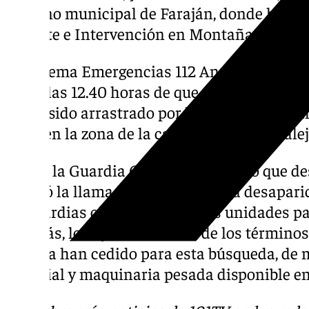
término municipal de Faraján, donde ha sid
Rescate e Intervención en Montaña.
El sistema Emergencias 112 Andalucía fue a
sobre las 12.40 horas de que un motorista ha
había sido arrastrado por la corriente a la 
el río en la zona de la carretera entre Iguale
Desde la Guardia Civil han señalado que d
recibió la llamada, alertando de la desapar
30 guardias civiles de distintas unidades pa
Además, los ayuntamientos de los términos
Pujerra han cedido para esta búsqueda, de 
material y maquinaria pesada disponible e