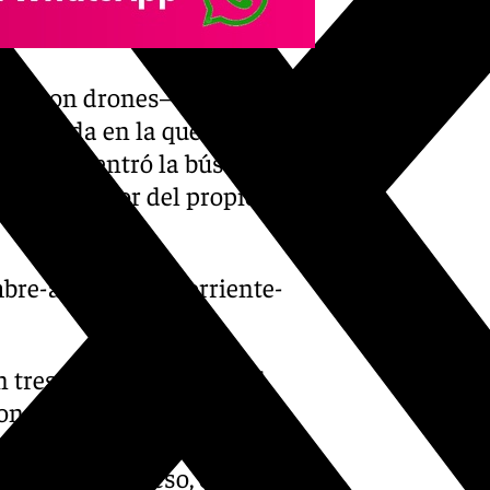
so –con drones– de la
 búsqueda en la que ya venían
e día se centró la búsqueda
 en el interior del propio
bre-arrastrado-corriente-
 tres zonas del río: en el
con maquinaria pesada; en
 como con agentes del GEAS
uy difícil acceso, en el