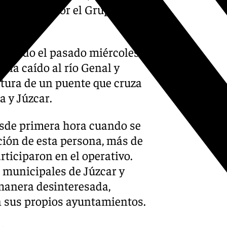
o buscado por el Grupo de
lertado el pasado miércoles
bía caído al río Genal y
altura de un puente que cruza
ja y Júzcar.
esde primera hora cuando se
ición de esta persona, más de
rticiparon en el operativo.
 municipales de Júzcar y
manera desinteresada,
n sus propios ayuntamientos.