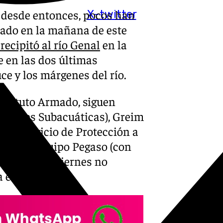
, desde entonces, pocos han
X-twitter
ciado en la mañana de este
recipitó al río Genal
en la
e en las dos últimas
uce y los márgenes del río.
nstituto Armado, siguen
vidades Subacuáticas), Greim
a); Servicio de Protección a
a, y el Equipo Pegaso (con
do desde el viernes no
 en el lugar.