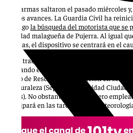
Las alarmas saltaron el pasado miércoles y
sido los avances. La Guardia Civil ha reini
domingo
la búsqueda del motorista que se p
localidad malagueña de Pujerra. Al igual qu
jornadas, el dispositivo se centrará en el ca
En los trabajos, según confirman desde el I
trabajando el GEAS (Grupo Especial de Acti
(Grupo de Rescate e Intervención en Montañ
la Naturaleza (Seprona), Seguridad Ciudadan
drones). No obstante, el helicóptero emplea
participará en las tareas por la meteorología