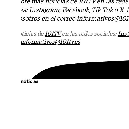
Descubre más noticias de 101TV en las rede
sociales:
Instagram
,
Facebook
,
Tik Tok
o
X
.
con nosotros en el correo
informativos@101t
Más noticias de
101TV
en las redes sociales:
Ins
correo
informativos@101tv.es
Tags:
Últimas noticias