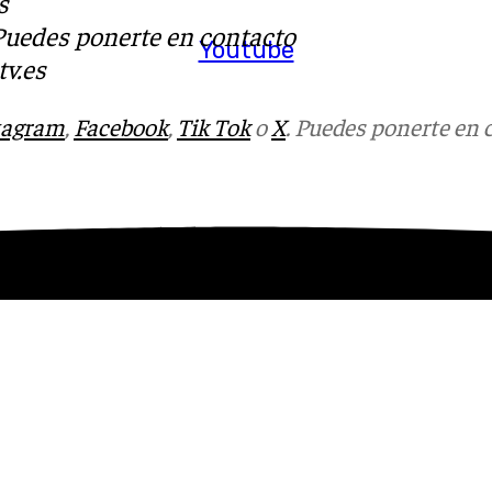
s
 Puedes ponerte en contacto
Youtube
v.es
tagram
,
Facebook
,
Tik Tok
o
X
. Puedes ponerte en 