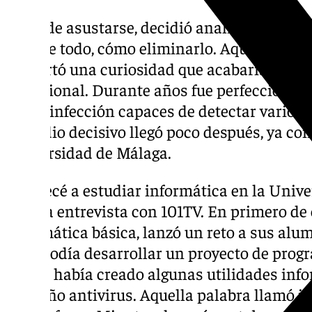
Lejos de asustarse, decidió analizarlo. Qu
y, sobre todo, cómo eliminarlo. Aquel prime
despertó una curiosidad que acabaría marc
profesional. Durante años fue perfecciona
de desinfección capaces de detectar varios v
episodio decisivo llegó poco después, ya co
Universidad de Málaga.
«Empecé a estudiar informática en la Unive
en una entrevista con 101TV. En primero de 
informática básica, lanzó un reto a sus alu
nota podía desarrollar un proyecto de pro
que ya había creado algunas utilidades info
pequeño antivirus. Aquella palabra llamó 