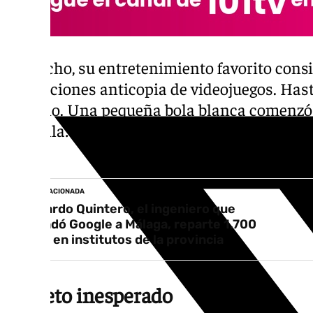
De hecho, su entretenimiento favorito consi
protecciones anticopia de videojuegos. Hast
extraño. Una pequeña bola blanca comenzó a
pantalla: el ordenador hacía cosas que él n
virus.
NOTICIA RELACIONADA
Bernardo Quintero, el ingeniero que
trasladó Google a Málaga, reparte 1.700
libros en institutos de la provincia
Un reto inesperado