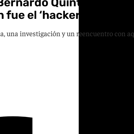
 Bernardo Quintero y el v
fue el ‘hacker’ que le ca
ma, una investigación y un reencuentro con a