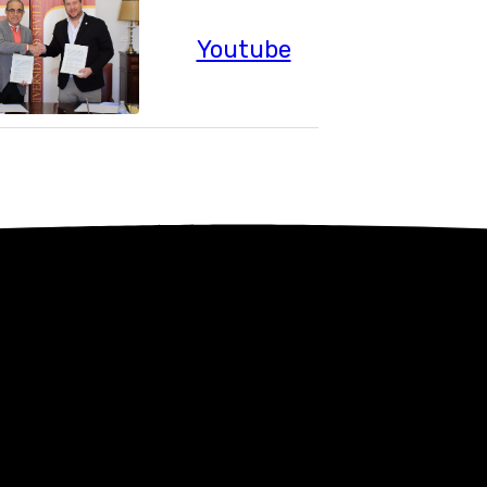
Youtube
ada en su memoria. Quintero
 plataforma de análisis de
r Google y convertiría
l. Sin embargo, había una
Siempre me quedó la espinita
a.
ue haber salido de la propia