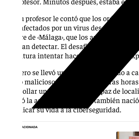
del profesor. Minutos después, estaba en s
Allí, su profesor le contó que los ordenado
sido infectados por un virus desconocido, c
nombre de ‹Málaga›, que los antivirus comer
lograban detectar. El desafío estaba servido
asignatura intentar hacer un antivirus», exp
Quintero se llevó un disquete infectado a 
código malicioso línea por línea. Tras horas
desarrollar una herramienta capaz de localiz
Aprobó la asignatura, sí, pero también naci
de dedicar su vida a la ciberseguridad.
NOTICIA RELACIONADA