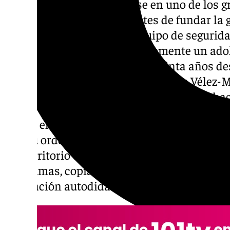
Mucho antes de convertirse en uno de los 
ciberseguridad europea, antes de fundar la 
VirusTotal y de liderar el equipo de segurid
Bernardo Quintero era simplemente un adol
ordenadores. Ahora, más de treinta años d
en el mundo de la informática, el de Vélez
una búsqueda de película—quién fue el ‹hack
Corría el año 1987. Quintero apenas tenía 14
con su ordenador. En aquella época, la inf
era territorio de exploradores: jóvenes qu
programas, copiando disquetes y probando l
generación autodidacta que descubría la tec