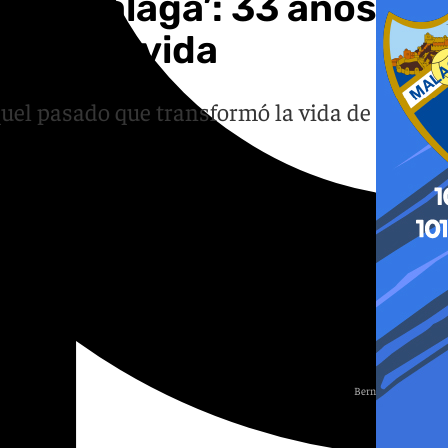
irus ‘Málaga’: 33 años
mbió la vida
quel pasado que transformó la vida de
Bernardo Quintero
Foto: Laura