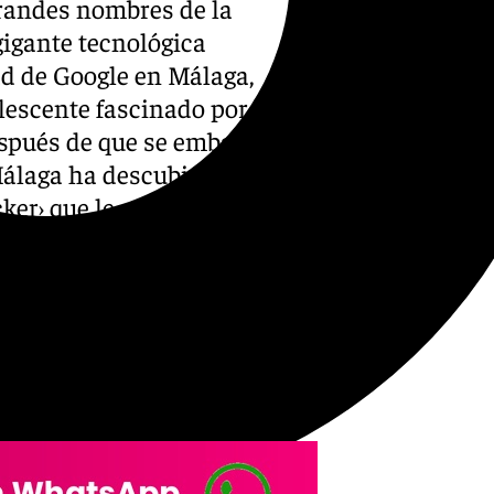
grandes nombres de la
gigante tecnológica
ad de Google en Málaga,
escente fascinado por los
espués de que se embarcara
-Málaga ha descubierto —tras
er› que le cambió la vida.
 años y ya trasteaba en casa
ormática doméstica todavía
e aprendían desmontando
ímites. Él pertenecía a esa
nología a tientas.