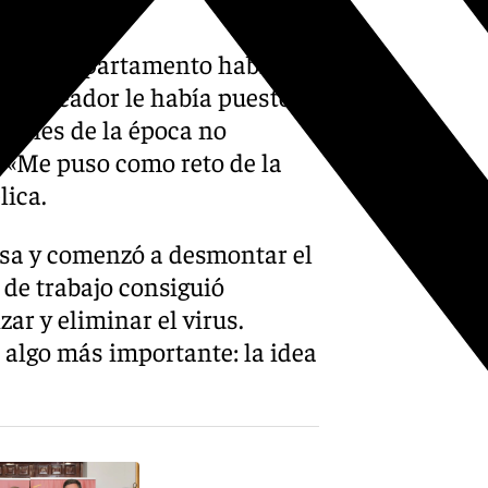
u despacho.
res del departamento habían
uyo creador le había puesto el
ciales de la época no
: «Me puso como reto de la
lica.
casa y comenzó a desmontar el
 de trabajo consiguió
ar y eliminar el virus.
ó algo más importante: la idea