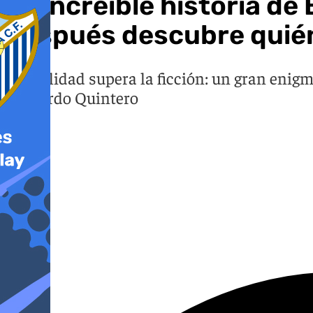
La increíble historia de
después descubre quién 
La realidad supera la ficción: un gran enig
Bernardo Quintero