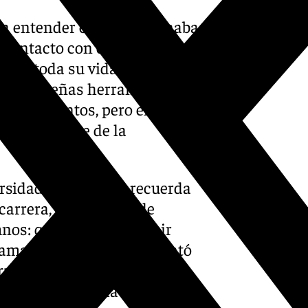
ería entender cómo funcionaba
r contacto con el ‹malware›
ando toda su vida
ndo pequeñas herramientas
irus distintos, pero el
mo estudiante de la
rsidad de Málaga», recuerda
carrera, un profesor de
mnos: quien quisiera subir
gramación. Quintero comentó
rmáticas, entre ellas un
inmediatamente la atención