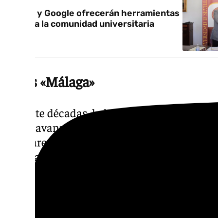
La US y Google ofrecerán herramientas
de IA a la comunidad universitaria
Virus «Málaga»
Durante décadas, la historia quedó archiv
siguió avanzando hasta crear VirusTotal, la
malware que terminaría siendo adquirida po
Málaga en un polo tecnológico internaciona
pregunta que nunca desapareció del todo: «
de saber quién había creado ese virus», relat
Él estaba convencido de que el autor tenía q