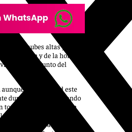
valos de nubes altas y bajas,
 de la zona y de la hora del
vias en el conjunto del
a, aunque la nubosidad este
te durante la tarde, cuando
toda la franja norte de la
a Frontera, fruto de los
 muy debilitada a estas