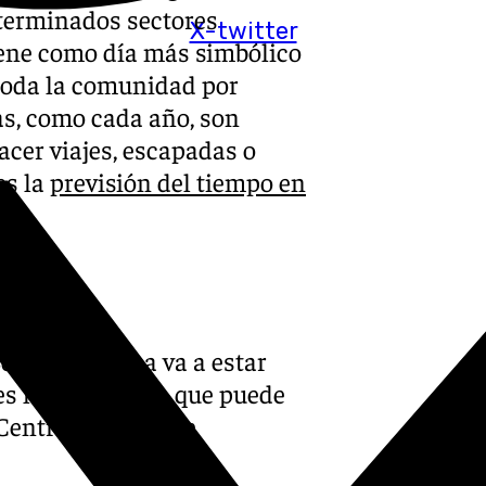
eterminados sectores
X-twitter
iene como día más simbólico
 toda la comunidad por
as, como cada año, son
cer viajes, escapadas o
es la
previsión del tiempo en
Semana Blanca va a estar
 es la conclusión que puede
 Centro Europeo de