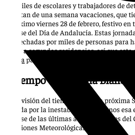
hoy, miles de escolares y trabajadores de d
disfrutan de una semana vacaciones, que t
el próximo viernes 28 de febrero, festivo en
tratarse del Día de Andalucía. Estas jornad
aprovechadas por miles de personas para ha
acudir a segundas residencias, así que esta 
Málaga
para los próximos siete días.
El tiempo en Semana Blanca
La previsión del tiempo para esta próxima 
definida por la inestabilidad. Al menos esa
tomarse de las últimas actualizaciones del
Previsiones Meteorológicas.