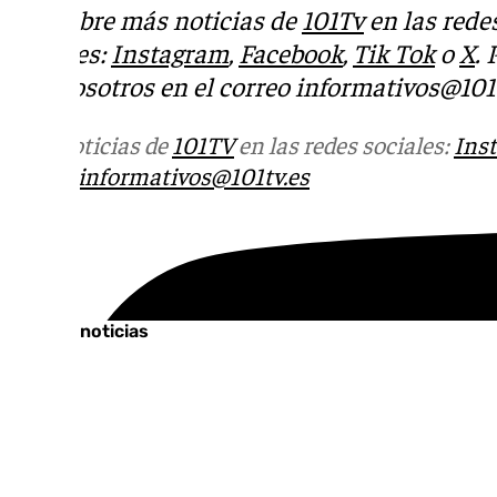
Descubre más noticias de
101Tv
en las rede
sociales:
Instagram
,
Facebook
,
Tik Tok
o
X
.
con nosotros en el correo
informativos@101t
Más noticias de
101TV
en las redes sociales:
Ins
correo
informativos@101tv.es
Tags:
Últimas noticias