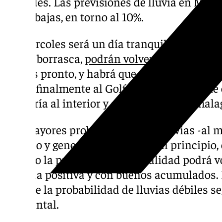
latitudes. Las previsiones de lluvia en Málag
serán bajas, en torno al 10%.
El miércoles será un día tranquilo y el jue
nueva borrasca,
podrán volver las lluvias
a v
Aún es pronto, y habrá que esperar para ver l
frente finalmente al Golfo de Cádiz, aunque 
afectaría al interior y apenas al litoral mal
Las mayores probabilidades de lluvias -al 
intenso y generalizado- serán, en principio, 
cuando la provincia en su totalidad podrá 
jornada positiva y con buenos acumulados. 
aunque la probabilidad de lluvias débiles s
occidental.