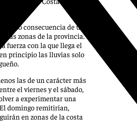
a capital y la Costa del Sol
ves, como consecuencia de una
arias zonas de la provincia.
a fuerza con la que llega el
en principio las lluvias solo
agueño.
menos las de un carácter más
entre el viernes y el sábado,
volver a experimentar una
El domingo remitirían,
eguirán en zonas de la costa