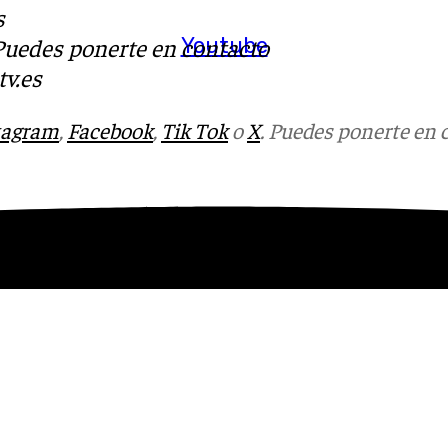
s
Youtube
 Puedes ponerte en contacto
v.es
tagram
,
Facebook
,
Tik Tok
o
X
. Puedes ponerte en 