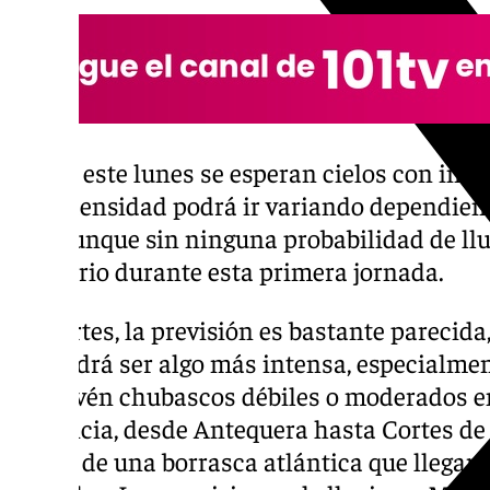
Desde este lunes se esperan cielos con inter
cuya densidad podrá ir variando dependiendo
día. Aunque sin ninguna probabilidad de llu
territorio durante esta primera jornada.
El martes, la previsión es bastante parecid
día podrá ser algo más intensa, especialmen
se prevén chubascos débiles o moderados en 
provincia, desde Antequera hasta Cortes de l
restos de una borrasca atlántica que llegará