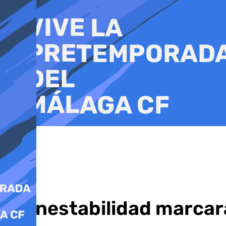
Ir
al
contenido
La inestabilidad marca