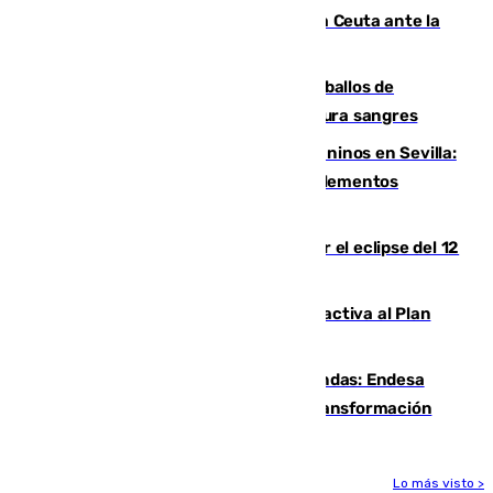
El Rey traslada a Vivas su respaldo a Ceuta ante la
crisis migratoria
El primer ciclo de las carreras de caballos de
Sanlúcar arranca este sábado con 27 pura sangres
Continúan los cierres de parques caninos en Sevilla:
se detectan alimentos que contienen elementos
peligrosos
Estos son los mejores sitios para ver el eclipse del 12
de agosto en la provincia de Málaga
Otro incendio en Granada: el fuego activa al Plan
Infoca en Pinos Puente
Más potencia para las Tres Mil Viviendas: Endesa
pone en marcha un nuevo centro de transformación
Lo más visto >