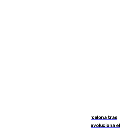
Rodrigo negocia su fichaje por el Barcelona tras
romper negociaciones con el Madrid y revoluciona el
mercado