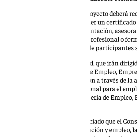
El plan de formación de cada proyecto deberá re
contenido necesario para obtener un certificado 
deberán añadir acciones de orientación, asesor
empleo, información laboral y profesional o fo
alumnado. El número mínimo de participantes se
Los formularios para la solicitud, que irán dirigi
las Delegaciones Territoriales de Empleo, Empr
disponibles para su presentación a través de la 
gestión de la formación profesional para el emp
en la oficina virtual de la Consejería de Emple
(
https://lajunta.es/5zuw8
).
Por su parte, el alcalde ha anunciado que el Con
dos nuevos programas de formación y empleo, l