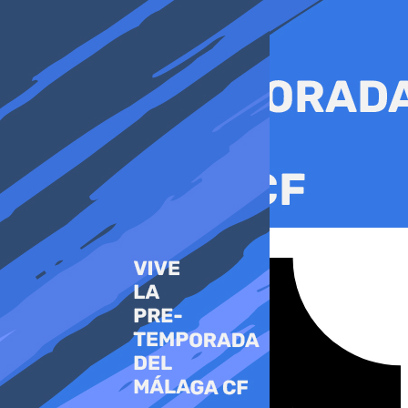
Ir
al
contenido
Tiktok