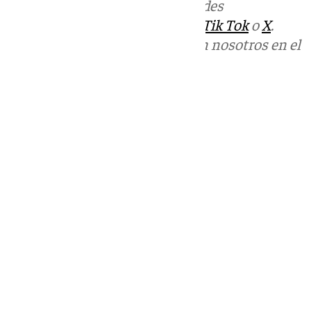
Más noticias de
101TV
en las redes
sociales:
Instagram
,
Facebook
,
Tik Tok
o
X
.
Puedes ponerte en contacto con nosotros en el
correo
informativos@101tv.es
Tags:
Últimas noticias