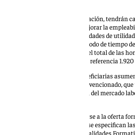
concurrencia competitiva.
Los proyectos, de un año de duración, tendrán c
como objetivo fundamental mejorar la empleabil
desempleadas a través de actividades de utilidad 
social. En cualquier caso, el periodo de tiempo d
no podrá ser inferior a un 35% del total de las h
superior al 50%, tomando como referencia 1.920
Las entidades que resulten beneficiarias asumen
ejecución total del proyecto subvencionado, que
las necesidades de cualificación del mercado labor
desarrollen.
Del mismo modo, deben ajustarse a la oferta for
IV de la convocatoria, en el que se especifican 
en el Fichero Andaluz de Especialidades Formati