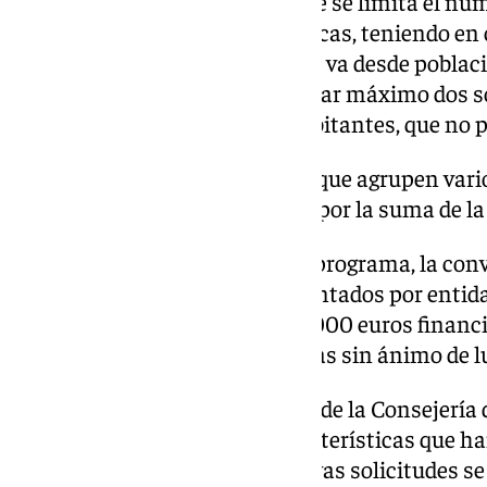
Como novedad, ha detallado que se limita el núm
por parte de las entidades públicas, teniendo en
Así, establece una horquilla que va desde pobla
habitantes, que podrán presentar máximo dos so
poblacional, de más 50.000 habitantes, que no p
En el caso de entidades locales que agrupen var
poblacional estará constituido por la suma de la
De los 18 millones de euros del programa, la con
la ejecución de proyectos presentados por entid
mientras que algo más de 800.000 euros financi
presenten las entidades privadas sin ánimo de l
Según han apuntado, en la web de la Consejería
Autónomo se detallan las características que han
desarrollarán las entidades, cuyas solicitudes s