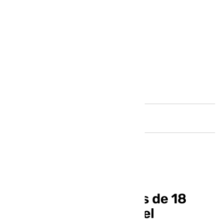
Andalucía
La Junta invierte más de 18
millones de euros en el